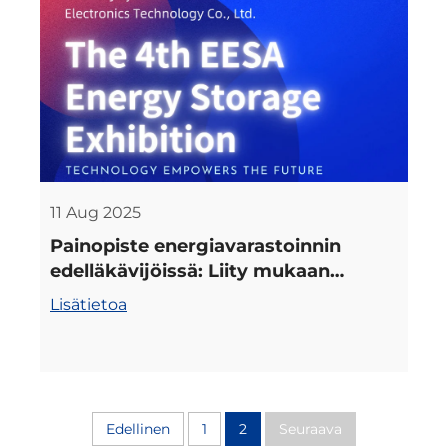
11 Aug 2025
Painopiste energiavarastoinnin
edelläkävijöissä: Liity mukaan
Shanghain energiavarastomessuilla
Lisätietoa
Edellinen
1
2
Seuraava