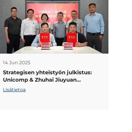
14 Jun 2025
Strategisen yhteistyön julkistus:
Unicomp & Zhuhai Jiuyuan
yhdistävät voimat jaetun
Lisätietoa
tulevaisuuden hyväksi