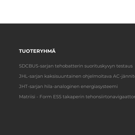
TUOTERYHMÄ
SDCBUS-sarjan tehobatterin suorituskyvyn testaus
JHL-sarjan kaksisuuntainen ohjelmoitava AC-jänni
JHT-sarjan hila-analoginen energiasysteemi
Matriisi - Form ESS takaperin tehonsiirtonavigaattor