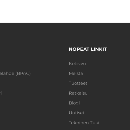
NOPEAT LINKIT
Kotisivu
telähde (BPAC)
Meistä
Tuotteet
i
Ratkaisu
Blogi
Uutiset
Tekninen Tuki