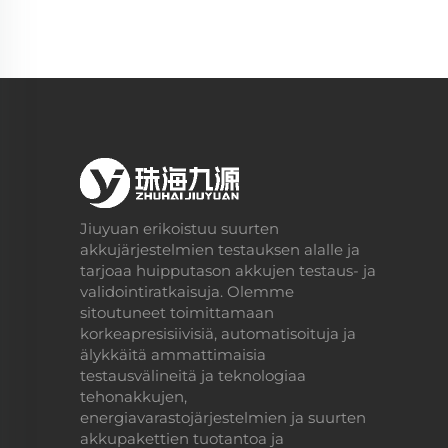
Jiuyuan erikoistuu suurten
akkujärjestelmien testauksen alalle ja
tarjoaa huipputason akkujen testaus- ja
validointiratkaisuja. Olemme
sitoutuneet toimittamaan
korkeapresisiivisiä, automatisoituja ja
älykkäitä ammattimaisia
testausvälineitä ja teknologiaa
tehonakkujen,
energiavarastojärjestelmien ja suurten
akkupakettien tuotantoa ja