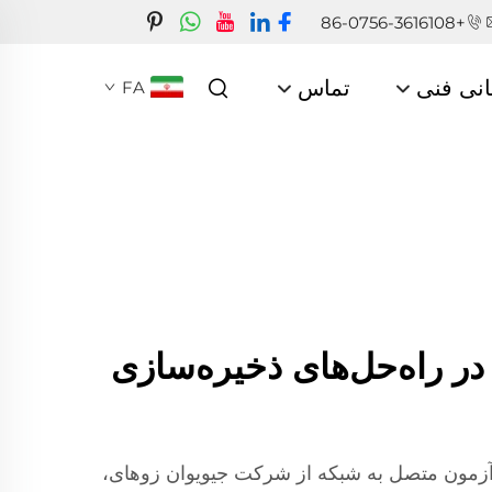
+86-0756-3616108
انی فنی
تماس
FA
در راه‌حل‌های ذخیره‌سازی
یه آزمون ESS برای آزمون متصل به شبکه از شرکت جیویوان زوهای،