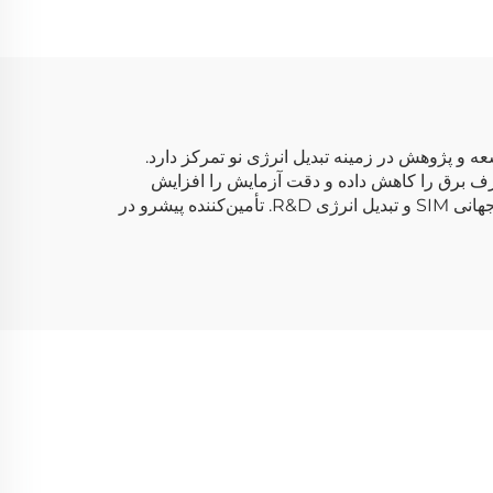
که) ساخت کارخانه جیویوان ژوهای با نام مدل ESS - 2013. این شرکت بر توسعه و پژوهش در زمینه تبدیل انرژی نو تمرکز دارد.
دارای باس مشترک DC توسعه‌یافته و اختصاصی که مصرف برق را کاهش داده و دقت آزمایش را افزایش
می‌دهد. امکان آزمایش باتری لیتیومی را با شبیه‌سازی پیشرفته شبکه فراهم می‌کند. سازنده راهکارهای پیشرفته برای آزمایش جهانی SIM و تبدیل انرژی R&D. تأمین‌کننده پیشرو در