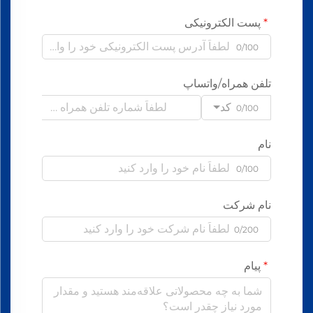
پست الکترونیکی
0/100
تلفن همراه/واتساپ
کد
0/100
نام
0/100
نام شرکت
0/200
پیام