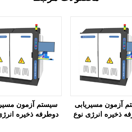
م آزمون مسیریابی
سیستم آزمون مسیری
ه ذخیره انرژی نوع
دوطرفه ذخیره انرژی
2. مگاوات)
ماتریسی (3×2.5 مگاوات)