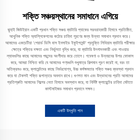
শক্তি সঞ্চয়স্থানের সমাধানে এগিয়ে
ঝুহাই জিউইয়ান একটি প্রধান শক্তি সঞ্চয় ব্যাটারি প্যাকের সরবরাহকারী হিসাবে প্রতিষ্ঠিত,
আধুনিক শক্তি অ্যাপ্লিকেশনের কঠোর চাহিদা পূরণের জন্য উন্নত সমাধান প্রদান করে।
আমাদের একচেটিয়া 'শেয়ার্ড ডিসি বাস ইনসাইড ইকুইপমেন্ট' প্রযুক্তি লিথিয়াম ব্যাটারি পরীক্ষার
ক্ষেত্রে শক্তির দক্ষতা এবং নির্ভুলতা বৃদ্ধি করে, যা ব্যাটারি উৎপাদনকারী এবং পাওয়ার
ল্যাবগুলির কাছে আমাদের পছন্দের অংশীদার করে তোলে। গবেষণা ও উন্নয়নের উপর ফোকাস
করে, আমরা নিশ্চিত করি যে আমাদের পণ্যগুলি শুধুমাত্র শিল্পমান পূরণ করেই না, বরং তা
অতিক্রমও করে, ক্লায়েন্টদের কাছে নির্ভরযোগ্য, উচ্চ কর্মক্ষমতার শক্তি সঞ্চয় ব্যবস্থা প্রদান
করে যা টেকসই শক্তি রূপান্তরে অবদান রাখে। গুণগত মান এবং উদ্ভাবনের প্রতি আমাদের
প্রতিশ্রুতি আমাদের শিল্পের নেতা হিসাবে অবস্থান করে, যা নির্দিষ্ট ক্লায়েন্টের চাহিদা মেটাতে
কাস্টমাইজড সমাধান প্রদানে সক্ষম।
একটি উদ্ধৃতি পান