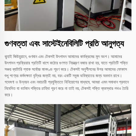
গুণবত্তা এবং সাস্টেইনেবিলিটি প্রতি আনুগত্য
ঝুহাই জিউয়ুয়ানে, গুণমান এবং টেকসই উৎপাদন আমাদের কার্যক্রমের মূল অংশ। আমাদের
উৎপাদন প্রক্রিয়ার প্রতিটি ধাপে কঠোর গুণগত নিয়ন্ত্রণ বজায় রাখা হয়, যাতে প্রতিটি শক্তি
সঞ্চয় ব্যাটারি প্যাক সর্বোচ্চ মানদণ্ড পূরণ করে। টেকসই অনুশীলনের উপর আমাদের ফোকাস
শুধু পণ্যের কর্মদক্ষতা বৃদ্ধির জন্যই নয়, বরং একটি সবুজ ভবিষ্যতের জন্য অবদান রাখে।
গবেষণা ও উন্নয়ন এবং নবাচারী প্রযুক্তিতে বিনিয়োগের মাধ্যমে, আমরা এমন সমাধান প্রদানে
নিবেদিত যা বর্তমান শক্তির চাহিদা পূরণ করে না তাই নয়, টেকসই শক্তি ব্যবস্থার পথও তৈরি
করে।