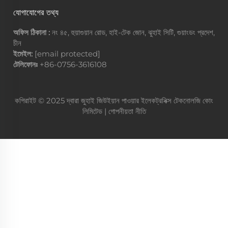
যোগাযোগের তথ্য
অফিস ঠিকানা :
নং ৪৫, হুয়াগুয়ান রোড, হাই-টেক জোন, ঝুহাই সিটি, গুয়াংডং প্রদেশ,
চীন
ইমেইল:
[email protected]
টেলিফোনঃ
+86-0756-3616108
কপিরাইট © 2025 দ্বারা জুহাই জিউইয়ান পাওয়ার ইলেকট্রনিক্স টেকনোলজি কোং
লিমিটেড |
গোপনীয়তা নীতি