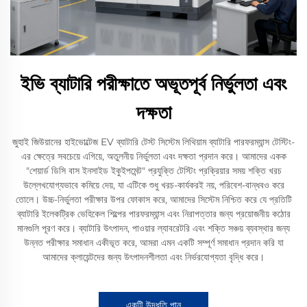
ইভি ব্যাটারি পরীক্ষাতে অভূতপূর্ব নির্ভুলতা এবং
দক্ষতা
জুহাই জিউয়ানের হাইভোল্টেজ EV ব্যাটারি টেস্ট সিস্টেম লিথিয়াম ব্যাটারি পারফরম্যান্স টেস্টিং-
এর ক্ষেত্রে সবচেয়ে এগিয়ে, অতুলনীয় নির্ভুলতা এবং দক্ষতা প্রদান করে। আমাদের একক
"শেয়ার্ড ডিসি বাস ইনসাইড ইকুইপমেন্ট" প্রযুক্তি টেস্টিং প্রক্রিয়ার সময় শক্তি খরচ
উল্লেখযোগ্যভাবে কমিয়ে দেয়, যা এটিকে শুধু খরচ-কার্যকরই নয়, পরিবেশ-বান্ধবও করে
তোলে। উচ্চ-নির্ভুলতা পরীক্ষার উপর ফোকাস করে, আমাদের সিস্টেম নিশ্চিত করে যে প্রতিটি
ব্যাটারি ইলেকট্রিক ভেহিকেল শিল্পের পারফরম্যান্স এবং নিরাপত্তার জন্য প্রয়োজনীয় কঠোর
মানগুলি পূরণ করে। ব্যাটারি উৎপাদন, পাওয়ার ল্যাবরেটরি এবং শক্তি সঞ্চয় ব্যবস্থার জন্য
উন্নত পরীক্ষার সমাধান একীভূত করে, আমরা এমন একটি সম্পূর্ণ সমাধান প্রদান করি যা
আমাদের ক্লায়েন্টদের জন্য উৎপাদনশীলতা এবং নির্ভরযোগ্যতা বৃদ্ধি করে।
একটি উদ্ধৃতি পান