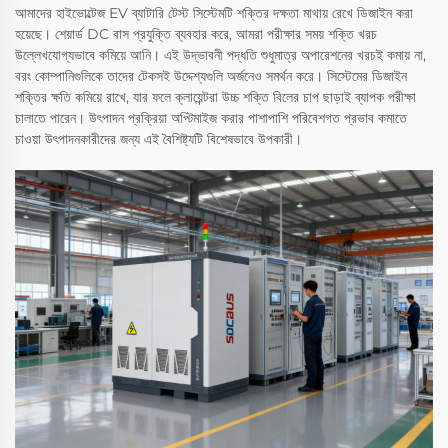
আমাদের হাইভোল্টেজ EV ব্যাটারি টেস্ট সিস্টেমটি শক্তির দক্ষতা মাথায় রেখে ডিজাইন করা
হয়েছে। শেয়ার্ড DC বাস প্রযুক্তি ব্যবহার করে, আমরা পরীক্ষার সময় শক্তি খরচ
উল্লেখযোগ্যভাবে কমিয়ে আনি। এই উদ্ভাবনী পদ্ধতি শুধুমাত্র অপারেশনের খরচই কমায় না,
বরং কোম্পানিগুলিকে তাদের টেকসই উদ্দেশ্যগুলি অর্জনেও সমর্থন করে। সিস্টেমের ডিজাইন
শক্তির ক্ষতি কমিয়ে রাখে, যার ফলে ক্লায়েন্টরা উচ্চ শক্তি বিলের চাপ ছাড়াই ব্যাপক পরীক্ষা
চালাতে পারেন। উৎপাদন প্রক্রিয়া অপ্টিমাইজ করার পাশাপাশি পরিবেশগত প্রভাব কমাতে
চাওয়া উৎপাদনকারীদের জন্য এই বৈশিষ্ট্যটি বিশেষভাবে উপকারী।