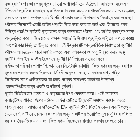
দক্ষ ব্যাটারি পরীক্ষার প্রযুক্তির চাহিদা অপরিহার্য হয়ে উঠেছে। আমাদের সিস্টেমটি
বিভিন্ন বৈদ্যুতিক যানবাহন অ্যাপ্লিকেশন এবং অন্যান্য খাতগুলির জন্য উচ্চ ভোল্টেজ,
উচ্চ ধারণক্ষমতা সম্পন্ন ব্যাটারি পরীক্ষা করার জন্য বিশেষভাবে ডিজাইন করা হয়েছে।
পরীক্ষার সিস্টেমটি একটি জটিল পদ্ধতি নিয়ে কাজ করে যা চার্জ এবং ডিসচার্জ চক্র,
বিভিন্ন শর্তাধীন ব্যাটারি মূল্যায়নের জন্য কর্মক্ষমতা পরীক্ষা এবং তাপীয় ব্যবস্থাপনাকে
অন্তর্ভুক্ত করে। জিউয়ানের কাস্টম শেয়ার্ড ডিসি বাস প্রযুক্তি শক্তির অপচয় কমায়
এবং পরীক্ষার নির্ভুলতা উন্নত করে। এই উদ্ভাবনটি আন্তর্জাতিক নিরাপত্তা ব্যাটারি
পরীক্ষার মানদণ্ডের সাথে সঙ্গতি রাখতে এবং কর্মক্ষমতা ও আয়ু উন্নত করার জন্য
ব্যাটারি ডিজাইন অপ্টিমাইজেশনে ব্যাটারি নির্মাতাদের সহায়তা করে।
কর্মক্ষমতা পরীক্ষার পাশাপাশি, আমাদের সিস্টেমটি ব্যাটারি শক্তি সঞ্চয়ের জন্য ব্যাপক
মূল্যায়ন প্রদান করতে গ্রিডের শর্তাবলী অনুকরণ করে, যা নবায়নযোগ্য শক্তি
সিস্টেমের সাথে একীভূতকরণের জন্য পণ্যের সামঞ্জস্য অর্জনের উদ্দেশ্যে
কোম্পানিগুলির জন্য একটি অপরিহার্য পূর্বশর্ত।
ঝুহাই জিউইউয়ান গবেষণা ও উন্নয়নের উপর ফোকাস করে। এটি আমাদের
ক্লায়েন্টদের শক্তি শিল্পের বর্তমান চাহিদা মেটাতে উদ্ভাবনী সমাধান প্রদান করতে
সাহায্য করে। আমাদের হাইভোল্টেজ EV ব্যাটারি টেস্ট সিস্টেম কেবল একটি পণ্যের
চেয়ে বেশি; এটি যে কোনও কোম্পানির জন্য একটি প্রতিযোগিতামূলক সুবিধায় পরিণত
হয় যারা বৈদ্যুতিক যান এবং শক্তি সঞ্চয় সিস্টেমের বাজারে প্রভাব ফেলতে চায়।