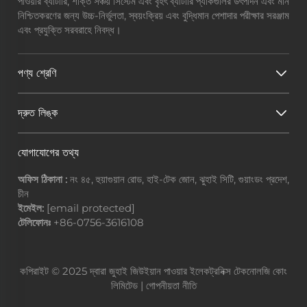
পাওয়ার ব্যাটারি, শক্তি সঞ্চয় সিস্টেম এবং বৃহৎ ব্যাটারি প্যাকগুলির উৎপাদন এবং মান
নিশ্চিতকরণের জন্য উচ্চ-নির্ভুলতা, স্বয়ংক্রিয় এবং বুদ্ধিমান পেশাদার পরীক্ষার সরঞ্জাম
এবং প্রযুক্তি সরবরাহে নিবদ্ধ।
পণ্য শ্রেণি
দ্রুত লিঙ্ক
যোগাযোগের তথ্য
অফিস ঠিকানা :
নং ৪৫, হুয়াগুয়ান রোড, হাই-টেক জোন, ঝুহাই সিটি, গুয়াংডং প্রদেশ,
চীন
ইমেইল:
[email protected]
টেলিফোনঃ
+86-0756-3616108
কপিরাইট © 2025 দ্বারা জুহাই জিউইয়ান পাওয়ার ইলেকট্রনিক্স টেকনোলজি কোং
লিমিটেড |
গোপনীয়তা নীতি