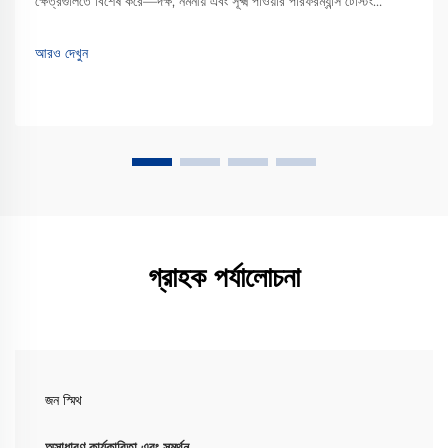
ক্ষেত্রগুলিতে বিশেষ করে—দক্ষ, নমনীয় এবং সূক্ষ্ম পাওয়ার পারফরম্যান্স টেস্টিং
সরঞ্জামের চাহিদা দ্রুত বৃদ্ধি পাচ্ছে। একটি প্রোগ্রামেবল দ্বিমুখী AC পাওয়ার...
আরও দেখুন
গ্রাহক পর্যালোচনা
জন স্মিথ
অসাধারণ কার্যকারিতা এবং সমর্থন