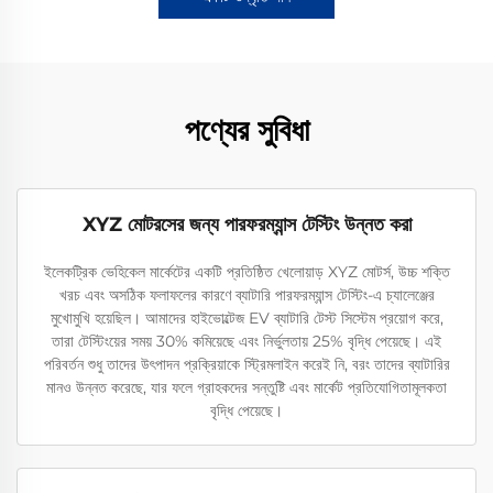
পণ্যের সুবিধা
XYZ মোটরসের জন্য পারফরম্যান্স টেস্টিং উন্নত করা
ইলেকট্রিক ভেহিকেল মার্কেটের একটি প্রতিষ্ঠিত খেলোয়াড় XYZ মোটর্স, উচ্চ শক্তি
খরচ এবং অসঠিক ফলাফলের কারণে ব্যাটারি পারফরম্যান্স টেস্টিং-এ চ্যালেঞ্জের
মুখোমুখি হয়েছিল। আমাদের হাইভোল্টেজ EV ব্যাটারি টেস্ট সিস্টেম প্রয়োগ করে,
তারা টেস্টিংয়ের সময় 30% কমিয়েছে এবং নির্ভুলতায় 25% বৃদ্ধি পেয়েছে। এই
পরিবর্তন শুধু তাদের উৎপাদন প্রক্রিয়াকে স্ট্রিমলাইন করেই নি, বরং তাদের ব্যাটারির
মানও উন্নত করেছে, যার ফলে গ্রাহকদের সন্তুষ্টি এবং মার্কেট প্রতিযোগিতামূলকতা
বৃদ্ধি পেয়েছে।