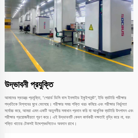
উদ্ভাবনী প্রযুক্তি
আমাদের স্বতন্ত্র প্রযুক্তি, "শেয়ার্ড ডিসি বাস ইনসাইড ইকুইপমেন্ট", ইভি ব্যাটারি পরীক্ষার
পদ্ধতিকে বিপ্লবের মুখে ফেলেছে। পরীক্ষার সময় শক্তি খরচ কমিয়ে এবং পরীক্ষার নির্ভুলতা
সর্বোচ্চ করে, আমরা এমন একটি অতুলনীয় সমাধান প্রদান করি যা আধুনিক ব্যাটারি উৎপাদন এবং
পরীক্ষার প্রয়োজনীয়তা পূরণ করে। এই উদ্ভাবনটি কেবল কার্যকরী দক্ষতাই বৃদ্ধি করে না, বরং
শক্তি খাতের টেকসই উদ্দেশ্যগুলিতেও অবদান রাখে।