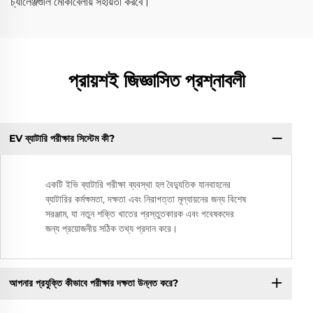
চ্যালেঞ্জগুলি মোকাবেলায় সহায়তা করবে।
প্রায়শই জিজ্ঞাসিত প্রশ্নাবলী
EV ব্যাটারি পরীক্ষার সিস্টেম কী?
একটি ইভি ব্যাটারি পরীক্ষা ব্যবস্থা হল বৈদ্যুতিক যানবাহনের
ব্যাটারির কর্মক্ষমতা, দক্ষতা এবং নিরাপত্তা মূল্যায়নের জন্য বিশেষ
সরঞ্জাম, যা নতুন শক্তি খাতের প্রস্তুতকারক এবং গবেষকদের
জন্য প্রয়োজনীয় সঠিক তথ্য প্রদান করে।
আপনার প্রযুক্তি কীভাবে পরীক্ষার দক্ষতা উন্নত করে?