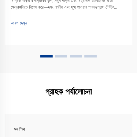
বৈশ্বিক শক্তি রূপান্তরের যুগে, নতুন শক্তি এবং বৈদ্যুতিক যানবাহনের মতো
ক্ষেত্রগুলিতে বিশেষ করে—দক্ষ, নমনীয় এবং সূক্ষ্ম পাওয়ার পারফরম্যান্স টেস্টিং
সরঞ্জামের চাহিদা দ্রুত বৃদ্ধি পাচ্ছে। একটি প্রোগ্রামেবল দ্বিমুখী AC পাওয়ার...
আরও দেখুন
গ্রাহক পর্যালোচনা
জন স্মিথ