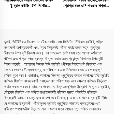
ম্যাট্রিক্স-টাইপ এনার্জি স্টোরেজ ব্যাক-
জেএইচএল সিরিজ বাইডাইরেকশনাল
টু-ব্যাক রাউটিং টেস্ট সিস্টেম
প্রোগ্রামেবল এসি পাওয়ার সাপ্লাই
(3×2.5 মেগাওয়াট)
(বিপিএসি)
ঝুহাই জিউইউয়ান ইনোভেশন টেকনোলজি কোং লিমিটেড লিথিয়াম ব্যাটারি, শক্তি
সঞ্চয়কারী রূপান্তরকারী এবং গ্রিড সিমুলেটর পরীক্ষা করার জন্য নতুন প্রযুক্তি
বিকাশের উপর দৃষ্টি নিবদ্ধ করে। এক দশকেরও বেশি সময় ধরে, আমরা কর্মক্ষমতা
পরীক্ষা এবং শক্তি সঞ্চয় ব্যবস্থা উন্নত করার জন্য প্রযুক্তি বিকাশের উপর দৃষ্টি
নিবদ্ধ করেছি। আমাদের নিজস্ব ইভি ব্যাটারি পরীক্ষার সিস্টেমগুলি নির্ভুলতা এবং
দক্ষতার ক্ষেত্রে উল্লেখযোগ্য, যা পরীক্ষাগার এবং নির্মাতাদের সবচেয়ে গুরুত্বপূর্ণ
চাহিদা পূরণ করে। এছাড়াও, আমাদের নিজস্ব প্রযুক্তির কারণে আমাদের ইভি ব্যাটারি
পরীক্ষার সিস্টেম ব্যবহারকারী গ্রাহকরা কম শক্তি খরচ করে উচ্চতর পরীক্ষার নির্ভুলতা
অর্জন করতে পারেন। আমাদের গবেষণা ও উন্নয়নকেন্দ্রিক উদ্যোগ নিঃসন্দেহে ব্যাটারি,
স্টোরেজ সিস্টেম এবং শক্তি রূপান্তরকারী পরীক্ষার দ্রুত পরিবর্তিত পরিবেশে
বিশ্বব্যাপী আমাদের নেতৃত্বের জায়গা করে দিয়েছে। অবশেষে, আমরা গ্যারান্টি দিচ্ছি
যে আমাদের উদ্ভাবনী, পরীক্ষামূলক ব্যাটারি প্রযুক্তি আমাদের ক্লায়েন্টদের এই
পরিবেশে প্রয়োজনীয় নির্ভুলতা এবং দক্ষতার সাথে তাদের নতুন শক্তি ব্যবসায়ের