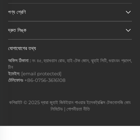
পণ্য শ্রেণি
দ্রুত লিঙ্ক
যোগাযোগের তথ্য
অফিস ঠিকানা :
নং ৪৫, হুয়াগুয়ান রোড, হাই-টেক জোন, ঝুহাই সিটি, গুয়াংডং প্রদেশ,
চীন
ইমেইল:
[email protected]
টেলিফোনঃ
+86-0756-3616108
কপিরাইট © 2025 দ্বারা জুহাই জিউইয়ান পাওয়ার ইলেকট্রনিক্স টেকনোলজি কোং
লিমিটেড |
গোপনীয়তা নীতি