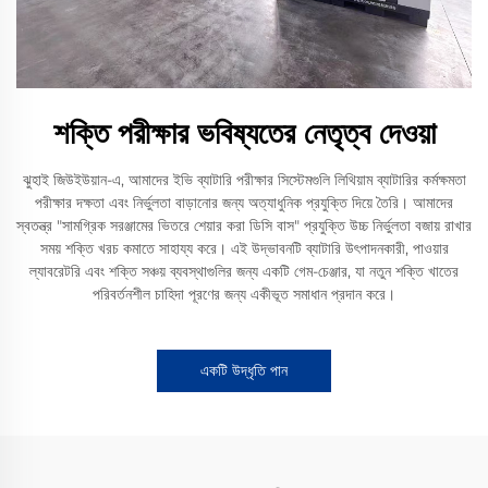
শক্তি পরীক্ষার ভবিষ্যতের নেতৃত্ব দেওয়া
ঝুহাই জিউইউয়ান-এ, আমাদের ইভি ব্যাটারি পরীক্ষার সিস্টেমগুলি লিথিয়াম ব্যাটারির কর্মক্ষমতা
পরীক্ষার দক্ষতা এবং নির্ভুলতা বাড়ানোর জন্য অত্যাধুনিক প্রযুক্তি দিয়ে তৈরি। আমাদের
স্বতন্ত্র "সামগ্রিক সরঞ্জামের ভিতরে শেয়ার করা ডিসি বাস" প্রযুক্তি উচ্চ নির্ভুলতা বজায় রাখার
সময় শক্তি খরচ কমাতে সাহায্য করে। এই উদ্ভাবনটি ব্যাটারি উৎপাদনকারী, পাওয়ার
ল্যাবরেটরি এবং শক্তি সঞ্চয় ব্যবস্থাগুলির জন্য একটি গেম-চেঞ্জার, যা নতুন শক্তি খাতের
পরিবর্তনশীল চাহিদা পূরণের জন্য একীভূত সমাধান প্রদান করে।
একটি উদ্ধৃতি পান