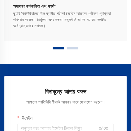
অসাধারণ কার্যকারিতা এবং সমর্থন
ঝুহাই জিউইউয়ানের ইভি ব্যাটারি পরীক্ষা সিস্টেম আমাদের পরীক্ষার প্রক্রিয়া
পরিবর্তন করেছে। নির্ভুলতা এবং দক্ষতা অতুলনীয়! তাদের সহায়তা দলটিও
অবিশ্বাস্যভাবে সহায়ক।
বিনামূল্যে আদায় করুন
আমাদের প্রতিনিধি শীঘ্রই আপনার সাথে যোগাযোগ করবেন।
ইমেইল
0/100