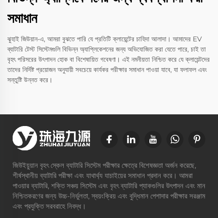
সমাধান
ঝুহাই জিউয়ান-এ, আমরা বুঝতে পারি যে প্রতিটি ক্লায়েন্টের চাহিদা আলাদা। আমাদের EV
ব্যাটারি টেস্ট সিস্টেমগুলি বিভিন্ন অ্যাপ্লিকেশনের জন্য অভিযোজিত করা যেতে পারে, চাই তা
বৃহৎ পরিসরের উৎপাদন হোক বা বিশেষায়িত গবেষণা। এই নমনীয়তা নিশ্চিত করে যে ক্লায়েন্টদের
তাদের নির্দিষ্ট প্রয়োজন অনুযায়ী সবচেয়ে কার্যকর পরীক্ষার সমাধান পাওয়া যাবে, যা ফলাফল এবং
সন্তুষ্টি উন্নত করে।
জিউইয়ুয়ান বৃহৎ স্কেল ব্যাটারি সিস্টেম পরীক্ষার ক্ষেত্রে বিশেষজ্ঞতা অর্জন করেছে,
শীর্ষস্থানীয় ব্যাটারি পরীক্ষা এবং যাথার্থ্য যাচাইয়ের সমাধান প্রদান করে। আমরা
পাওয়ার ব্যাটারি, শক্তি সঞ্চয় সিস্টেম এবং বৃহৎ ব্যাটারি প্যাকগুলির উৎপাদন এবং মান
নিশ্চিতকরণের জন্য উচ্চ-নির্ভুলতা, স্বয়ংক্রিয় এবং বুদ্ধিমান পেশাদার পরীক্ষার সরঞ্জাম
এবং প্রযুক্তি সরবরাহে নিবদ্ধ।