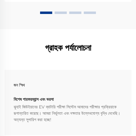
গ্রাহক পর্যালোচনা
জন স্মিথ
বিশেষ পারফরম্যান্স এবং ভরসা
ঝুহাই জিউইয়ানের EV ব্যাটারি পরীক্ষা সিস্টেম আমাদের পরীক্ষার প্রক্রিয়াকে
রূপান্তরিত করেছে। আমরা নির্ভুলতা এবং দক্ষতার উল্লেখযোগ্য বৃদ্ধি দেখেছি।
অত্যন্ত সুপারিশ করা হচ্ছে!