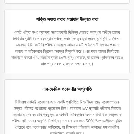
শক্তি সঞ্চয় করার সমাধান উন্নত করা
একটি শক্তি সঞ্চয় ব্যবস্থা সরবরাহকারী বিভিন্ন লোডের অবস্থার অধীনে তাদের
লিথিয়াম ব্যাটারির পারফরম্যান্স পরীক্ষা করার ক্ষেত্রে চ্যালেঞ্জের মুখোমুখি হয়েছিল।
আমাদের ইভি ব্যাটারি পরীক্ষার সরঞ্জাম তাদের একটি শক্তিশালী সমাধান প্রদান
করেছে যা সঠিকভাবে গ্রিডের অবস্থা সিমুলেট করে। এর ফলে তাদের সিস্টেমের
সামগ্রিক দক্ষতা এবং নির্ভরযোগ্যতা ৪০% বৃদ্ধি পেয়েছে, যা তাদের গ্রাহকদের আরও
ভাল পণ্য সরবরাহ করতে সক্ষম করেছে।
একাডেমিক গবেষণার অগ্রগতি
লিথিয়াম ব্যাটারি গবেষণার জন্য একটি প্রতিষ্ঠিত বিশ্ববিদ্যালয়ের গবেষণাগারের
উন্নত পরীক্ষার সরঞ্জামের প্রয়োজন ছিল। আমাদের EV ব্যাটারি পরীক্ষার সিস্টেম
সরঞ্জাম তাদের ব্যাটারি প্রযুক্তিতে অগ্রণী আবিষ্কারে অবদান রাখা উচ্চ-নির্ভুলতার
পরীক্ষা পরিচালনার অনুমতি দিয়েছিল। গবেষণা ফলাফলে 50% উৎপাদনশীলতা বৃদ্ধি
পেয়েছে বলে গবেষণাগার জানিয়েছে, যা শিক্ষাগত পরিবেশে আমাদের সমাধানগুলির
কার্যকারিতা প্রদর্শন করে।