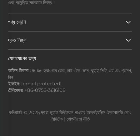
এবং প্রযুক্তি সরবরাহে নিবদ্ধ।
পণ্য শ্রেণি
দ্রুত লিঙ্ক
যোগাযোগের তথ্য
অফিস ঠিকানা :
নং ৪৫, হুয়াগুয়ান রোড, হাই-টেক জোন, ঝুহাই সিটি, গুয়াংডং প্রদেশ,
চীন
ইমেইল:
[email protected]
টেলিফোনঃ
+86-0756-3616108
কপিরাইট © 2025 দ্বারা জুহাই জিউইয়ান পাওয়ার ইলেকট্রনিক্স টেকনোলজি কোং
লিমিটেড |
গোপনীয়তা নীতি