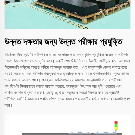
উন্নত দক্ষতার জন্য উন্নত পরীক্ষার প্রযুক্তি
আমাদের ইভি ব্যাটারি পরীক্ষা সিস্টেমের সরঞ্জামগুলিতে অত্যাধুনিক প্রযুক্তি রয়েছে যা পরীক্ষার
দক্ষতা উল্লেখযোগ্যভাবে বৃদ্ধি করে। একটি শেয়ার্ড ডিসি বাস ডিজাইন একীভূত করে, আমাদের
সিস্টেমগুলি শক্তির অপচয় কমিয়ে আউটপুট সর্বোচ্চ করে। এই উদ্ভাবনটি কেবল অপারেশনের
খরচই কমায় না, বরং পরীক্ষার প্রক্রিয়াকেও ত্বরান্বিত করে, যাতে উৎপাদনকারীরা দ্রুত তাদের
পণ্য বাজারে আনতে পারে। গ্রাহকরা জানিয়েছেন যে আমাদের সরঞ্জামগুলি তাদের পরীক্ষার
পদ্ধতিগুলি স্ট্রিমলাইন করতে সাহায্য করেছে, ফলস্বরূপ উৎপাদন হার বৃদ্ধি পেয়েছে এবং
পণ্যের গুণমান উন্নত হয়েছে। এছাড়াও, উচ্চ-নির্ভুলতার ক্ষমতা নিশ্চিত করে যে প্রতিটি
পরীক্ষিত ব্যাটারি আজকের প্রতিযোগিতামূলক বাজারে প্রয়োজনীয় কঠোর গুণমানের মানগুলি পূরণ
করে।