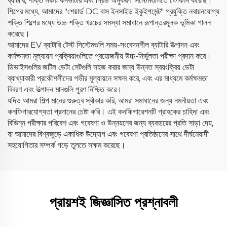
ব্যাটারি, শক্তি সঞ্চয় কনভার্টার এবং গ্রিড অনুকরণ সিস্টেমগুলিতে ফোকাস করেছি।
শিল্পের মধ্যে, আমাদের "শেয়ার্ড DC বাস ইনসাইড ইকুইপমেন্ট" প্রযুক্তি নবায়নযোগ্য
শক্তি শিল্পের মধ্যে উচ্চ শক্তি খরচের সমস্যা সমাধানে রূপান্তরমূলক ভূমিকা পালন
করেছে।
আমাদের EV ব্যাটারি টেস্ট সিস্টেমগুলি সময়-সংবেদনশীল ব্যাটারি উত্পাদন এবং
কর্মক্ষমতা মূল্যায়ন প্রক্রিয়াগুলিতে প্রয়োজনীয় উচ্চ-নির্ভুলতা পরীক্ষা প্রদান করে।
ডিভাইসগুলির জটিল ডেটা সেটগুলি সহজ করার জন্য উন্নত স্বয়ংক্রিয় ডেটা
ব্যাখ্যাকারী প্রকৌশলীদের গভীর মূল্যায়নে সক্ষম করে, এবং এর মাধ্যমে কর্মক্ষমতা
বিবরণ এবং উত্পাদন মানগুলি পূরণ নিশ্চিত করে।
যদিও আমরা শিল্প মানের গুরুত্ব স্বীকার করি, আমরা সমাধানের জন্য নমনীয়তা এবং
কনফিগারযোগ্যতা প্রদানের চেষ্টা করি। এই কনফিগারেশনটি গ্রাহকের চাহিদা এবং
বিভিন্ন পরীক্ষার পরিবেশ এবং গবেষণা ও উন্নয়নের জন্য ব্যবহারের প্রতি সাড়া দেয়,
যা আমাদের বিশ্বজুড়ে একাধিক উদ্যোগ এবং গবেষণা প্রতিষ্ঠানের সাথে দীর্ঘমেয়াদী
সহযোগিতার সম্পর্ক গড়ে তুলতে সক্ষম করেছে।
প্রায়শই জিজ্ঞাসিত প্রশ্নাবলী