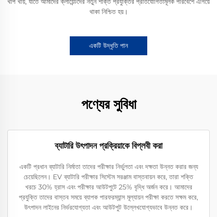
খাপ খায়, যাতে আমাদের ক্লায়েন্টদের নতুন শক্তি প্রযুক্তির প্রতিযোগিতামূলক পরিবেশে এগিয়ে
থাকা নিশ্চিত হয়।
একটি উদ্ধৃতি পান
পণ্যের সুবিধা
ব্যাটারি উৎপাদন প্রক্রিয়াকে বিপ্লবী করা
একটি প্রধান ব্যাটারি নির্মাতা তাদের পরীক্ষার নির্ভুলতা এবং দক্ষতা উন্নত করার জন্য
চেয়েছিলেন। EV ব্যাটারি পরীক্ষার সিস্টেম সরঞ্জাম বাস্তবায়ন করে, তারা শক্তি
খরচে 30% হ্রাস এবং পরীক্ষার আউটপুটে 25% বৃদ্ধি অর্জন করে। আমাদের
প্রযুক্তি তাদের বাস্তব সময়ে ব্যাপক পারফরম্যান্স মূল্যায়ন পরীক্ষা করতে সক্ষম করে,
উৎপাদন লাইনের নির্ভরযোগ্যতা এবং আউটপুট উল্লেখযোগ্যভাবে উন্নত করে।