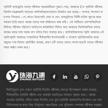
প্রতিটি ক্লায়েন্টের অনন্য পরীক্ষার প্রয়োজনীয়তা বুঝতে পেরে, আমাদের EV ব্যাটারি পরীক্ষার
সিস্টেম সরঞ্জামগুলি অত্যন্ত কাস্টমাইজযোগ্যভাবে ডিজাইন করা হয়েছে। গবেষণা, উৎপাদন বা
গুণগত নিশ্চয়তা—যে কোনও উদ্দেশ্যেই হোক না কেন, ক্লায়েন্টদের নির্দিষ্ট চাহিদা পূরণের জন্য
সমাধান তৈরি করতে আমরা তাদের সঙ্গে ঘনিষ্ঠভাবে কাজ করি। এই নমনীয়তা কোম্পানিগুলিকে
বিভিন্ন পরীক্ষার পরিবেশে সর্বোত্তম কার্যকারিতা নিশ্চিত করে আমাদের সিস্টেমগুলিকে তাদের
কাজের ধারার সঙ্গে সহজে খাপ খাইয়ে নিতে সাহায্য করে। কাস্টমাইজেশনের প্রতি আমাদের এই
প্রতিশ্রুতি আমাদের পণ্যগুলিকে শীর্ষস্থানীয় উৎপাদনকারী ও গবেষণা প্রতিষ্ঠানগুলির মধ্যে
পছন্দের পণ্য হিসাবে প্রতিষ্ঠিত করেছে, কারণ এটি তাদের কোনও আপস ছাড়াই তাদের পরীক্ষার
লক্ষ্য অর্জনে সক্ষম করে।
জিউইয়ুয়ান বৃহৎ স্কেল ব্যাটারি সিস্টেম পরীক্ষার ক্ষেত্রে বিশেষজ্ঞতা অর্জন করেছে,
শীর্ষস্থানীয় ব্যাটারি পরীক্ষা এবং যাথার্থ্য যাচাইয়ের সমাধান প্রদান করে। আমরা
পাওয়ার ব্যাটারি, শক্তি সঞ্চয় সিস্টেম এবং বৃহৎ ব্যাটারি প্যাকগুলির উৎপাদন এবং মান
নিশ্চিতকরণের জন্য উচ্চ-নির্ভুলতা, স্বয়ংক্রিয় এবং বুদ্ধিমান পেশাদার পরীক্ষার সরঞ্জাম