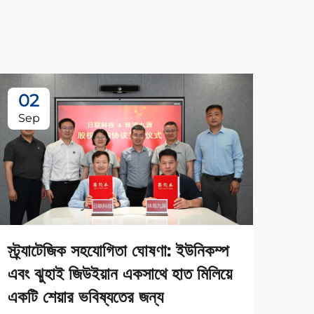
02
0
Sep
Se
স্ট্র্যাটেজিক সহযোগিতা ঘোষণা: ইউনিকম্প
এবং ঝুহাই জিউইয়ান একসাথে হাত মিলিয়ে
জুহা
একটি শেয়ার ভবিষ্যতের জন্য
টেক