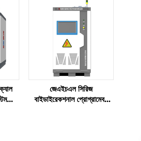
িক্যাল
জেএইচএল সিরিজ
টেম
বাইডাইরেকশনাল প্রোগ্রামেবল
এসি পাওয়ার সাপ্লাই (বিপিএসি)