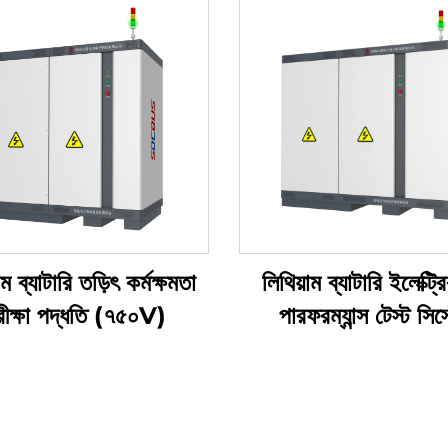
াম ব্যাটারি তড়িৎ কর্মক্ষমতা
লিথিয়াম ব্যাটারি ইলেক্ট্র
ীক্ষা পদ্ধতি (৭৫০V)
পারফরম্যান্স টেস্ট সিস্
(1500V)