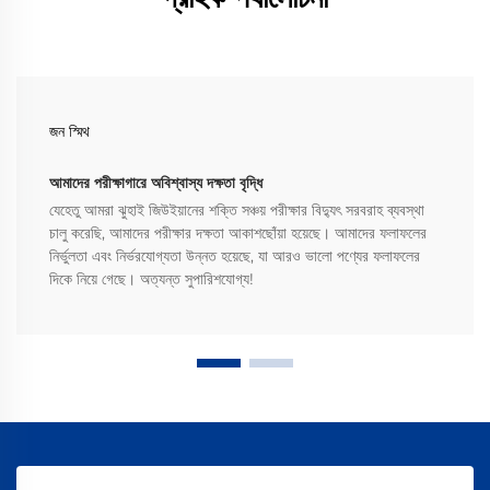
জন স্মিথ
আমাদের পরীক্ষাগারে অবিশ্বাস্য দক্ষতা বৃদ্ধি
যেহেতু আমরা ঝুহাই জিউইয়ানের শক্তি সঞ্চয় পরীক্ষার বিদ্যুৎ সরবরাহ ব্যবস্থা
চালু করেছি, আমাদের পরীক্ষার দক্ষতা আকাশছোঁয়া হয়েছে। আমাদের ফলাফলের
নির্ভুলতা এবং নির্ভরযোগ্যতা উন্নত হয়েছে, যা আরও ভালো পণ্যের ফলাফলের
দিকে নিয়ে গেছে। অত্যন্ত সুপারিশযোগ্য!