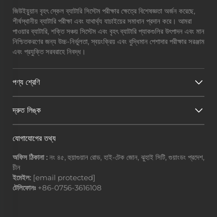
জিউইয়ুয়ান বৃহৎ স্কেল ব্যাটারি সিস্টেম পরীক্ষার ক্ষেত্রে বিশেষজ্ঞতা অর্জন করেছে,
শীর্ষস্থানীয় ব্যাটারি পরীক্ষা এবং যাথার্থ্য যাচাইয়ের সমাধান প্রদান করে। আমরা
পাওয়ার ব্যাটারি, শক্তি সঞ্চয় সিস্টেম এবং বৃহৎ ব্যাটারি প্যাকগুলির উৎপাদন এবং মান
নিশ্চিতকরণের জন্য উচ্চ-নির্ভুলতা, স্বয়ংক্রিয় এবং বুদ্ধিমান পেশাদার পরীক্ষার সরঞ্জাম
এবং প্রযুক্তি সরবরাহে নিবদ্ধ।
পণ্য শ্রেণি
দ্রুত লিঙ্ক
যোগাযোগের তথ্য
অফিস ঠিকানা :
নং ৪৫, হুয়াগুয়ান রোড, হাই-টেক জোন, ঝুহাই সিটি, গুয়াংডং প্রদেশ,
চীন
ইমেইল:
[email protected]
টেলিফোনঃ
+86-0756-3616108