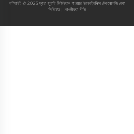
কপিরাইট © 2025 দ্বারা জুহাই জিউইয়ান পাওয়ার ইলেকট্রনিক্স টেকনোলজি কোং
লিমিটেড |
গোপনীয়তা নীতি