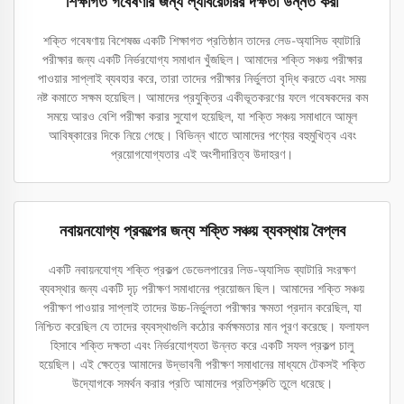
শিক্ষাগত গবেষণার জন্য ল্যাবরেটরির দক্ষতা উন্নত করা
শক্তি গবেষণায় বিশেষজ্ঞ একটি শিক্ষাগত প্রতিষ্ঠান তাদের লেড-অ্যাসিড ব্যাটারি
পরীক্ষার জন্য একটি নির্ভরযোগ্য সমাধান খুঁজছিল। আমাদের শক্তি সঞ্চয় পরীক্ষার
পাওয়ার সাপ্লাই ব্যবহার করে, তারা তাদের পরীক্ষার নির্ভুলতা বৃদ্ধি করতে এবং সময়
নষ্ট কমাতে সক্ষম হয়েছিল। আমাদের প্রযুক্তির একীভূতকরণের ফলে গবেষকদের কম
সময়ে আরও বেশি পরীক্ষা করার সুযোগ হয়েছিল, যা শক্তি সঞ্চয় সমাধানে আমূল
আবিষ্কারের দিকে নিয়ে গেছে। বিভিন্ন খাতে আমাদের পণ্যের বহুমুখিত্ব এবং
প্রয়োগযোগ্যতার এই অংশীদারিত্ব উদাহরণ।
নবায়নযোগ্য প্রকল্পের জন্য শক্তি সঞ্চয় ব্যবস্থায় বৈপ্লব
একটি নবায়নযোগ্য শক্তি প্রকল্প ডেভেলপারের লিড-অ্যাসিড ব্যাটারি সংরক্ষণ
ব্যবস্থার জন্য একটি দৃঢ় পরীক্ষণ সমাধানের প্রয়োজন ছিল। আমাদের শক্তি সঞ্চয়
পরীক্ষণ পাওয়ার সাপ্লাই তাদের উচ্চ-নির্ভুলতা পরীক্ষার ক্ষমতা প্রদান করেছিল, যা
নিশ্চিত করেছিল যে তাদের ব্যবস্থাগুলি কঠোর কর্মক্ষমতার মান পূরণ করেছে। ফলাফল
হিসাবে শক্তি দক্ষতা এবং নির্ভরযোগ্যতা উন্নত করে একটি সফল প্রকল্প চালু
হয়েছিল। এই ক্ষেত্রে আমাদের উদ্ভাবনী পরীক্ষণ সমাধানের মাধ্যমে টেকসই শক্তি
উদ্যোগকে সমর্থন করার প্রতি আমাদের প্রতিশ্রুতি তুলে ধরেছে।