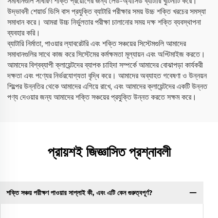
সমাধানগুলি সাধারণ শক্তি প্রয়োগের জন্য লেড-অ্যাসিড ব্যাটারি খুঁটিনাটি করে।
উদ্ভাবনী শেয়ার্ড ডিসি বাস প্রযুক্তি ব্যাটারি পরীক্ষার সময় উচ্চ শক্তি খরচের সমস্যা
সমাধান করে। আমরা উচ্চ নির্ভুলতার পরীক্ষা চালানোর সময় দক্ষ শক্তি ব্যবস্থাপনা
ব্যবহার করি।
ব্যাটারি নির্মাতা, পাওয়ার ল্যাবরেটরি এবং শক্তি সঞ্চয়ের সিস্টেমগুলি আমাদের
সমাধানগুলির সাথে কাজ করে সিস্টেমের কর্মক্ষমতা মূল্যায়ন এবং অপ্টিমাইজ করতে।
আমাদের বিশ্বব্যাপী ক্লায়েন্টদের ব্যাপক চাহিদা সম্পর্কে আমাদের বোঝাপড়া কার্যকরী
দক্ষতা এবং পণ্যের নির্ভরযোগ্যতা বৃদ্ধি করে। আমাদের অব্যাহত গবেষণা ও উন্নয়ন
শিল্পের উন্নতির থেকে আমাদের এগিয়ে রাখে, এবং আমাদের ক্লায়েন্টদের একটি উন্নত
পণ্য দেওয়ার জন্য আমাদের শক্তি সঞ্চয়ের প্রযুক্তি উন্নত করতে সক্ষম করে।
প্রায়শই জিজ্ঞাসিত প্রশ্নাবলী
শক্তি সঞ্চয় পরীক্ষণ পাওয়ার সাপ্লাই কী, এবং এটি কেন গুরুত্বপূর্ণ?