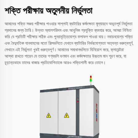
শক্তি পরীক্ষায় অতুলনীয় নির্ভুলতা
আমাদের শক্তি সঞ্চয় পরীক্ষার পাওয়ার সাপ্লাই ব্যাটারির কর্মদক্ষতা মূল্যায়নে অভূতপূর্ব নির্ভুলতা
প্রদানের জন্য তৈরি। উন্নত অ্যালগরিদম এবং আধুনিক প্রযুক্তি ব্যবহার করে, আমরা নিশ্চিত
করি যে প্রতিটি পরীক্ষায় সঠিক এবং পুনরাবৃত্তিযোগ্য ফলাফল পাওয়া যায়। নবায়নযোগ্য শক্তি
এবং বৈদ্যুতিক যানবাহনের মতো শিল্পগুলিতে যেখানে ব্যাটারির নির্ভরযোগ্যতা অত্যন্ত গুরুত্বপূর্ণ,
সেখানে এই নির্ভুলতা খুবই গুরুত্বপূর্ণ। আমাদের সমাধানগুলিতে বিনিয়োগ করে, ক্লায়েন্টরা
আস্থা রাখতে পারেন যে তাদের পণ্যগুলি গুণমান এবং কর্মদক্ষতার উচ্চতম মান পূরণ করে, যা
চূড়ান্তভাবে তাদের বাজার প্রতিযোগিতাকে আরও শক্তিশালী করে তোলে।