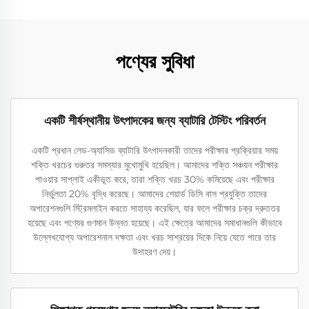
পণ্যের সুবিধা
একটি শীর্ষস্থানীয় উৎপাদকের জন্য ব্যাটারি টেস্টিং পরিবর্তন
একটি প্রধান লেড-অ্যাসিড ব্যাটারি উৎপাদনকারী তাদের পরীক্ষার প্রক্রিয়ার সময়
শক্তি খরচের গুরুতর সমস্যার মুখোমুখি হয়েছিল। আমাদের শক্তি সঞ্চয়ন পরীক্ষার
পাওয়ার সাপ্লাই একীভূত করে, তারা শক্তি খরচ 30% কমিয়েছে এবং পরীক্ষার
নির্ভুলতা 20% বৃদ্ধি করেছে। আমাদের শেয়ার্ড ডিসি বাস প্রযুক্তি তাদের
অপারেশনগুলি স্ট্রিমলাইন করতে সাহায্য করেছিল, যার ফলে পরীক্ষার চক্র দ্রুততর
হয়েছে এবং পণ্যের গুণমান উন্নত হয়েছে। এই ক্ষেত্রে আমাদের সমাধানগুলি কীভাবে
উল্লেখযোগ্য অপারেশনাল দক্ষতা এবং খরচ সাশ্রয়ের দিকে নিয়ে যেতে পারে তার
উদাহরণ দেয়।