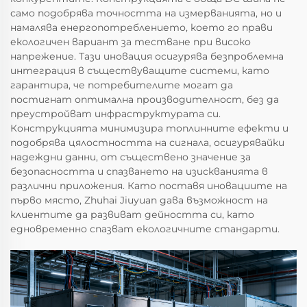
само подобрява точността на измерванията, но и
намалява енергопотреблението, което го прави
екологичен вариант за тестване при високо
напрежение. Тази иновация осигурява безпроблемна
интеграция в съществуващите системи, като
гарантира, че потребителите могат да
постигнат оптимална производителност, без да
преустройват инфраструктурата си.
Конструкцията минимизира топлинните ефекти и
подобрява цялостността на сигнала, осигурявайки
надеждни данни, от съществено значение за
безопасността и спазването на изискванията в
различни приложения. Като поставя иновациите на
първо място, Zhuhai Jiuyuan дава възможност на
клиентите да развиват дейността си, като
едновременно спазват екологичните стандарти.