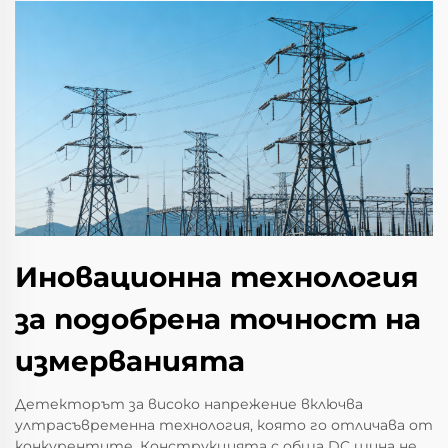
Иновационна технология
за подобрена точност на
измерванията
Детекторът за високо напрежение включва
ултрасъвременна технология, която го отличава от
конкурентите. Конструкцията с обща DC шина не