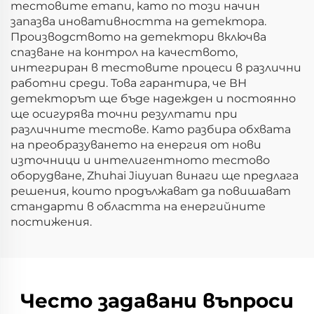
тестовите етапи, като по този начин
запазва иновативността на детектора.
Производството на детектори включва
спазване на контрол на качеството,
интегриран в тестовите процеси в различни
работни среди. Това гарантира, че ВН
детекторът ще бъде надежден и постоянно
ще осигурява точни резултати при
различните тестове. Като разбира обхвата
на преобразуването на енергия от нови
източници и интелигентното тестово
оборудване, Zhuhai Jiuyuan винаги ще предлага
решения, които продължават да повишават
стандарти в областта на енергийните
постижения.
Често задавани въпроси