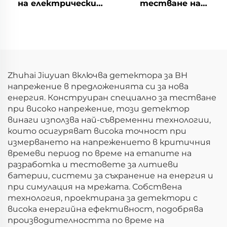
на електрически
тестване на
параметри на
електрическите
литиеви батерии
характеристики на
(750V)
литиеви батерии
(100V)
Zhuhai Jiuyuan включва детектора за ВН
напрежение в предложенията си за нова
енергия. Конструиран специално за тестване
при високо напрежение, този детектор
винаги използва най-съвременни технологии,
които осигуряват висока точност при
измерването на напрежението в критичния
времеви период по време на етапите на
разработка и тестовете за литиеви
батерии, системи за съхранение на енергия и
при симулация на мрежата. Собствена
технология, проектирана за детектори с
висока енергийна ефективност, подобрява
производителността по време на