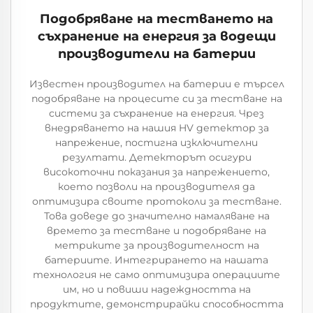
Подобряване на тестването на
съхранение на енергия за водещи
производители на батерии
Известен производител на батерии е търсел
подобряване на процесите си за тестване на
системи за съхранение на енергия. Чрез
внедряването на нашия HV детектор за
напрежение, постигна изключителни
резултати. Детекторът осигури
високоточни показания за напрежението,
което позволи на производителя да
оптимизира своите протоколи за тестване.
Това доведе до значително намаляване на
времето за тестване и подобряване на
метриките за производителност на
батериите. Интегрирането на нашата
технология не само оптимизира операциите
им, но и повиши надеждността на
продуктите, демонстрирайки способността