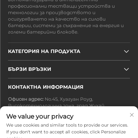
професионални тестващи устройства и
технологии за производството и
осигуряването на качество на силови
батерии, системи за съхранение на енергия и
големи батерийни блокове.
КАТЕГОРИЯ НА ПРОДУКТА
БЪРЗИ ВРЪЗКИ
КОНТАКТНА ИНФОРМАЦИЯ
Офисен адрес:
No.45, Хуагуан Роуд,
Високотехнологична зона, град Жухай,
провинция Гуандун, Китай
We value your privacy
Имейл:
[email protected]
Тел.:
+86-0756-3616108
We use cookies and similar tools to provide our services.
If you don't want to accept all cookies, click Personalize