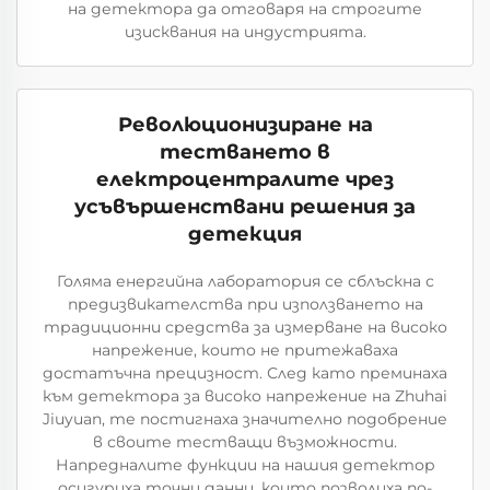
на детектора да отговаря на строгите
изисквания на индустрията.
Революционизиране на
тестването в
електроцентралите чрез
усъвършенствани решения за
детекция
Голяма енергийна лаборатория се сблъскна с
предизвикателства при използването на
традиционни средства за измерване на високо
напрежение, които не притежаваха
достатъчна прецизност. След като преминаха
към детектора за високо напрежение на Zhuhai
Jiuyuan, те постигнаха значително подобрение
в своите тестващи възможности.
Напредналите функции на нашия детектор
осигуриха точни данни, които позволиха по-