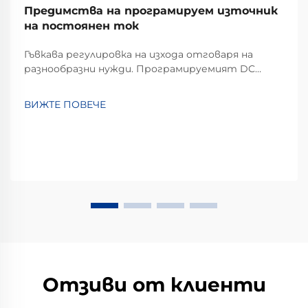
Предимства на програмируем източник
на постоянен ток
Гъвкава регулировка на изхода отговаря на
разнообразни нужди. Програмируемият DC
източник на напрежение се отличава с
изключителна гъвкавост при регулиране на
ВИЖТЕ ПОВЕЧЕ
изхода. За разлика от традиционните
източници с фиксиран изход, които могат да
предоставят само единично или ограничено
множество от стойности на напрежение и...
Отзиви от клиенти