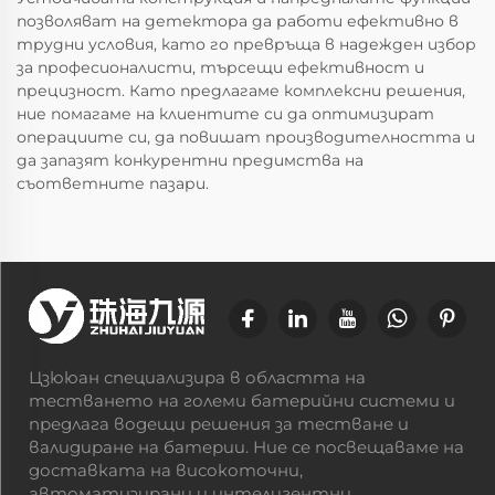
позволяват на детектора да работи ефективно в
трудни условия, като го превръща в надежден избор
за професионалисти, търсещи ефективност и
прецизност. Като предлагаме комплексни решения,
ние помагаме на клиентите си да оптимизират
операциите си, да повишат производителността и
да запазят конкурентни предимства на
съответните пазари.
Цзююан специализира в областта на
тестването на големи батерийни системи и
предлага водещи решения за тестване и
валидиране на батерии. Ние се посвещаваме на
доставката на високоточни,
автоматизирани и интелигентни