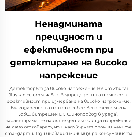
Ненадмината
прецизност и
ефективност при
детектиране на високо
напрежение
Детекторът за високо напрежение HV от Zhuhai
Jiuyuan се отличава с безпрецедентна точност и
ефективност при измерване на високо напрежение.
Благодарение на нашата собствена технология
„общ вътрешен DC шинопровод в уреда“,
гарантираме, че нашите детектори за напрежение
не само отговарят, но и надхвърлят промишлените
стандарти. Тази иновация минимизира консумацията