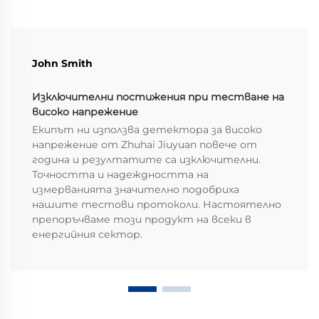
John Smith
Изключителни постижения при тестване на
високо напрежение
Екипът ни използва детектора за високо
напрежение от Zhuhai Jiuyuan повече от
година и резултатите са изключителни.
Точността и надеждността на
измерванията значително подобриха
нашите тестови протоколи. Настоятелно
препоръчваме този продукт на всеки в
енергийния сектор.