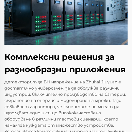
Комплексни решения за
разнообразни приложения
Детекторът за ВН напрежение на Zhuhai Jiuyuan е
достатъчно универсален, за да обслужва различни
индустрии, включително производство на батерии,
съхранение на енергия и моделиране на мрежи. Тази
гъвкавост гарантира, че клиентите ни могат да
използват едно и също висококачествено
оборудване в различни тестови сценарии, което
намалява нуждата от множество устройства.
Устойчивата конструкция и напредналите функции