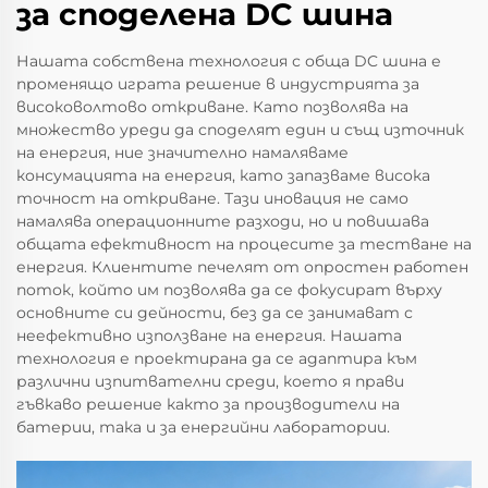
за споделена DC шина
Нашата собствена технология с обща DC шина е
променящо играта решение в индустрията за
високоволтово откриване. Като позволява на
множество уреди да споделят един и същ източник
на енергия, ние значително намаляваме
консумацията на енергия, като запазваме висока
точност на откриване. Тази иновация не само
намалява операционните разходи, но и повишава
общата ефективност на процесите за тестване на
енергия. Клиентите печелят от опростен работен
поток, който им позволява да се фокусират върху
основните си дейности, без да се занимават с
неефективно използване на енергия. Нашата
технология е проектирана да се адаптира към
различни изпитвателни среди, което я прави
гъвкаво решение както за производители на
батерии, така и за енергийни лаборатории.