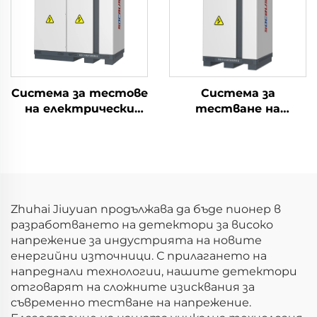
Система за тестове
Система за
на електрически
тестване на
параметри на
електрическите
литиеви батерии
характеристики на
(750V)
литиеви батерии
(100V)
Zhuhai Jiuyuan продължава да бъде пионер в
разработването на детектори за високо
напрежение за индустрията на новите
енергийни източници. С прилагането на
напреднали технологии, нашите детектори
отговарят на сложните изисквания за
съвременно тестване на напрежение.