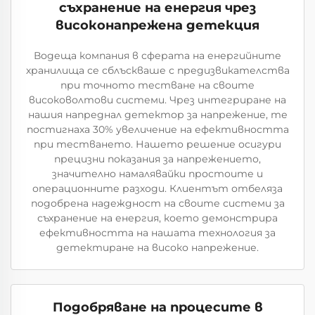
съхранение на енергия чрез
високонапрежена детекция
Водеща компания в сферата на енергийните
хранилища се сблъскваше с предизвикателства
при точното тестване на своите
високоволтови системи. Чрез интегриране на
нашия напреднал детектор за напрежение, те
постигнаха 30% увеличение на ефективността
при тестването. Нашето решение осигури
прецизни показания за напрежението,
значително намалявайки простоите и
операционните разходи. Клиентът отбеляза
подобрена надеждност на своите системи за
съхранение на енергия, което демонстрира
ефективността на нашата технология за
детектиране на високо напрежение.
Подобряване на процесите в