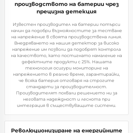
производството на батерии чрез
прецизна детекция
Известен производител на батерии потърси
начин да подобри възможностите за тестване
на напрежение в своята производствена линия.
Внедряването на нашия детектор за високо
напрежение им позволи да подобрят контрола
на качеството, като постигнато намаление на
дефектните продукти с 25%. Нашата
технология осигури мониторинг на
напрежението в реално време, гарантирайки,
че всяка батерия отговаря на строгите
стандарти за производителност.
Производителят похвали решението ни за
неговата надеждност и леснота при
интеграция в съществуващите системи.
Революционизиране на енергийните