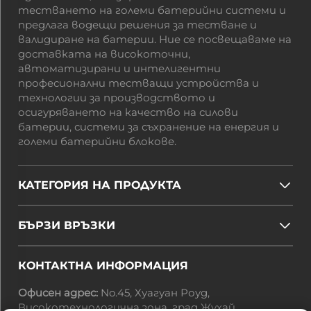
тестването на големи батерийни системи и
предлага водещи решения за тестване и
валидиране на батерии. Ние се посвещаваме на
доставката на високоточни,
автоматизирани и интелигентни
професионални тестващи устройства и
технологии за производството и
осигуряването на качество на силови
батерии, системи за съхранение на енергия и
големи батерийни блокове.
КАТЕГОРИЯ НА ПРОДУКТА
БЪРЗИ ВРЪЗКИ
КОНТАКТНА ИНФОРМАЦИЯ
Офисен адрес:
No.45, Хуагуан Роуд,
Високотехнологична зона, град Жухай,