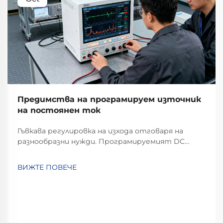
Предимства на програмируем източник
на постоянен ток
Гъвкава регулировка на изхода отговаря на
разнообразни нужди. Програмируемият DC
източник на напрежение се отличава с
изключителна гъвкавост при регулиране на
ВИЖТЕ ПОВЕЧЕ
изхода. За разлика от традиционните
източници с фиксиран изход, които могат да
предоставят само единично или ограничено
множество от стойности на напрежение и...