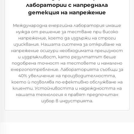
лаборатории с напреднала
детекция на напрежение
Международна енергийна лаборатория имаше
нужда от решение за тестване при високо
напрежение, което да издържи на строги
изисквания. Нашата система за откриване на
напрежение осигури необходимата прецизност
и издръжливост, като резултатът беше
подобрена точност на тестовете и намалено
енергопотребление. Лабораторията съобщи за
40% увеличение на производителността,
което ѝ позволява по-ефективно обслужване на
клиенти. Устойчивостта и надеждността на
нашата технология я правят предпочитан
избор в индустрията.