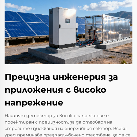
Прецизна инженерия за
приложения с високо
напрежение
Нашият детектор за високо напрежение е
проектиран с прецизност, за да отговаря на
строгите изисквания на енергийния сектор. Всеки
уред преминава през задълбочено тестване, за да се