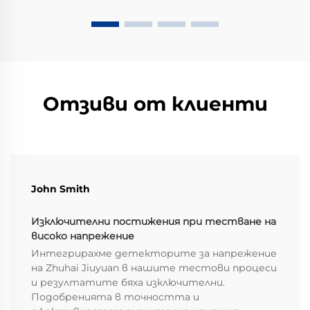
Отзиви от клиенти
John Smith
Изключителни постижения при тестване на
високо напрежение
Интегрирахме детекторите за напрежение
на Zhuhai Jiuyuan в нашите тестови процеси
и резултатите бяха изключителни.
Подобренията в точността и