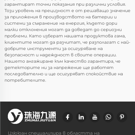
гарантират точни показания при различни условия.
Този уровень на прецизност е от решаващо значение
за приложения в производството на батерии и
системи за съхранение на енергия, където дори
малки отклонения могат да доведат до сериозни
проблеми. Като изберат нашата продуктова гама,
клиентите могат да разчитат, че разполагат с най-
добрите инструменти за осигуряване на
безопасност и надеждност в своите операции.
Нашето ангажиране към качество гарантира, че
детекторите ни за напрежение ще работят
последователно и ще осигуряват спокойствие на
потребителите.
Цзююан специализира в областта на