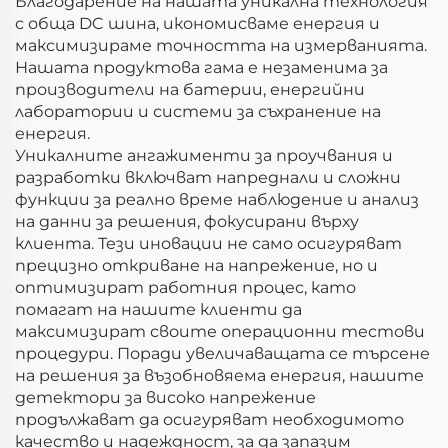
Благодарение на нашата уникална технология
с обща DC шина, икономисваме енергия и
максимизираме точността на измерванията.
Нашата продуктова гама е незаменима за
производители на батерии, енергийни
лаборатории и системи за съхранение на
енергия.
Уникалните ангажименти за проучвания и
разработки включват напреднали и сложни
функции за реално време наблюдение и анализ
на данни за решения, фокусирани върху
клиента. Тези иновации не само осигуряват
прецизно откриване на напрежение, но и
оптимизират работния процес, като
помагат на нашите клиенти да
максимизират своите операционни тестови
процедури. Поради увеличаващата се търсене
на решения за възобновяема енергия, нашите
детектори за високо напрежение
продължават да осигуряват необходимото
качество и надеждност, за да запазим