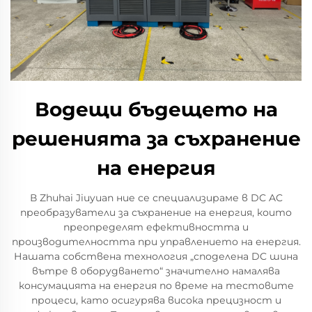
Водещи бъдещето на
решенията за съхранение
на енергия
В Zhuhai Jiuyuan ние се специализираме в DC AC
преобразуватели за съхранение на енергия, които
преопределят ефективността и
производителността при управлението на енергия.
Нашата собствена технология „споделена DC шина
вътре в оборудването“ значително намалява
консумацията на енергия по време на тестовите
процеси, като осигурява висока прецизност и