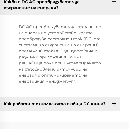
Какво е DC AC преобразувател за
съхранение на енергия?
DC AC преобразувател за съхранение
на енергия е устройство, което
преобразува постоянен ток (DC) от
системи за съхранение на енергия в
променлив ток (AC) за използване в
различни приложения. То има
решаваща роля при интегрирането
на възобновяеми източници на
енергия и оптимизирането на
енергийния мениджмънт.
Как работи технологията с обща DC шина?