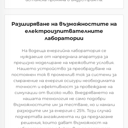
Разширяване на възможностите на
електроизпитвателните
лаборатории
На водеща енергийна лаборатория се
нуждаеше от напреднала апаратура за
прецизно моделиране на мрежовите условия.
Нашето устройство за преобразуване на
постоянен ток в променлив ток за системи за
съхранение на енергия осигури необходимата
точност и ефективност за провеждане на
симулации от високо ниво. Внедряването на
нашата технология не само подобри
възможностите им за тестване, но и намали
разходите им за енергия с 25%. Този случай
подчертава ангажимента ни да предлагаме
решения, които дават възможност на