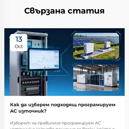
Свързана статия
13
Oct
Как да изберем подходящ програмируем
AC източник?
Изборът на правилния програмируем AC
източник е ключово решение за всеки, който се