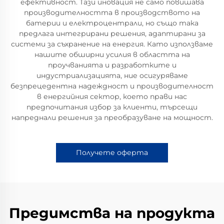
ефективност. Тази иновация не само повишава
производителността в производството на
батерии и електроцентрали, но също така
предлага интегрирани решения, адаптирани за
системи за съхранение на енергия. Като използваме
нашите обширни усилия в областта на
проучванията и разработките и
индустриализацията, ние осигуряваме
безпрецедентна надеждност и производителност
в енергийния сектор, което прави нас
предпочитания избор за клиенти, търсещи
напреднали решения за преобразуване на мощност.
Получете оферта
Предимства на продукта