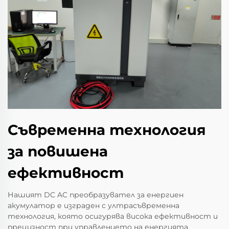
Съвременна технология
за повишена
ефективност
Нашият DC AC преобразувател за енергиен
акумулатор е изграден с ултрасъвременна
технология, която осигурява висока ефективност и
прецизност при управлението на енергията.