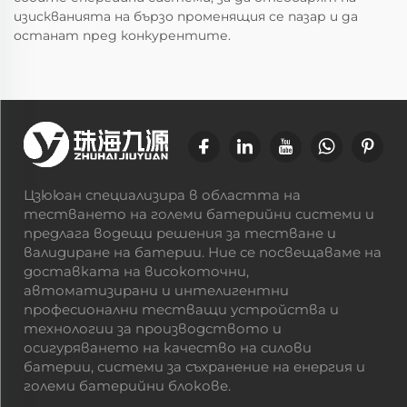
изискванията на бързо променящия се пазар и да
останат пред конкурентите.
Цзююан специализира в областта на
тестването на големи батерийни системи и
предлага водещи решения за тестване и
валидиране на батерии. Ние се посвещаваме на
доставката на високоточни,
автоматизирани и интелигентни
професионални тестващи устройства и
технологии за производството и
осигуряването на качество на силови
батерии, системи за съхранение на енергия и
големи батерийни блокове.