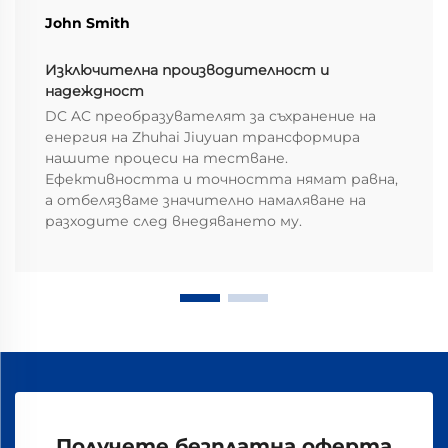
John Smith
Изключителна производителност и
надеждност
DC AC преобразувателят за съхранение на
енергия на Zhuhai Jiuyuan трансформира
нашите процеси на тестване.
Ефективността и точността нямат равна,
а отбелязваме значително намаляване на
разходите след внедяването му.
Получете безплатна оферта