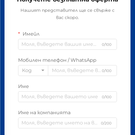
Нашият представител ще се свърже с
вас скоро.
Имейл
0/100
Мобилен телефон / WhatsApp
Код
0/100
Име
0/100
Име на компанията
0/200