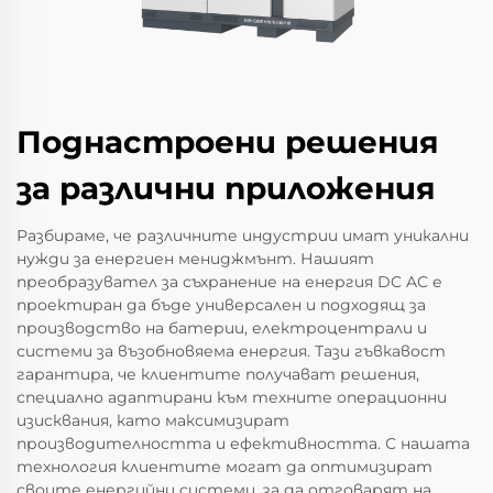
Поднастроени решения
за различни приложения
Разбираме, че различните индустрии имат уникални
нужди за енергиен мениджмънт. Нашият
преобразувател за съхранение на енергия DC AC е
проектиран да бъде универсален и подходящ за
производство на батерии, електроцентрали и
системи за възобновяема енергия. Тази гъвкавост
гарантира, че клиентите получават решения,
специално адаптирани към техните операционни
изисквания, като максимизират
производителността и ефективността. С нашата
технология клиентите могат да оптимизират
своите енергийни системи, за да отговарят на