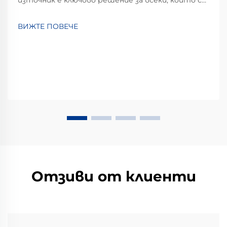
занимава с тестване, проучване или
разработка в области като възобновяема
ВИЖТЕ ПОВЕЧЕ
енергия, електрически превозни средства или
индустриална автоматизация. Този тип
оборудване прави много повече от просто
подаване на енергия...
Отзиви от клиенти