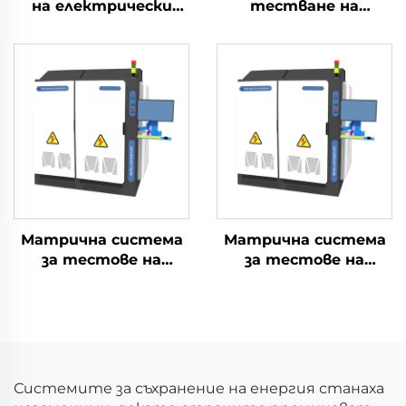
на електрически
тестване на
параметри на
електрическите
литиеви батерии
характеристики на
(2400V)
литиеви батерии
(100V)
Матрична система
Матрична система
за тестове на
за тестове на
маршрутизиране на
маршрутизиране на
енергийни
енергийни
съхранения тип
съхранения тип
Back-to-Back (2×2.5
Back-to-Back (3×2.5
MW)
MW)
Системите за съхранение на енергия станаха