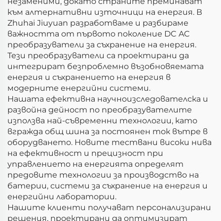
незаменими, докато страните преминават
към алтернативни източници на енергия. В
Zhuhai Jiuyuan разработваме и разбираме
важността от първото поколение DC AC
преобразуватели за съхранение на енергия.
Тези преобразуватели са проектирани да
интегрират безпроблемно възобновяемата
енергия и съхранението на енергия в
модерните енергийни системи.
Нашата ефективна научноизследователска и
развойна дейност по преобразувателите
използва най-съвременни технологии, като
вгражда общ шина за постоянен ток вътре в
оборудването. Новите тествани високи нива
на ефективност и прецизност при
управлението на енергията определят
предовите технологии за производство на
батерии, системи за съхранение на енергия и
енергийни лаборатории.
Нашите клиенти получават персонализирани
решения, проектирани да оптимизират