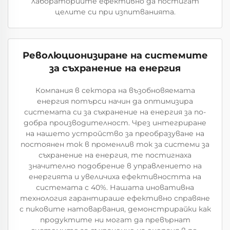
лабораториите ефективно да постигат
целите си при изпитванията.
Революционизиране на системите
за съхранение на енергия
Компания в сектора на възобновяемата
енергия потърси начин да оптимизира
системата си за съхранение на енергия за по-
добра производителност. Чрез интегриране
на нашето устройство за преобразуване на
постоянен ток в променлив ток за системи за
съхранение на енергия, те постигнаха
значително подобрение в управлението на
енергията и увеличиха ефективността на
системата с 40%. Нашата иновативна
технология гарантираше ефективно справяне
с пиковите натоварвания, демонстрирайки как
продуктите ни могат да превърнат