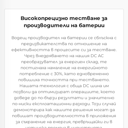
Високопрецизно тестване за
производители на батерии
Водещ производител на батерии се сблъскна с
предизвикателства по отношение на
ефективността в процесите си за тестване.
Чрез внедряването на нашия DC AC
преобразувател за енергиен склад, те
постигнаха намаление на енергийното
потребление с 30%, като едновременно
повишиха точността при тестването.
Нашата технология с обща DC шина им
позволи да оптимизират операциите, което
доведе до по-бързи резултати и значително
по-ниски експлоатационни разходи. Този случай
демонстрира как нашите решения могат да
повишат производителността в приложения
за съхранение на енергия, превръщайки ги в
истинска промяна в индустрията.