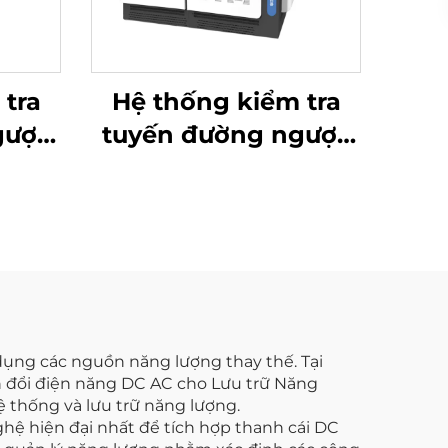
 tra
Hệ thống kiểm tra
gược
tuyến đường ngược
ượng
lưu trữ năng lượng
×2,5
kiểu ma trận (3×2,5
MW)
dụng các nguồn năng lượng thay thế. Tại
ển đổi điện năng DC AC cho Lưu trữ Năng
ệ thống và lưu trữ năng lượng.
hệ hiện đại nhất để tích hợp thanh cái DC