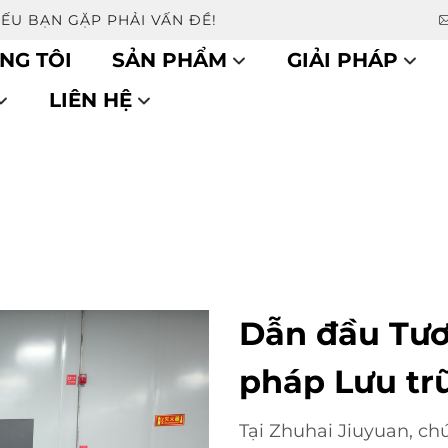
NẾU BẠN GẶP PHẢI VẤN ĐỀ!
NG TÔI
SẢN PHẨM
GIẢI PHÁP
LIÊN HỆ
Dẫn đầu Tươn
pháp Lưu tr
Tại Zhuhai Jiuyuan, ch