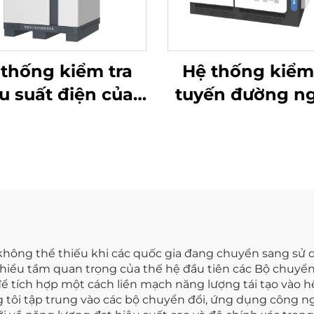
thống kiểm tra
Hệ thống kiểm
u suất điện của
tuyến đường n
 Lithium (100V)
lưu trữ năng l
kiểu ma trận (2
MW)
không thể thiếu khi các quốc gia đang chuyển sang sử 
u hiểu tầm quan trọng của thế hệ đầu tiên các Bộ chuy
ể tích hợp một cách liền mạch năng lượng tái tạo vào h
 tôi tập trung vào các bộ chuyển đổi, ứng dụng công ng