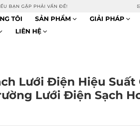
NẾU BẠN GẶP PHẢI VẤN ĐỀ!
NG TÔI
SẢN PHẨM
GIẢI PHÁP
LIÊN HỆ
h Lưới Điện Hiệu Suất
rường Lưới Điện Sạch H