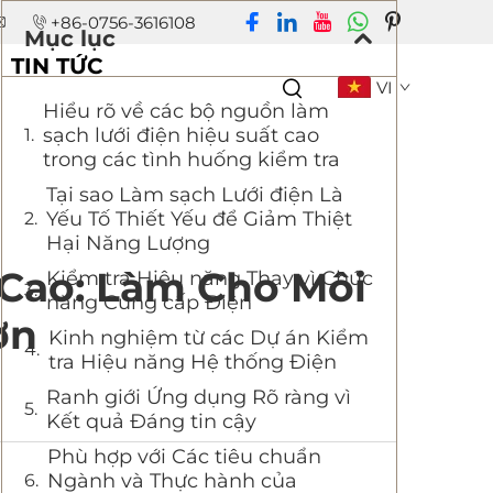
+86-0756-3616108
Mục lục
TIN TỨC
VI
Hiểu rõ về các bộ nguồn làm
sạch lưới điện hiệu suất cao
trong các tình huống kiểm tra
Tại sao Làm sạch Lưới điện Là
Yếu Tố Thiết Yếu để Giảm Thiệt
Hại Năng Lượng
 Cao: Làm Cho Môi
Kiểm tra Hiệu năng Thay vì Chức
năng Cung cấp Điện
ơn
Kinh nghiệm từ các Dự án Kiểm
tra Hiệu năng Hệ thống Điện
Ranh giới Ứng dụng Rõ ràng vì
Kết quả Đáng tin cậy
Phù hợp với Các tiêu chuẩn
Ngành và Thực hành của