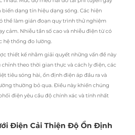
ác nhau. Mức độ méo hài do tải phi tuyến gây
m biến dạng tín hiệu dạng sóng. Các hiện
có thể làm gián đoạn quy trình thử nghiệm
hạy cảm. Nhiễu tần số cao và nhiễu điện từ có
c hệ thống đo lường.
ợc thiết kế nhằm giải quyết những vấn đề này
chỉnh theo thời gian thực và cách ly điện, các
ệt tiêu sóng hài, ổn định điện áp đầu ra và
hường thường bỏ qua. Điều này khiến chúng
hối điện yêu cầu độ chính xác và tính nhất
i Điện Cải Thiện Độ Ổn Định