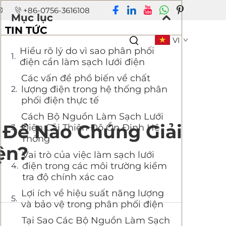
+86-0756-3616108
Mục lục
TIN TỨC
VI
Hiểu rõ lý do vì sao phân phối
điện cần làm sạch lưới điện
Các vấn đề phổ biến về chất
lượng điện trong hệ thống phân
phối điện thực tế
Cách Bộ Nguồn Làm Sạch Lưới
 Đề Nào Chúng Giải
Điện Cải Thiện Độ Ổn Định Hệ
Thống
ện?
Vai trò của việc làm sạch lưới
điện trong các môi trường kiểm
tra độ chính xác cao
Lợi ích về hiệu suất năng lượng
và bảo vệ trong phân phối điện
Tại Sao Các Bộ Nguồn Làm Sạch