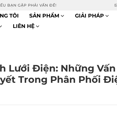
NẾU BẠN GẶP PHẢI VẤN ĐỀ!
NG TÔI
SẢN PHẨM
GIẢI PHÁP
LIÊN HỆ
 Lưới Điện: Những Vấn
yết Trong Phân Phối Đi