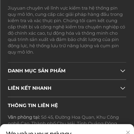
Jiuyuan chuyên về lĩnh vực kiểm tra hệ thống pin
quy mô lớn, cung cấp các giải pháp hàng đầu trong
kiểm tra và xác thực pin. Chúng tôi cam kết cung
cấp thiết bị và công nghệ kiểm tra chuyên nghiệp có
độ chính xác cao, tự động hóa và thông minh cho
quá trình sản xuất và đảm bảo chất lượng của pin
động lực, hệ thống lưu trữ năng lượng và cụm pin
quy mô lớn.
DANH MỤC SẢN PHẨM
LIÊN KẾT NHANH
THÔNG TIN LIÊN HỆ
Văn phòng tại:
Số 45, Đường Hoa Quan, Khu Công
nghệ Cao, Thành phố Chu Hải, Tỉnh Quảng Đông,
Trung Quốc