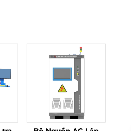
 tra
Bộ Nguồn AC Lập