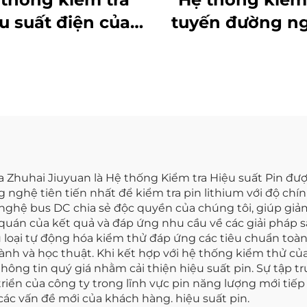
u suất điện của
tuyến đường n
n Lithium (60V)
lưu trữ năng l
kiểu ma trận (3
MW)
a Zhuhai Jiuyuan là Hệ thống Kiểm tra Hiệu suất Pin được
nghệ tiên tiến nhất để kiểm tra pin lithium với độ chính
ghệ bus DC chia sẻ độc quyền của chúng tôi, giúp giảm
uán của kết quả và đáp ứng nhu cầu về các giải pháp sản
 loại tự động hóa kiểm thử đáp ứng các tiêu chuẩn toà
ành và học thuật. Khi kết hợp với hệ thống kiểm thử của
hông tin quý giá nhằm cải thiện hiệu suất pin. Sự tập tr
ển của công ty trong lĩnh vực pin năng lượng mới tiếp tụ
 các vấn đề mới của khách hàng. hiệu suất pin.