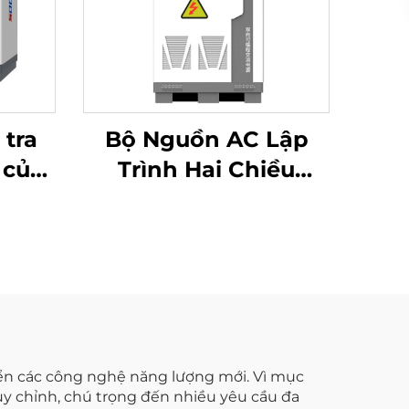
 tra
Bộ Nguồn AC Lập
 của
Trình Hai Chiều
00V)
Dòng JHL (BPAC)
riển các công nghệ năng lượng mới. Vì mục
ùy chỉnh, chú trọng đến nhiều yêu cầu đa