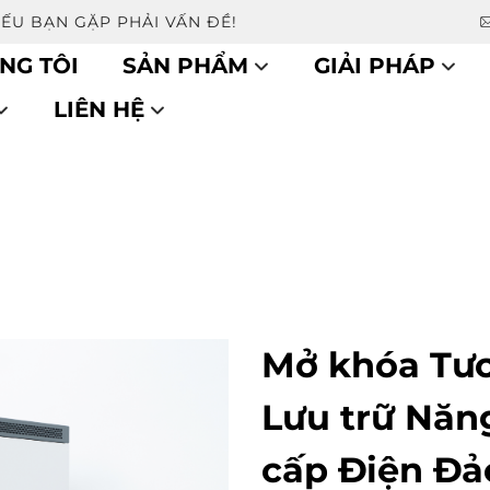
NẾU BẠN GẶP PHẢI VẤN ĐỀ!
NG TÔI
SẢN PHẨM
GIẢI PHÁP
LIÊN HỆ
Mở khóa Tươ
Lưu trữ Năn
cấp Điện Đả