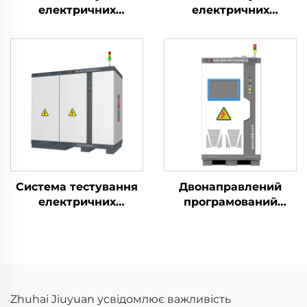
електричних
електричних
характеристик
характеристик
літієвих акумуляторів
літієвих акумуляторів
(2400 В)
(750 В)
Система тестування
Двонаправлений
електричних
програмований
характеристик
джерело змінного
літієвих акумуляторів
струму серії JHL
(1500 В)
(BPAC)
Zhuhai Jiuyuan усвідомлює важливість