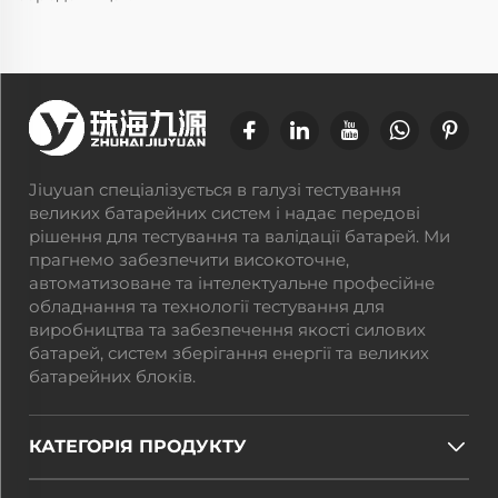
Jiuyuan спеціалізується в галузі тестування
великих батарейних систем і надає передові
рішення для тестування та валідації батарей. Ми
прагнемо забезпечити високоточне,
автоматизоване та інтелектуальне професійне
обладнання та технології тестування для
виробництва та забезпечення якості силових
батарей, систем зберігання енергії та великих
батарейних блоків.
КАТЕГОРІЯ ПРОДУКТУ