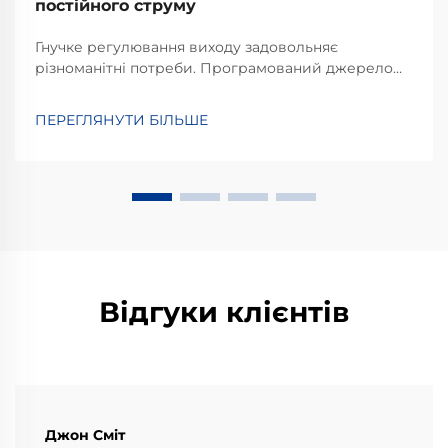
постійного струму
Гнучке регулювання виходу задовольняє
різноманітні потреби. Програмований джерело
постійного струму вирізняється високим рівнем
гнучкості у налаштуванні вихідних параметрів. На
ПЕРЕГЛЯНУТИ БІЛЬШЕ
відміну від традиційних джерел з фіксованим
виходом, які можуть забезпечувати лише одне або
обмежене коло напруги та...
Відгуки клієнтів
Джон Сміт