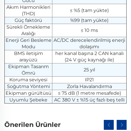
Gücü
Akım Harmonikleri
≤ %5 (tam yükte)
(THD)
Güç faktörü
%99 (tam yükte)
Sürekli Örnekleme
≤ 10 ms
Aralığı
Enerji Geri Besleme
AC/DC derecelendirilmiş enerji
Modu
dolaşımı
BMS iletişim
her kanal başına 2 CAN kanalı
arayüzü
(24 V güç kaynağı ile)
Ekipman Tasarım
25 yıl
Ömrü
Koruma seviyesi
IP21
Soğutma Yöntemi
Zorla Havalandırma
Ekipman gürültüsü
≤ 75 dB (1 metre mesafede)
Uyumlu Şebeke
AC 380 V ± %15 üç fazlı beş telli
Önerilen Ürünler