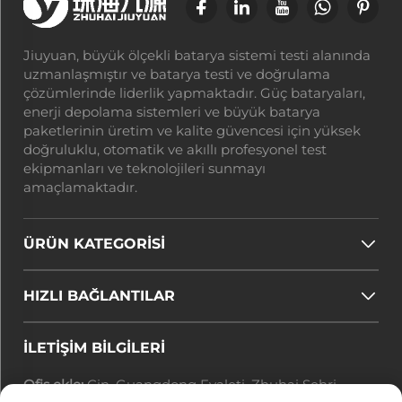
Jiuyuan, büyük ölçekli batarya sistemi testi alanında
uzmanlaşmıştır ve batarya testi ve doğrulama
çözümlerinde liderlik yapmaktadır. Güç bataryaları,
enerji depolama sistemleri ve büyük batarya
paketlerinin üretim ve kalite güvencesi için yüksek
doğruluklu, otomatik ve akıllı profesyonel test
ekipmanları ve teknolojileri sunmayı
amaçlamaktadır.
ÜRÜN KATEGORİSİ
HIZLI BAĞLANTILAR
İLETIŞIM BILGILERI
Ofis ekle:
Çin, Guangdong Eyaleti, Zhuhai Şehri,