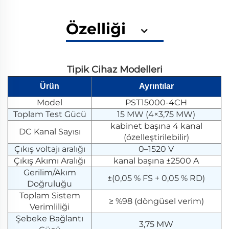
Özelliği
Tipik Cihaz Modelleri
Ürün
Ayrıntılar
Model
PST15000-4CH
Toplam Test Gücü
15 MW (4×3,75 MW)
kabinet başına 4 kanal
DC Kanal Sayısı
(özelleştirilebilir)
Çıkış voltajı aralığı
0–1520 V
Çıkış Akımı Aralığı
kanal başına ±2500 A
Gerilim/Akım
±(0,05 % FS + 0,05 % RD)
Doğruluğu
Toplam Sistem
≥ %98 (döngüsel verim)
Verimliliği
Şebeke Bağlantı
3,75 MW