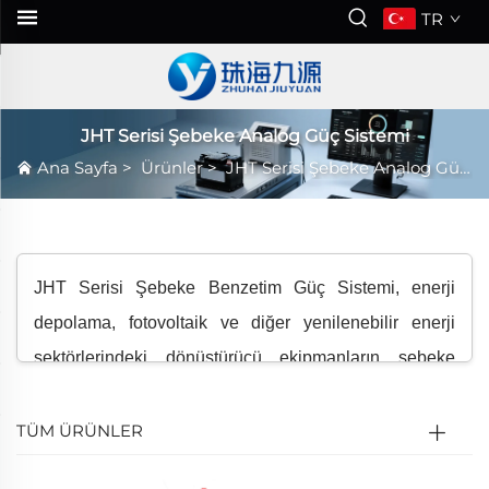
TR
JHT Serisi Şebeke Analog Güç Sistemi
Ana Sayfa
>
Ürünler
>
JHT Serisi Şebeke Analog Güç Sistemi
JHT Serisi Şebeke Benzetim Güç Sistemi, enerji
depolama, fotovoltaik ve diğer yenilenebilir enerji
sektörlerindeki dönüştürücü ekipmanların şebeke
uyumluluk testleri için yüksek hassasiyetli, yüksek
dinamik (1ms tepki süresi) ve tam donanımlı bir
TÜM ÜRÜNLER
şebeke simülatörüdür. İleri dijital kontrol