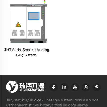
teknolojisinden faydalanarak dört kadranlı çalışma (çift
yönlü enerji akışı) gerçekleştiren sistem, "ideal"den
"aşırı zorlu" koşullara kadar şebeke karakteristiklerini
simüle edebilir.
JHT Serisi Şebeke Analog
Güç Sistemi
Jiuyuan, büyük ölçekli batarya sistemi testi alanında
uzmanlaşmıştır ve batarya testi ve doğrulama