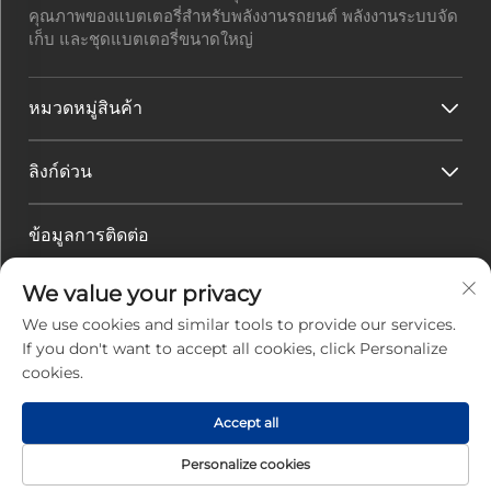
คุณภาพของแบตเตอรี่สำหรับพลังงานรถยนต์ พลังงานระบบจัด
เก็บ และชุดแบตเตอรี่ขนาดใหญ่
หมวดหมู่สินค้า
ลิงก์ด่วน
ข้อมูลการติดต่อ
ที่อยู่สำนักงาน :
เลขที่ 45 ถนนฮวาเควียน เขตเทคโนโลยีสูง
We value your privacy
เมืองจูไห่ มณฑลกวางตุ้ง ประเทศจีน
อีเมล :
[email protected]
We use cookies and similar tools to provide our services.
โทรศัพท์ :
+86-0756-3616108
If you don't want to accept all cookies, click Personalize
cookies.
สงวนลิขสิทธิ์ © 2025 โดยบริษัทจูไห่จิ่วหยวน พาวเวอร์ อิเล็ก
Accept all
ทรอนิกส เทคโนโลยี จำกัด |
นโยบายความเป็นส่วนตัว
Personalize cookies