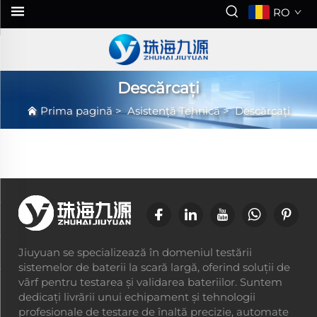
RO
Descărcați
Prima pagină
>
Asistență Tehnică
>
Descărcați
Jiuyuan se specializează în domeniul testării
sistemelor de baterii la scară largă, oferind soluții de
vârf pentru testarea și validarea bateriilor. Suntem
dedicați livrării unui echipament și tehnologii
profesionale de testare de înaltă precizie, automate