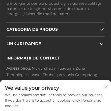
și inteligente pentru producția și asigurarea calității
bateriilor de tracțiune, sistemele de stocare a
energiei și blocurile mari de baterii.
CATEGORIA DE PRODUS
LINKURI RAPIDE
INFORMAȚII DE CONTACT
Adresa birou:
Nr. 45, strada Huaguan, Zona
Tehnologică, orașul Zhuhai, provincia Guangdong,
China
We value your privacy
Email:
[email protected]
Tel.:
+86-0756-3616108
We use cookies and similar tools to provide our services.
If you don't want to accept all cookies, click Personalize
cookies.