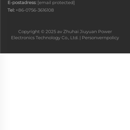
E-postadress:
[email protected]
Tel:
+86-0756-3616108
Copyright © 2025 av Zhuhai Jiuyuan Power
Electronics Technology Co., Ltd. |
Personvernpolicy