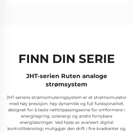
FINN DIN SERIE
JHT-serien Ruten analoge
)
strømsystem
JHT-seriens strømsimuleringsystem er et strømsimulator
med høy presisjon, høy dynamikk og full funksjonalitet,
øy
designet for å teste netttilpassingsevne for omformere i
b
n
energilagring, solenergi og andre fornybare
de
energiløsninger. Ved hjelp av avansert digital
å
kontrollteknologi muliggjør den drift i fire kvadranter og