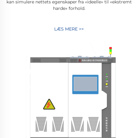
re
kan simulere nettets egenskaper fra «ideelle» til «ekstremt
harde» forhold.
r
on,
LÆS MERE >>