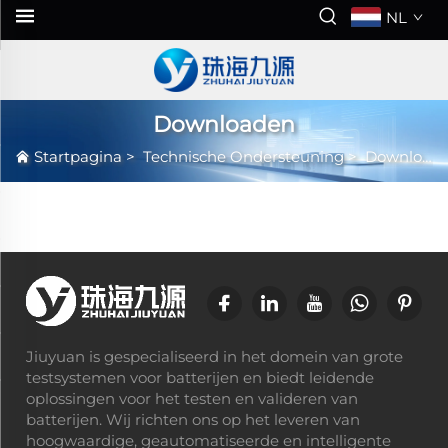
NL
Downloaden
Startpagina
>
Technische Ondersteuning
>
Downloaden
Jiuyuan is gespecialiseerd in het domein van grote
testsystemen voor batterijen en biedt leidende
oplossingen voor het testen en valideren van
batterijen. Wij richten ons op het leveren van
hoogwaardige, geautomatiseerde en intelligente