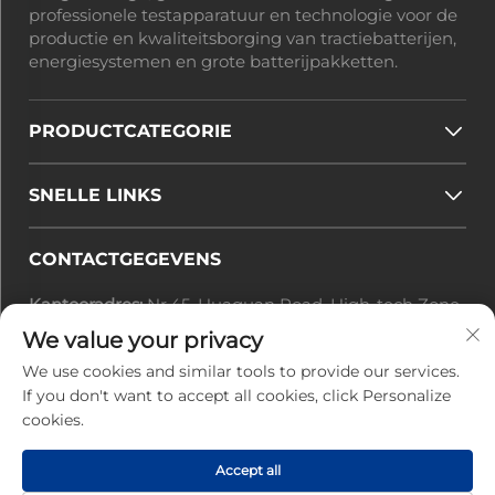
professionele testapparatuur en technologie voor de
productie en kwaliteitsborging van tractiebatterijen,
energiesystemen en grote batterijpakketten.
PRODUCTCATEGORIE
SNELLE LINKS
CONTACTGEGEVENS
Kantooradres:
Nr.45, Huaguan Road, High-tech Zone,
Zhuhai Stad, Guangdong Provincie, China
We value your privacy
E-mail:
[email protected]
We use cookies and similar tools to provide our services.
Tel.:
+86-0756-3616108
If you don't want to accept all cookies, click Personalize
cookies.
Auteursrecht © 2025 bij Zhuhai Jiuyuan Power
Accept all