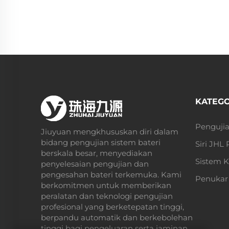
KATEG
Pengujia
Jiuyuan mengkhususkan diri dalam
bidang pengujian sistem bateri
Siri JHL
berskala besar, menyediakan
Sistem K
penyelesaian pengujian dan
pengesahan bateri terkemuka. Kami
Penukar 
berkomitmen untuk memberikan
peralatan dan teknologi pengujian
profesional yang berketepatan tinggi,
berpandu automatik dan berkebolehan
tinggi bagi pengeluaran serta jaminan