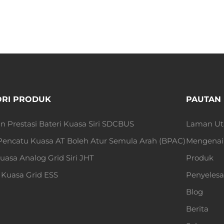
ORI PRODUK
PAUTAN
n Prestasi Bateri Kuasa Siri SDCBUS
Laman U
 Pencatu Kuasa AT Boleh Atur Semula Arah (BPAC)
Mengenai
uasa Analog Grid Siri JHT
Produk
Kuasa Grid ESS
Penyelesa
Blog
Berita