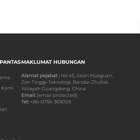
 PANTAS
MAKLUMAT HUBUNGAN
Alamat pejabat :
No.45, Jalan Huaguan,
tama
Zon Tinggi-Teknologi, Bandar Zhuhai,
 Kami
Wilayah Guangdong, China
Email:
[email protected]
Tel:
+86-0756-3616108
ian