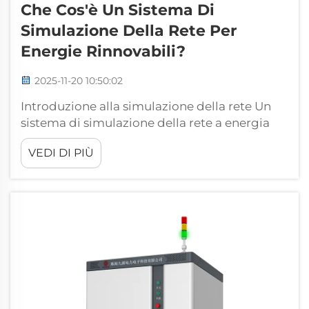
Che Cos'è Un Sistema Di
Simulazione Della Rete Per
Energie Rinnovabili?
2025-11-20 10:50:02
Introduzione alla simulazione della rete Un
sistema di simulazione della rete a energia
rinnovabile è un'apparecchiatura avanzata
VEDI DI PIÙ
progettata per riprodurre le condizioni di
una rete elettrica. La sua funzione principale
è testare il comportamento di dispositivi
legati all'energia, come sistemi di accumulo
energetico...