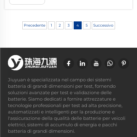
prestazioni. Per i produttori e i dipartimenti
di ricerca e sviluppo che lavorano con moduli
e pacchi batteria, ciò richiede un...
Precedente
1
2
3
4
5
Successivo
Jiuyuan è specializzata nel campo dei sistemi
batteria di grandi dimensioni per test, fornendo
soluzioni avanzate per test e validazione delle
batterie. Siamo dedicati a fornire attrezzature e
tecnologie professionali per test ad alta precisione,
automatizzati e intelligenti per la produzione e
l'assicurazione della qualità delle batterie per veicoli
elettrici, sistemi di accumulo di energia e pacchi
batteria di grandi dimensioni.