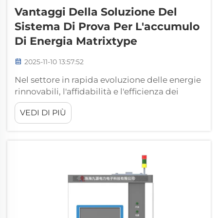
Vantaggi Della Soluzione Del
Sistema Di Prova Per L'accumulo
Di Energia Matrixtype
2025-11-10 13:57:52
Nel settore in rapida evoluzione delle energie
rinnovabili, l'affidabilità e l'efficienza dei
sistemi di accumulo energetico (ESS) sono
VEDI DI PIÙ
diventate fondamentali per bilanciare
domanda e offerta. La Soluzione del Sistema
di Test per l'Accumulo di Energia Matrixtype
risponde a questa esigenza offrendo c...