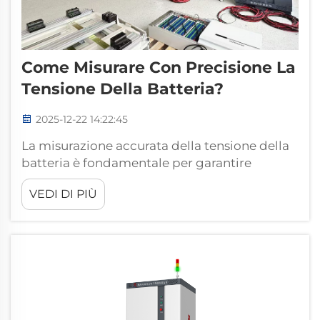
Come Misurare Con Precisione La
Tensione Della Batteria?
2025-12-22 14:22:45
La misurazione accurata della tensione della
batteria è fondamentale per garantire
l'affidabilità e le prestazioni dei dispositivi
VEDI DI PIÙ
alimentati a batteria. Che si tratti di
elettronica di consumo, sistemi
automobilistici o accumuli di energia
rinnovabile, sapere come misurare con
precisione la tensione della batteria...