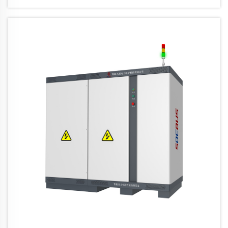
fondamentale. Garantire che le batterie
funzionino in modo efficiente, sicuro e
duraturo è cruciale sia per i produttori...