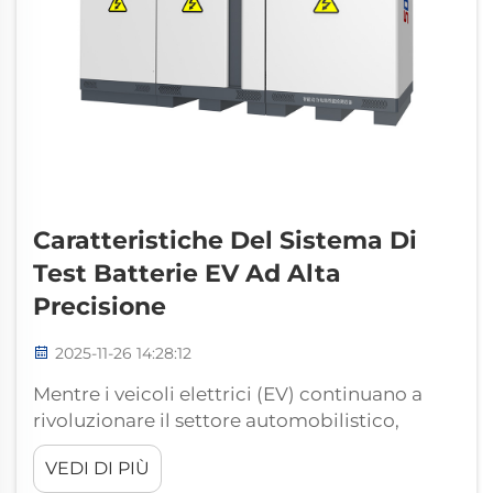
Caratteristiche Del Sistema Di
Test Batterie EV Ad Alta
Precisione
2025-11-26 14:28:12
Mentre i veicoli elettrici (EV) continuano a
rivoluzionare il settore automobilistico,
l'importanza dei test e dell'ottimizzazione
VEDI DI PIÙ
delle batterie per EV è diventata