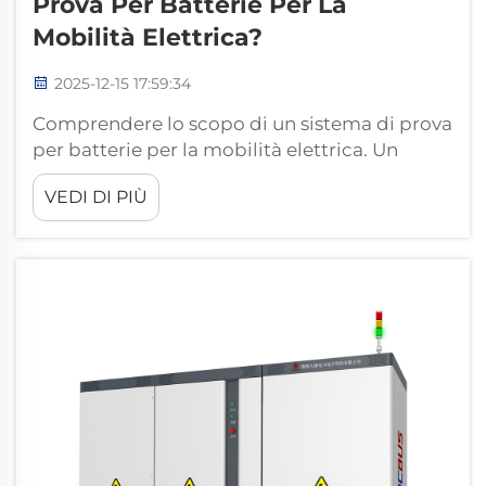
Prova Per Batterie Per La
Mobilità Elettrica?
2025-12-15 17:59:34
Comprendere lo scopo di un sistema di prova
per batterie per la mobilità elettrica. Un
sistema di prova per batterie per la mobilità
VEDI DI PIÙ
elettrica è una piattaforma specializzata
progettata per valutare le prestazioni degli
accumulatori e dei moduli per veicoli
elettrici. A differenza delle alimentatori o
delle apparecchiature utilizzate per...