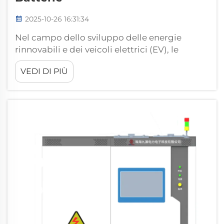
2025-10-26 16:31:34
Nel campo dello sviluppo delle energie
rinnovabili e dei veicoli elettrici (EV), le
prestazioni della batteria determinano
VEDI DI PIÙ
direttamente l'affidabilità e la sicurezza dei
prodotti finali. Per valutare con precisione
indicatori chiave come capacità, durata e
sicurezza, un carico DC programmabile ha...