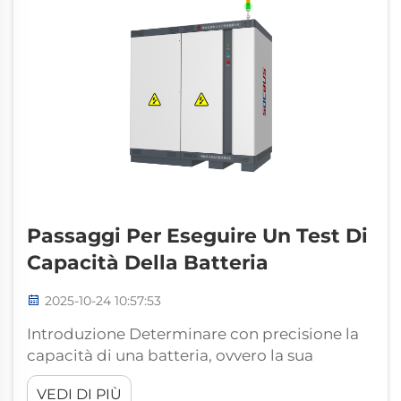
stimolo essenziale, th...
Passaggi Per Eseguire Un Test Di
Capacità Della Batteria
2025-10-24 10:57:53
Introduzione Determinare con precisione la
capacità di una batteria, ovvero la sua
capacità effettiva, è fondamentale per
VEDI DI PIÙ
valutarne lo stato di salute (SOH) e le