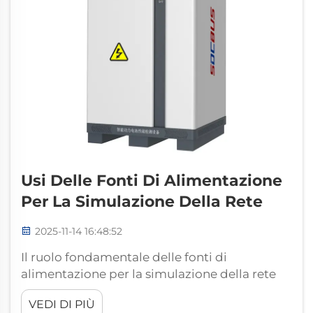
Usi Delle Fonti Di Alimentazione
Per La Simulazione Della Rete
2025-11-14 16:48:52
Il ruolo fondamentale delle fonti di
alimentazione per la simulazione della rete
nei test energetici moderni. Nell'attuale
VEDI DI PIÙ
scenario energetico in rapida evoluzione,