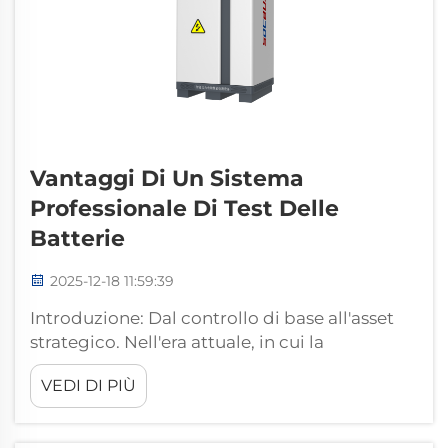
Vantaggi Di Un Sistema
Professionale Di Test Delle
Batterie
2025-12-18 11:59:39
Introduzione: Dal controllo di base all'asset
strategico. Nell'era attuale, in cui la
tecnologia delle batterie definisce la
VEDI DI PIÙ
competitività del prodotto, semplici verifiche
binarie di superamento/fallimento non sono
più sufficienti. Che si tratti di garantire