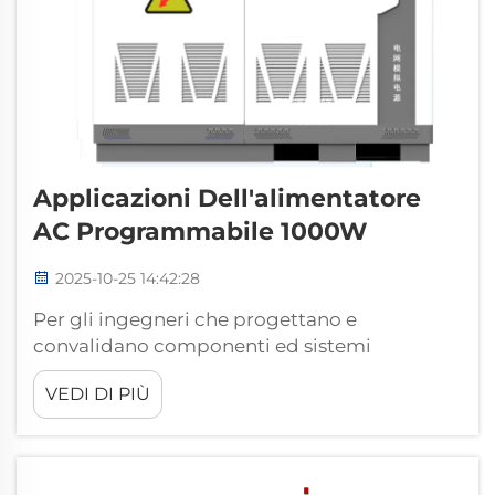
Applicazioni Dell'alimentatore
AC Programmabile 1000W
2025-10-25 14:42:28
Per gli ingegneri che progettano e
convalidano componenti ed sistemi
elettronici, i test di prestazione
VEDI DI PIÙ
rappresentano un elemento fondamentale
per garantire qualità e affidabilità. Mentre un
alimentatore programmabile CC da 1000W o
la sua controparte CA svolge il ruolo di