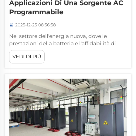
Applicazioni Di Una Sorgente AC
Programmabile
2025-12-25 08:56:58
Nel settore dell'energia nuova, dove le
prestazioni della batteria e l'affidabilità di
collegamento alla rete determinano
VEDI DI PIÙ
direttamente la fattibilità del prodotto, una
sorgente AC programmabile non è più
soltanto uno strumento generico di
simulazione dell'alimentazione, ma svolge un
ruolo fondamentale come dispositivo di
supporto per ...