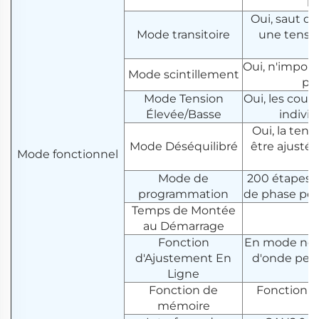
ha
Oui, saut de
Mode transitoire
une tensio
Oui, n'impor
Mode scintillement
pa
Mode Tension
Oui, les cou
Élevée/Basse
individ
Oui, la ten
Mode Déséquilibré
être ajusté
Mode fonctionnel
Mode de
200 étapes, 9
programmation
de phase peu
Temps de Montée
au Démarrage
Fonction
En mode norma
d'Ajustement En
d'onde peuv
Ligne
Fonction de
Fonction de
mémoire