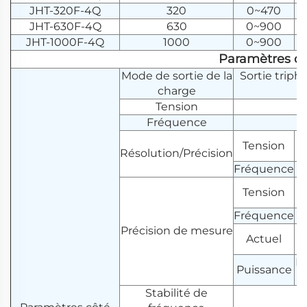
JHT-320F-4Q
320
0~470
JHT-630F-4Q
630
0~900
JHT-1000F-4Q
1000
0~900
Paramètres d
Mode de sortie de la
Sortie triph
charge
Tension
Fréquence
Tension
Résolution/Précision
Fréquence
Tension
Fréquence
Précision de mesure
Actuel
Ré
Puissance
Stabilité de