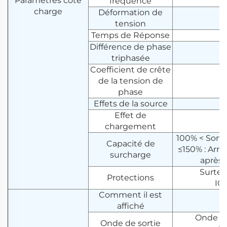
Paramètres côté
fréquence
charge
Déformation de
tension
Temps de Réponse
Différence de phase
triphasée
Coefficient de crête
de la tension de
phase
Effets de la source
Effet de
chargement
100% < Sorti
Capacité de
≤150% : Arrê
surcharge
après 
Surtens
Protections
IG
Comment il est
affiché
Onde si
Onde de sortie