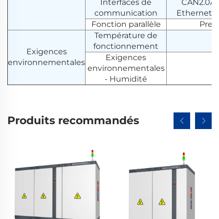
Interfaces de
CAN2.0A/B
communication
Ethernet (
Fonction parallèle
Prend
Température de
fonctionnement
Exigences
Exigences
environnementales
environnementales
- Humidité
Produits recommandés