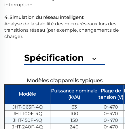
interruption.
4. Simulation du réseau intelligent
Analyse de la stabilité des micro-réseaux lors des
transitions réseau (par exemple, changements de
charge).
Spécification
Modèles d'appareils typiques
Puissance nominale
Plage de
F
Modèle
(kVA)
tension (V)
JHT-063F-4Q
63
0~470
JHT-100F-4Q
100
0~470
JHT-150F-4Q
150
0~470
JHT-240F-4Q
240
0~470