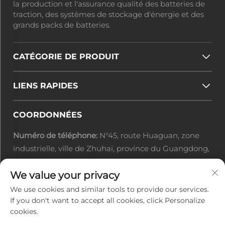
la production et l'assurance qualité des batteries de
traction, des systèmes de stockage d'énergie et des
grands packs de batteries.
CATÉGORIE DE PRODUIT
LIENS RAPIDES
COORDONNÉES
Numéro de téléphone:
N°45, route Huaguan, zone
industrielle, ville de Zhuhai, province du Guangdong,
Chine
We value your privacy
E-mail :
[email protected]
Tél. :
+86-0756-3616108
We use cookies and similar tools to provide our services.
If you don't want to accept all cookies, click Personalize
cookies.
Droits d'auteur © 2025 par Zhuhai Jiuyuan Power