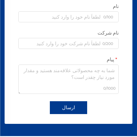
نام
0/100
نام شرکت
0/200
پیام
0/1000
ارسال