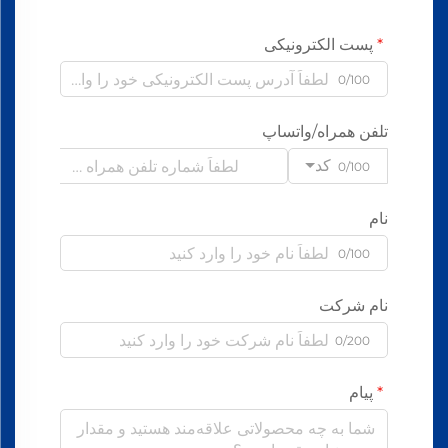
پست الکترونیکی
0/100
تلفن همراه/واتساپ
کد
0/100
نام
0/100
نام شرکت
0/200
پیام