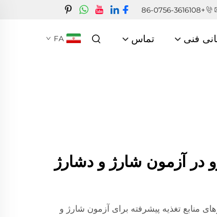
+86-0756-3616108
انی فنی
تماس
FA
 در آزمون شارژ و دشارژ
های منابع تغذیه پیشرفته برای آزمون شارژ و