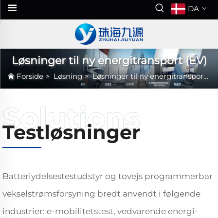
DA
Løsninger til ny energitransport (EV)
Forside
>
Løsning
>
Løsninger til ny energitransport (EV)
Testløsninger
Batteriydelsestestudstyr og tovejs programmerbar
vekselstrømsforsyning bredt anvendt i følgende
industrier: e-mobilitetstest, vedvarende energi-