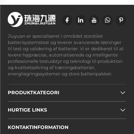
omfattende Li-ion-testløsning muliggjorde sikrere
design, strammere parametrisk kontrol, hurtigere
forskning og udvikling samt intelligent fremstilling –
hvilket øgede pålideligheden og skalaen.
Jiuyuan er specialiseret i området storstilet
batterisystemstest og leverer avancerede løsninger
til test og validering af batterier. Vi er dedikeret til at
levere højpræcise, automatiserede og intelligente
professionelle testudstyr og teknologi til produktion
og kvalitetssikring af træningsbatterier,
energilagringssystemer og store batteripakker.
PRODUKTKATEGORI
HURTIGE LINKS
KONTAKTINFORMATION