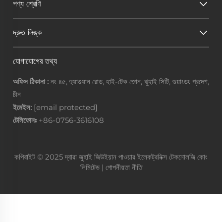
পণ্য শ্রেণি
দ্রুত লিঙ্ক
যোগাযোগের তথ্য
অফিস ঠিকানা :
নং ৪৫, হুয়াগুয়ান রোড, হাই-টেক জোন, ঝুহাই সিটি, গুয়াংডং প্রদেশ,
চীন
ইমেইল:
[email protected]
টেলিফোনঃ
+86-0756-3616108
কপিরাইট © 2025 দ্বারা জুহাই জিউইয়ান পাওয়ার ইলেকট্রনিক্স টেকনোলজি কোং
লিমিটেড |
গোপনীয়তা নীতি