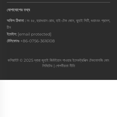
যোগাযোগের তথ্য
অফিস ঠিকানা :
নং ৪৫, হুয়াগুয়ান রোড, হাই-টেক জোন, ঝুহাই সিটি, গুয়াংডং প্রদেশ,
চীন
ইমেইল:
[email protected]
টেলিফোনঃ
+86-0756-3616108
কপিরাইট © 2025 দ্বারা জুহাই জিউইয়ান পাওয়ার ইলেকট্রনিক্স টেকনোলজি কোং
লিমিটেড |
গোপনীয়তা নীতি