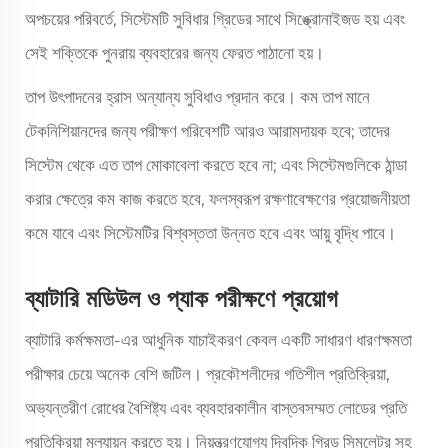
অপচয়ের পরিবর্তে, সিস্টেমটি সুবিধার গ্রিডের সাথে সিঙ্ক্রোনাইজড হয় এবং
সেই শক্তিকে পুনরায় ব্যবহারের জন্য ফেরত পাঠানো হয়।
তাপ উৎপাদনের হ্রাস অন্যান্য সুবিধাও প্রদান করে। কম তাপ মানে
টেকনিশিয়ানদের জন্য পরীক্ষণ পরিবেশটি আরও আরামদায়ক হবে; তাদের
সিস্টেম থেকে এত তাপ মোকাবেলা করতে হবে না; এবং সিস্টেমগুলিকে ঠান্ডা
করার ক্ষেত্রে কম কাজ করতে হবে, ফলস্বরূপ রক্ষণাবেক্ষণের প্রয়োজনীয়তা
কমে যাবে এবং সিস্টেমটির বিশ্বস্ততা উন্নত হবে এবং আয়ু বৃদ্ধি পাবে।
ব্যাটারি মডিউল ও প্যাক পরীক্ষণে প্রয়োগ
ব্যাটারি কর্মক্ষমতা-এর আধুনিক যাচাইকরণ কেবল একটি সাধারণ ধারণক্ষমতা
পরীক্ষার চেয়ে অনেক বেশি জটিল। প্রকৌশলীদের গতিশীল প্রতিক্রিয়া,
অভ্যন্তরীণ রোধের বৈশিষ্ট্য এবং ব্যবহারকালীন বাস্তবসম্মত লোডের প্রতি
প্রতিক্রিয়া মূল্যায়ন করতে হয়। নিয়ন্ত্রণযোগ্য দ্বিদিক গ্রিড সিমুলেটর সহ