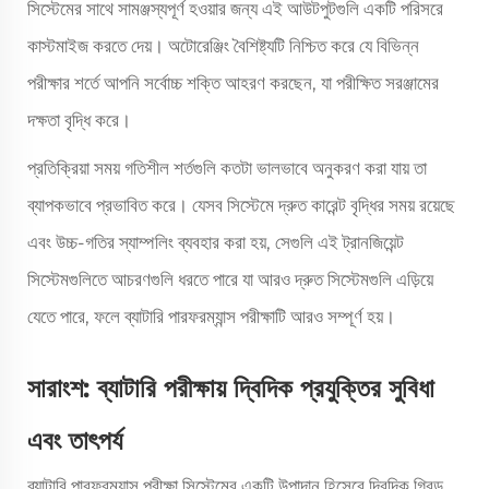
সিস্টেমের সাথে সামঞ্জস্যপূর্ণ হওয়ার জন্য এই আউটপুটগুলি একটি পরিসরে
কাস্টমাইজ করতে দেয়। অটোরেঞ্জিং বৈশিষ্ট্যটি নিশ্চিত করে যে বিভিন্ন
পরীক্ষার শর্তে আপনি সর্বোচ্চ শক্তি আহরণ করছেন, যা পরীক্ষিত সরঞ্জামের
দক্ষতা বৃদ্ধি করে।
প্রতিক্রিয়া সময় গতিশীল শর্তগুলি কতটা ভালভাবে অনুকরণ করা যায় তা
ব্যাপকভাবে প্রভাবিত করে। যেসব সিস্টেমে দ্রুত কারেন্ট বৃদ্ধির সময় রয়েছে
এবং উচ্চ-গতির স্যাম্পলিং ব্যবহার করা হয়, সেগুলি এই ট্রানজিয়েন্ট
সিস্টেমগুলিতে আচরণগুলি ধরতে পারে যা আরও দ্রুত সিস্টেমগুলি এড়িয়ে
যেতে পারে, ফলে ব্যাটারি পারফরম্যান্স পরীক্ষাটি আরও সম্পূর্ণ হয়।
সারাংশ: ব্যাটারি পরীক্ষায় দ্বিদিক প্রযুক্তির সুবিধা
এবং তাৎপর্য
ব্যাটারি পারফরম্যান্স পরীক্ষা সিস্টেমের একটি উপাদান হিসেবে দ্বিদিক গ্রিড