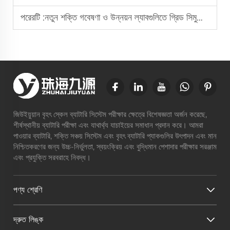
পরেরটি :
নতুন শক্তি গবেষণা ও উন্নয়ন ল্যাবগুলিতে গ্রিড সিমুলেশন পাওয়ার সোর্স নির্বাচনের সময় কী কী বিষয়ের প্রতি লক্ষ্য রাখা উচিত?
জিউইয়ুয়ান বৃহৎ স্কেল ব্যাটারি সিস্টেম পরীক্ষার ক্ষেত্রে বিশেষজ্ঞতা অর্জন করেছে,
শীর্ষস্থানীয় ব্যাটারি পরীক্ষা এবং যাথার্থ্য যাচাইয়ের সমাধান প্রদান করে। আমরা
পাওয়ার ব্যাটারি, শক্তি সঞ্চয় সিস্টেম এবং বৃহৎ ব্যাটারি প্যাকগুলির উৎপাদন এবং মান
নিশ্চিতকরণের জন্য উচ্চ-নির্ভুলতা, স্বয়ংক্রিয় এবং বুদ্ধিমান পেশাদার পরীক্ষার সরঞ্জাম
এবং প্রযুক্তি সরবরাহে নিবদ্ধ।
পণ্য শ্রেণি
দ্রুত লিঙ্ক