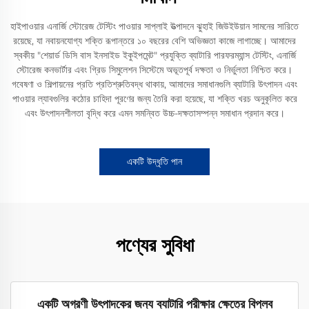
হাইপাওয়ার এনার্জি স্টোরেজ টেস্টিং পাওয়ার সাপ্লাই উত্পাদনে ঝুহাই জিউইউয়ান সামনের সারিতে
রয়েছে, যা নবায়নযোগ্য শক্তি রূপান্তরে ১০ বছরের বেশি অভিজ্ঞতা কাজে লাগাচ্ছে। আমাদের
স্বকীয় "শেয়ার্ড ডিসি বাস ইনসাইড ইকুইপমেন্ট" প্রযুক্তি ব্যাটারি পারফরম্যান্স টেস্টিং, এনার্জি
স্টোরেজ কনভার্টার এবং গ্রিড সিমুলেশন সিস্টেমে অভূতপূর্ব দক্ষতা ও নির্ভুলতা নিশ্চিত করে।
গবেষণা ও শিল্পায়নের প্রতি প্রতিশ্রুতিবদ্ধ থাকায়, আমাদের সমাধানগুলি ব্যাটারি উৎপাদন এবং
পাওয়ার ল্যাবগুলির কঠোর চাহিদা পূরণের জন্য তৈরি করা হয়েছে, যা শক্তি খরচ অনুকূলিত করে
এবং উৎপাদনশীলতা বৃদ্ধি করে এমন সমন্বিত উচ্চ-দক্ষতাসম্পন্ন সমাধান প্রদান করে।
একটি উদ্ধৃতি পান
পণ্যের সুবিধা
একটি অগ্রণী উৎপাদকের জন্য ব্যাটারি পরীক্ষার ক্ষেত্রে বিপ্লব