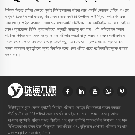
বিভিন্ন শিল্পের চাহিদা মেটাতে ঝুহাই জিউইউয়ানের হাইপাওয়ার এনার্জি স্টোরেজ টেস্টিং পাওয়ার
সাপ্লাই ডিজাইন করা হয়েছে, যার মধ্যে রয়েছে ব্যাটারি উৎপাদন, স্মার্ট গ্রিড অপারেশন এবং
নবায়নযোগ্য শক্তি গবেষণা। আমাদের সমাধানগুলি মডিউলার এবং কাস্টমাইজ করা যায়, তাই যে
কোনও ক্লায়েন্টের নির্দিষ্ট প্রয়োজনীয়তা অনুযায়ী সামঞ্জস্য করা যায়। এই অভিযোজন ক্ষমতা
আমাদের পণ্যগুলিকে যেসব সংস্থা তাদের পরীক্ষার ক্ষমতা বৃদ্ধি করতে চায় এবং অপারেশনাল
দক্ষতা বজায় রাখতে চায় তাদের জন্য আদর্শ পছন্দ করে তোলে। ব্যাপক সমাধান প্রদান করে,
আমরা আমাদের ক্লায়েন্টদের দ্রুত বিকশিত হচ্ছে এমন শক্তি খাতে প্রতিযোগিতামূলক থাকতে
সক্ষম করি।
জিউইয়ুয়ান বৃহৎ স্কেল ব্যাটারি সিস্টেম পরীক্ষার ক্ষেত্রে বিশেষজ্ঞতা অর্জন করেছে,
শীর্ষস্থানীয় ব্যাটারি পরীক্ষা এবং যাথার্থ্য যাচাইয়ের সমাধান প্রদান করে। আমরা
পাওয়ার ব্যাটারি, শক্তি সঞ্চয় সিস্টেম এবং বৃহৎ ব্যাটারি প্যাকগুলির উৎপাদন এবং মান
নিশ্চিতকরণের জন্য উচ্চ-নির্ভুলতা, স্বয়ংক্রিয় এবং বুদ্ধিমান পেশাদার পরীক্ষার সরঞ্জাম
এবং প্রযুক্তি সরবরাহে নিবদ্ধ।