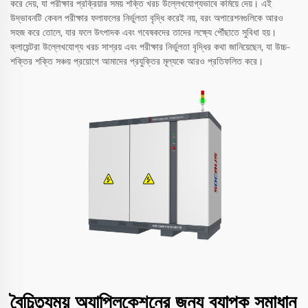
করে দেয়, যা পরীক্ষার প্রক্রিয়ার সময় শক্তি খরচ উল্লেখযোগ্যভাবে কমিয়ে দেয়। এই
উদ্ভাবনটি কেবল পরীক্ষার ফলাফলের নির্ভুলতা বৃদ্ধি করেই নয়, বরং অপারেশনগুলিকে আরও
সহজ করে তোলে, যার ফলে উৎপাদক এবং গবেষকদের তাদের লক্ষ্যে পৌঁছাতে সুবিধা হয়।
ক্লায়েন্টরা উল্লেখযোগ্য খরচ সাশ্রয় এবং পরীক্ষার নির্ভুলতা বৃদ্ধির কথা জানিয়েছেন, যা উচ্চ-
শক্তির শক্তি সঞ্চয় প্রয়োগে আমাদের প্রযুক্তির মূল্যকে আরও প্রতিফলিত করে।
বৈচিত্র্যময় অ্যাপ্লিকেশনের জন্য ব্যাপক সমাধান