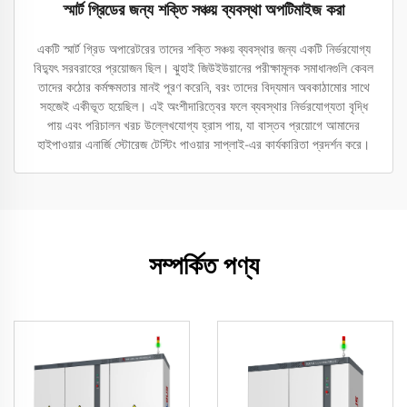
স্মার্ট গ্রিডের জন্য শক্তি সঞ্চয় ব্যবস্থা অপটিমাইজ করা
একটি স্মার্ট গ্রিড অপারেটরের তাদের শক্তি সঞ্চয় ব্যবস্থার জন্য একটি নির্ভরযোগ্য
বিদ্যুৎ সরবরাহের প্রয়োজন ছিল। ঝুহাই জিউইউয়ানের পরীক্ষামূলক সমাধানগুলি কেবল
তাদের কঠোর কর্মক্ষমতার মানই পূরণ করেনি, বরং তাদের বিদ্যমান অবকাঠামোর সাথে
সহজেই একীভূত হয়েছিল। এই অংশীদারিত্বের ফলে ব্যবস্থার নির্ভরযোগ্যতা বৃদ্ধি
পায় এবং পরিচালন খরচ উল্লেখযোগ্য হ্রাস পায়, যা বাস্তব প্রয়োগে আমাদের
হাইপাওয়ার এনার্জি স্টোরেজ টেস্টিং পাওয়ার সাপ্লাই-এর কার্যকারিতা প্রদর্শন করে।
সম্পর্কিত পণ্য