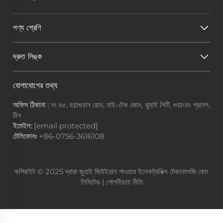
পণ্য শ্রেণি
দ্রুত লিঙ্ক
যোগাযোগের তথ্য
অফিস ঠিকানা :
নং ৪৫, হুয়াগুয়ান রোড, হাই-টেক জোন, ঝুহাই সিটি, গুয়াংডং প্রদেশ,
চীন
ইমেইল:
[email protected]
টেলিফোনঃ
+86-0756-3616108
কপিরাইট © 2025 দ্বারা জুহাই জিউইয়ান পাওয়ার ইলেকট্রনিক্স টেকনোলজি কোং
লিমিটেড |
গোপনীয়তা নীতি