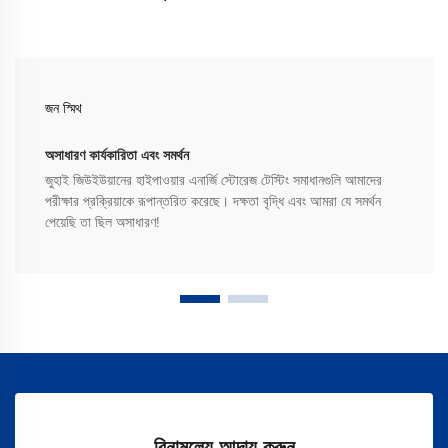
জন স্মিথ
অসাধারণ কার্যকারিতা এবং সমর্থন
জুহাই জিউইউয়ানের হাইপাওয়ার এনার্জি স্টোরেজ টেস্টিং সমাধানগুলি আমাদের
পরীক্ষার প্রক্রিয়াকে রূপান্তরিত করেছে। দক্ষতা বৃদ্ধি এবং আমরা যে সমর্থন
পেয়েছি তা ছিল অসাধারণ!
বিনামূল্যে আদায় করুন