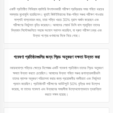
একটি প্রতিষ্ঠিত লিথিয়াম ব্যাটারি উৎপাদনকারী পরীক্ষণ প্রক্রিয়ার সময় শক্তি খরচের
সমস্যার মুখোমুখি হয়েছিলেন। ঝুহাই জিউইউয়ানের উচ্চ-শক্তি সঞ্চয় পরীক্ষণ পাওয়ার
সাপ্লাই বাস্তবায়ন করে, তারা শক্তি খরচে 30% হ্রাস অর্জন করেছেন এবং
পরীক্ষণের নির্ভুলতা বৃদ্ধি করেছেন। আমাদের শেয়ার্ড ডিসি বাস প্রযুক্তি তাদের
বিদ্যমান সিস্টেমগুলিতে সহজে সংযোগ স্থাপন করেছিল, যা দ্রুত পরীক্ষণ চক্র এবং
উন্নত পণ্যের গুণমানের দিকে নিয়ে গেছে।
গবেষণা প্রতিষ্ঠানগুলির জন্য গ্রিড অনুকরণ দক্ষতা উন্নত করা
নবায়নযোগ্য শক্তির ক্ষেত্রে বিশেষজ্ঞ একটি গবেষণা প্রতিষ্ঠান তাদের গ্রিড অনুকরণ
ক্ষমতা উন্নত করতে চেয়েছিল। আমাদের উন্নত শক্তি সঞ্চয় রূপান্তরকারীগুলি
তাদের ব্যাপক অনুকরণ পরিচালনা করার জন্য প্রয়োজনীয় নমনীয়তা এবং নির্ভুলতা
প্রদান করেছিল। প্রতিষ্ঠানটি পরীক্ষণের আউটপুটে 50% বৃদ্ধির কথা উল্লেখ
করেছে, যা তাদের গবেষণা এবং উন্নয়নের সময়সীমা উল্লেখযোগ্যভাবে ত্বরান্বিত
করতে সক্ষম হয়েছে।