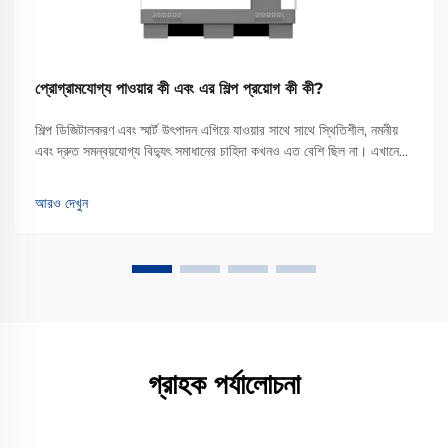
প্রোগ্রামযোগ্য পাওয়ার কী এবং এর শিল্প প্রয়োগ কী কী?
শিল্প ডিজিটালকরণ এবং স্মার্ট উৎপাদন এগিয়ে যাওয়ার সাথে সাথে স্থিতিশীল, নমনীয়
এবং দ্রুত সমন্বয়যোগ্য বিদ্যুৎ সমাধানের চাহিদা কখনও এত বেশি ছিল না। এখানেই
প্রোগ্রামেবল পাওয়ারের ভূমিকা আসে। কিন্তু প্রোগ্রামেবল পাওয়ার ঠিক কী, অ...
আরও দেখুন
গ্রাহক পর্যালোচনা