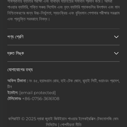
শীর্ষস্থানীয় ব্যাটারি পরীক্ষা এবং যাথার্থ্য যাচাইয়ের সমাধান প্রদান করে। আমরা
পাওয়ার ব্যাটারি, শক্তি সঞ্চয় সিস্টেম এবং বৃহৎ ব্যাটারি প্যাকগুলির উৎপাদন এবং মান
নিশ্চিতকরণের জন্য উচ্চ-নির্ভুলতা, স্বয়ংক্রিয় এবং বুদ্ধিমান পেশাদার পরীক্ষার সরঞ্জাম
এবং প্রযুক্তি সরবরাহে নিবদ্ধ।
পণ্য শ্রেণি
দ্রুত লিঙ্ক
যোগাযোগের তথ্য
অফিস ঠিকানা :
নং ৪৫, হুয়াগুয়ান রোড, হাই-টেক জোন, ঝুহাই সিটি, গুয়াংডং প্রদেশ,
চীন
ইমেইল:
[email protected]
টেলিফোনঃ
+86-0756-3616108
কপিরাইট © 2025 দ্বারা জুহাই জিউইয়ান পাওয়ার ইলেকট্রনিক্স টেকনোলজি কোং
লিমিটেড |
গোপনীয়তা নীতি