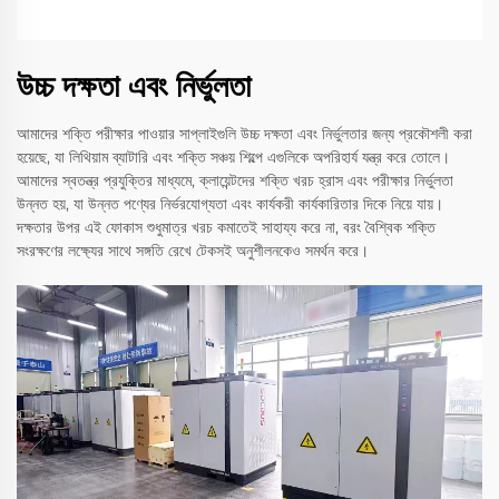
উচ্চ দক্ষতা এবং নির্ভুলতা
আমাদের শক্তি পরীক্ষার পাওয়ার সাপ্লাইগুলি উচ্চ দক্ষতা এবং নির্ভুলতার জন্য প্রকৌশলী করা
হয়েছে, যা লিথিয়াম ব্যাটারি এবং শক্তি সঞ্চয় শিল্পে এগুলিকে অপরিহার্য যন্ত্র করে তোলে।
আমাদের স্বতন্ত্র প্রযুক্তির মাধ্যমে, ক্লায়েন্টদের শক্তি খরচ হ্রাস এবং পরীক্ষার নির্ভুলতা
উন্নত হয়, যা উন্নত পণ্যের নির্ভরযোগ্যতা এবং কার্যকরী কার্যকারিতার দিকে নিয়ে যায়।
দক্ষতার উপর এই ফোকাস শুধুমাত্র খরচ কমাতেই সাহায্য করে না, বরং বৈশ্বিক শক্তি
সংরক্ষণের লক্ষ্যের সাথে সঙ্গতি রেখে টেকসই অনুশীলনকেও সমর্থন করে।