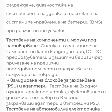
разреждане, диагностика на
състоянието на здраве и тестване на
системи за управление на батерии (BMS)
при реалистични условия.
Тестване на компоненти и модули под
натоварване
: Оценка на границите на
компоненти като кондензатори, DC-DC
преобразуватели и защитни вериги чрез
прилагане на прецизни
последователности на захранване и
симулации на повреди.
P
валидиране на блокове за захранване
(PSU) и адаптери
: Тестване на входно/
изходни характеристики, ефективност и
динамичен отговор на външни
захранващи адаптери и вътрешни PSU.
Тестване на автомобилна електроника
: