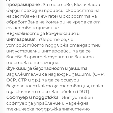
програмиране
: За тестове, включващи
бързи преходни процеси, скоростта на
нарастване (slew rate) и скоростта на
обработване на команди на уреда са от
съществено значение.
Възможности за комуникация и
интеграция
: Уверете се, че
устройството поддържа стандартни
индустриални интерфейси, за да се
вписва в архитектурата на вашата
тестова инсталиция.
Функции за безопасност и защита
:
Задължителни са надеждни защити (OVP,
OCP, OTP и др.), за да се осигури
безопасност както за тестващия, така
и за скъпият тестван обект (DUT).
Софтуер и поддръжка
: Интуитивен
софтуер за управление и надеждна
техническа поддръжка значително