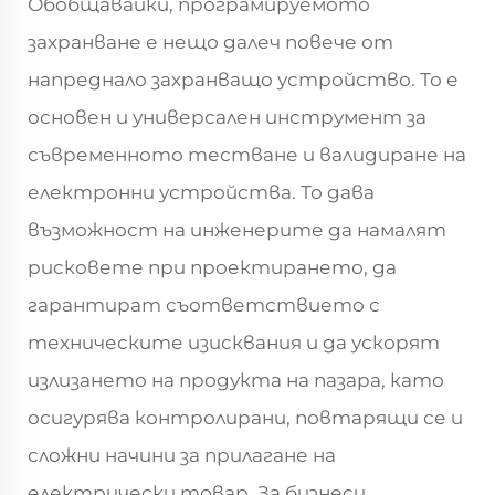
Обобщавайки, програмируемото
захранване е нещо далеч повече от
напреднало захранващо устройство. То е
основен и универсален инструмент за
съвременното тестване и валидиране на
електронни устройства. То дава
възможност на инженерите да намалят
рисковете при проектирането, да
гарантират съответствието с
техническите изисквания и да ускорят
излизането на продукта на пазара, като
осигурява контролирани, повтарящи се и
сложни начини за прилагане на
електрически товар. За бизнеси,