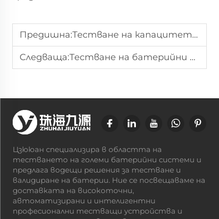
Предишна:
Тестване на капацитета на литиево-йонни батерии
Следваща:
Тестване на батерийни модули за електрически превозни средства
Цзююан специализира в областта на
тестването на големи батерийни системи и
предлага водещи решения за тестване и
валидиране на батерии. Ние се посвещаваме на
доставката на високоточни,
автоматизирани и интелигентни
професионални тестващи устройства и