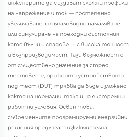
инженерите да създават сложни профили
на напрежение и ток — постепенно
увеличаване, стъпаловидно намаляване
или симулиране на преходни състояния
като вълни и спадове — с висока точност
и възпроизводимост. Тази възможност е
от съществено значение за стрес
тестовете, при които устройството
под тест (DUT) трябва да бъде изложено
както на нормални, така и на екстремни
работни условия. Освен това,
съвременните програмируеми енергийни
решения предлагат изключителна