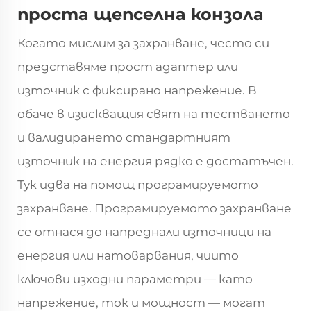
проста щепселна конзола
Когато мислим за захранване, често си
представяме прост адаптер или
източник с фиксирано напрежение. В
обаче в изискващия свят на тестването
и валидирането стандартният
източник на енергия рядко е достатъчен.
Тук идва на помощ програмируемото
захранване. Програмируемото захранване
се отнася до напреднали източници на
енергия или натоварвания, чиито
ключови изходни параметри — като
напрежение, ток и мощност — могат