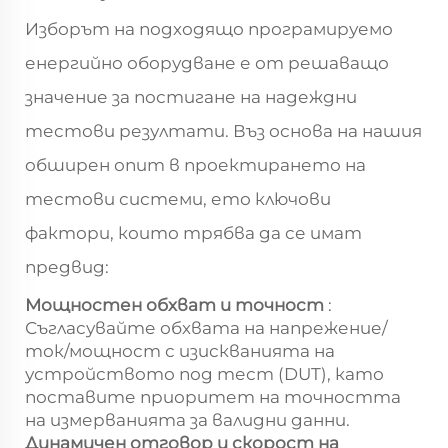
Изборът на подходящо програмируемо
енергийно оборудване е от решаващо
значение за постигане на надеждни
тестови резултати. Въз основа на нашия
обширен опит в проектирането на
тестови системи, ето ключови
фактори, които трябва да се имат
предвид:
Мощностен обхват и точност
:
Съгласувайте обхвата на напрежение/
ток/мощност с изискванията на
устройството под тест (DUT), като
поставите приоритет на точността
на измерванията за валидни данни.
Динамичен отговор и скорост на