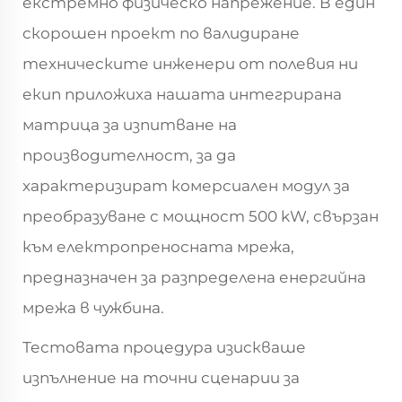
екстремно физическо напрежение. В един
скорошен проект по валидиране
техническите инженери от полевия ни
екип приложиха нашата интегрирана
матрица за изпитване на
производителност, за да
характеризират комерсиален модул за
преобразуване с мощност 500 kW, свързан
към електропреносната мрежа,
предназначен за разпределена енергийна
мрежа в чужбина.
Тестовата процедура изискваше
изпълнение на точни сценарии за