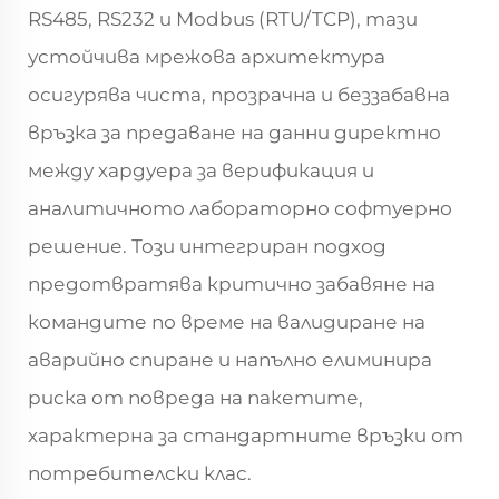
RS485, RS232 и Modbus (RTU/TCP), тази
устойчива мрежова архитектура
осигурява чиста, прозрачна и беззабавна
връзка за предаване на данни директно
между хардуера за верификация и
аналитичното лабораторно софтуерно
решение. Този интегриран подход
предотвратява критично забавяне на
командите по време на валидиране на
аварийно спиране и напълно елиминира
риска от повреда на пакетите,
характерна за стандартните връзки от
потребителски клас.