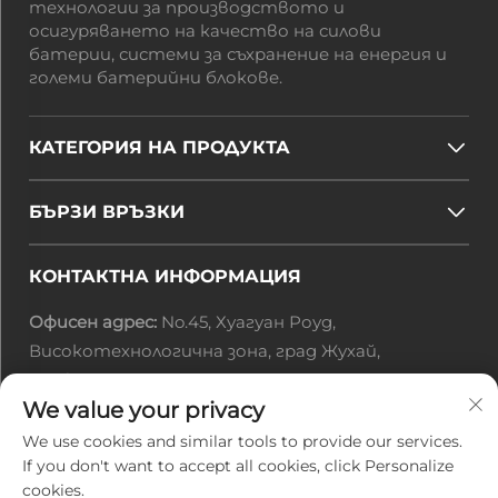
технологии за производството и
осигуряването на качество на силови
батерии, системи за съхранение на енергия и
големи батерийни блокове.
КАТЕГОРИЯ НА ПРОДУКТА
БЪРЗИ ВРЪЗКИ
КОНТАКТНА ИНФОРМАЦИЯ
Офисен адрес:
No.45, Хуагуан Роуд,
Високотехнологична зона, град Жухай,
провинция Гуандун, Китай
We value your privacy
Имейл:
[email protected]
Тел.:
+86-0756-3616108
We use cookies and similar tools to provide our services.
If you don't want to accept all cookies, click Personalize
cookies.