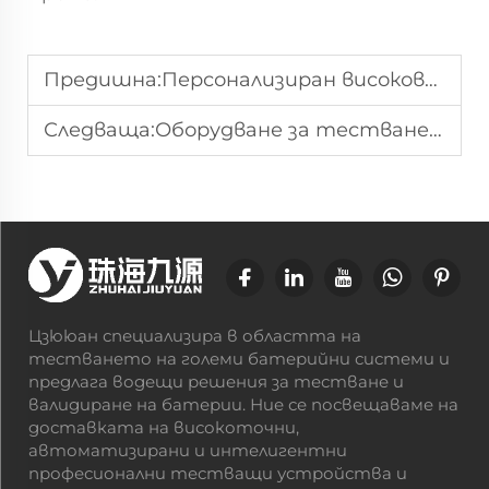
Предишна:
Персонализиран високоволтов източник на електрозахранване за изпитвания на системи за съхранение на енергия
Следваща:
Оборудване за тестване на ефективността на съхранение на енергия
Цзююан специализира в областта на
тестването на големи батерийни системи и
предлага водещи решения за тестване и
валидиране на батерии. Ние се посвещаваме на
доставката на високоточни,
автоматизирани и интелигентни
професионални тестващи устройства и