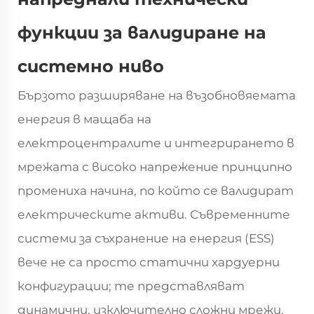
функции за валидиране на
системно ниво
Бързото разширяване на възобновяемата
енергия в мащаба на
електроцентралите и интегрирането в
мрежата с високо напрежение принципно
промениха начина, по който се валидират
електрическите активи. Съвременните
системи за съхранение на енергия (ESS)
вече не са просто статични хардуерни
конфигурации; те представляват
динамични, изключително сложни мрежи,