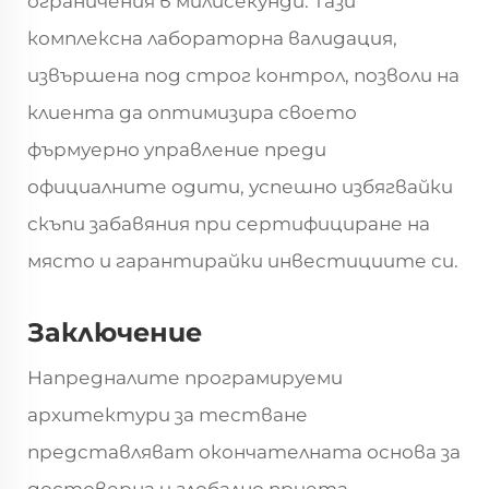
ограничения в милисекунди. Тази
комплексна лабораторна валидация,
извършена под строг контрол, позволи на
клиента да оптимизира своето
фърмуерно управление преди
официалните одити, успешно избягвайки
скъпи забавяния при сертифициране на
място и гарантирайки инвестициите си.
Заключение
Напредналите програмируеми
архитектури за тестване
представляват окончателната основа за
достоверна и глобално приета