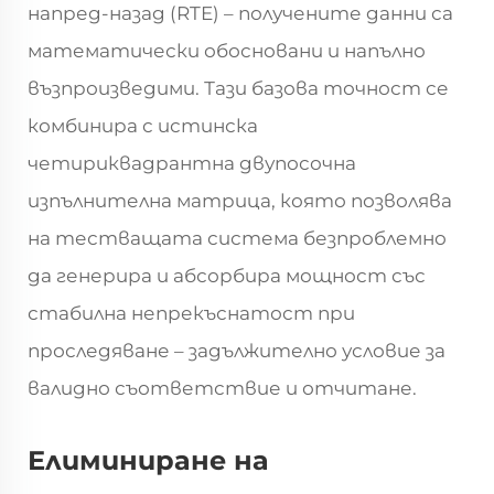
напред-назад (RTE) – получените данни са
математически обосновани и напълно
възпроизведими. Тази базова точност се
комбинира с истинска
четириквадрантна двупосочна
изпълнителна матрица, която позволява
на тестващата система безпроблемно
да генерира и абсорбира мощност със
стабилна непрекъснатост при
проследяване – задължително условие за
валидно съответствие и отчитане.
Елиминиране на