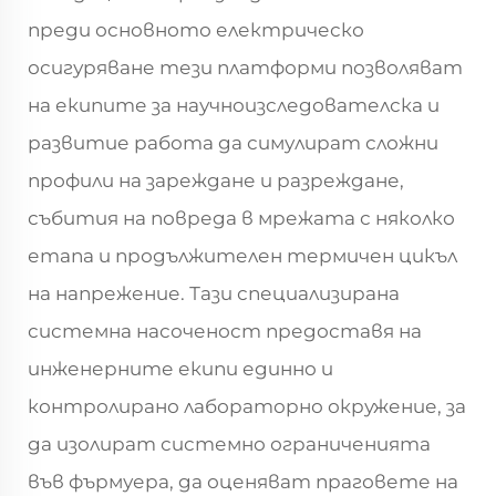
преди основното електрическо
осигуряване тези платформи позволяват
на екипите за научноизследователска и
развитие работа да симулират сложни
профили на зареждане и разреждане,
събития на повреда в мрежата с няколко
етапа и продължителен термичен цикъл
на напрежение. Тази специализирана
системна насоченост предоставя на
инженерните екипи единно и
контролирано лабораторно окружение, за
да изолират системно ограниченията
във фърмуера, да оценяват праговете на