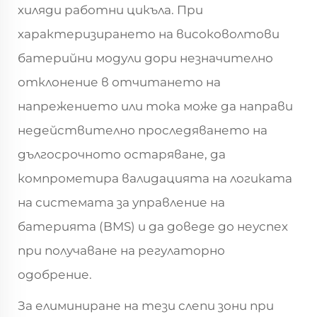
хиляди работни цикъла. При
характеризирането на високоволтови
батерийни модули дори незначително
отклонение в отчитането на
напрежението или тока може да направи
недействително проследяването на
дългосрочното остаряване, да
компрометира валидацията на логиката
на системата за управление на
батерията (BMS) и да доведе до неуспех
при получаване на регулаторно
одобрение.
За елиминиране на тези слепи зони при