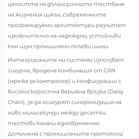
цялостта на дългосрочното тестване
на жизнения цикъл, съвременните
програмируеми архитектури разчитат
изключително на надеждни, устойчиви
към шум промишлени полеви шини.
Интегрираните ни системи използват
сигурна, вродена комбинация от CAN
(мрежа за контролер) и конфигурации с
високоскоростна верижна връзка (Daisy
Chain), за да осигурят синхронизация на
ниво милисекунди между десетки
тестови канали едновременно.
Допълнена с промишлените протоколи