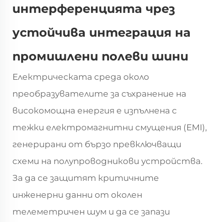
интерференцията чрез
устойчива интеграция на
промишлени полеви шини
Електрическата среда около
преобразувателите за съхранение на
високомощна енергия е изпълнена с
тежки електромагнитни смущения (EMI),
генерирани от бързо превключващи
схеми на полупроводникови устройства.
За да се защитят критичните
инженерни данни от околен
телеметричен шум и да се запази