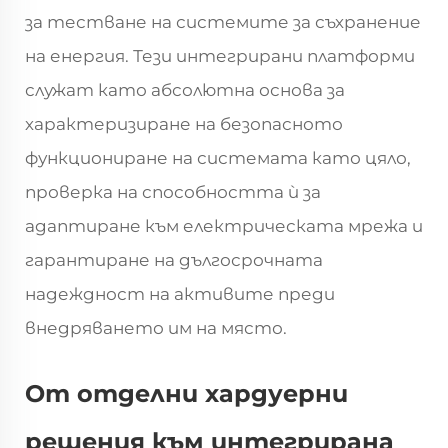
за тестване на системите за съхранение
на енергия. Тези интегрирани платформи
служат като абсолютна основа за
характеризиране на безопасното
функциониране на системата като цяло,
проверка на способността ѝ за
адаптиране към електрическата мрежа и
гарантиране на дългосрочната
надеждност на активите преди
внедряването им на място.
От отделни хардуерни
решения към интегрирана