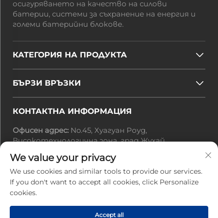
осигуряването на качество на силови
батерии, системи за съхранение на енергия и
големи батерийни блокове.
КАТЕГОРИЯ НА ПРОДУКТА
БЪРЗИ ВРЪЗКИ
КОНТАКТНА ИНФОРМАЦИЯ
Офисен адрес:
No.45, Хуагуан Роуд,
Високотехнологична зона, град Жухай,
провинция Гуандун, Китай
We value your privacy
Имейл:
[email protected]
Тел.:
+86-0756-3616108
We use cookies and similar tools to provide our services.
If you don't want to accept all cookies, click Personalize
cookies.
Всички права запазени © 2025 от Zhuhai Jiuyuan
Power Electronics Technology Co., Ltd. |
Политика
Accept all