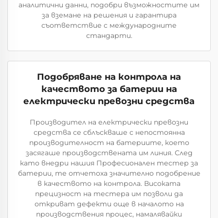
аналитични данни, подобри възможностите им
за вземане на решения и гарантира
съответствие с международните
стандарти.
Подобряване на контрола на
качеството за батерии на
електрически превозни средства
Производител на електрически превозни
средства се сблъскваше с непостоянна
производителност на батериите, което
засягаше производствената им линия. След
като внедри нашия Професионален тестер за
батерии, те отчетоха значително подобрение
в качеството на контрола. Високата
прецизност на тестера им позволи да
откриват дефекти още в началото на
производствения процес, намалявайки