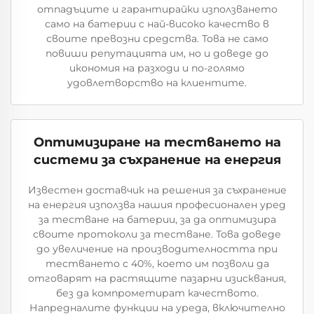
отпадъците и гарантирайки използването
само на батерии с най-високо качество в
своите превозни средства. Това не само
повиши репутацията им, но и доведе до
икономия на разходи и по-голямо
удовлетворство на клиентите.
Оптимизиране на тестването на
системи за съхранение на енергия
Известен доставчик на решения за съхранение
на енергия използва нашия професионален уред
за тестване на батерии, за да оптимизира
своите протоколи за тестване. Това доведе
до увеличение на производителността при
тестването с 40%, което им позволи да
отговарят на растящите пазарни изисквания,
без да компрометират качеството.
Напредналите функции на уреда, включително