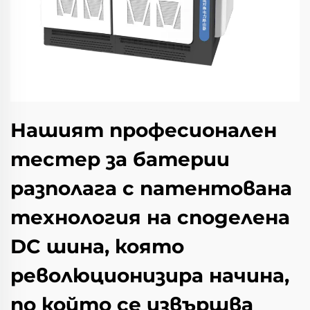
Нашият професионален
тестер за батерии
разполага с патентована
технология на споделена
DC шина, която
революционизира начина,
по който се извършва