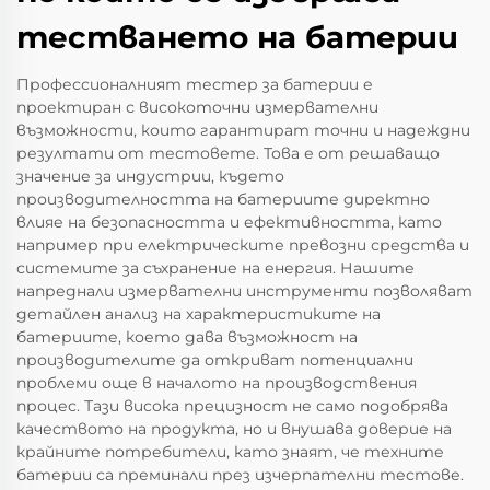
тестването на батерии
Профессионалният тестер за батерии е
проектиран с високоточни измервателни
възможности, които гарантират точни и надеждни
резултати от тестовете. Това е от решаващо
значение за индустрии, където
производителността на батериите директно
влияе на безопасността и ефективността, като
например при електрическите превозни средства и
системите за съхранение на енергия. Нашите
напреднали измервателни инструменти позволяват
детайлен анализ на характеристиките на
батериите, което дава възможност на
производителите да откриват потенциални
проблеми още в началото на производствения
процес. Тази висока прецизност не само подобрява
качеството на продукта, но и внушава доверие на
крайните потребители, като знаят, че техните
батерии са преминали през изчерпателни тестове.