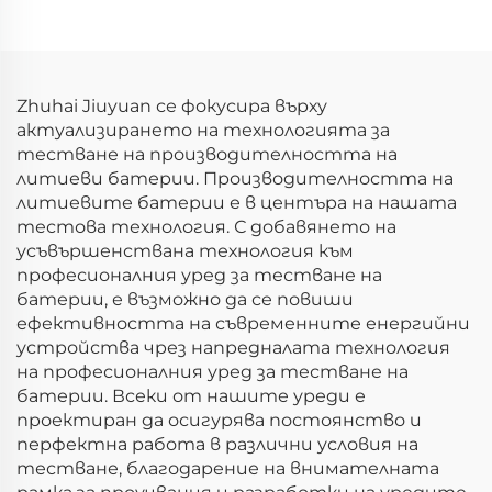
променлив ток
(BPAC)
Zhuhai Jiuyuan се фокусира върху
актуализирането на технологията за
тестване на производителността на
литиеви батерии. Производителността на
литиевите батерии е в центъра на нашата
тестова технология. С добавянето на
усъвършенствана технология към
професионалния уред за тестване на
батерии, е възможно да се повиши
ефективността на съвременните енергийни
устройства чрез напредналата технология
на професионалния уред за тестване на
батерии. Всеки от нашите уреди е
проектиран да осигурява постоянство и
перфектна работа в различни условия на
тестване, благодарение на внимателната