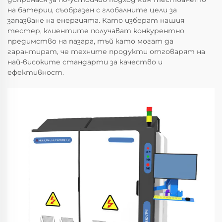
на батерии, съобразен с глобалните цели за
запазване на енергията. Като изберат нашия
тестер, клиентите получават конкурентно
предимство на пазара, тъй като могат да
гарантират, че техните продукти отговарят на
най-високите стандарти за качество и
ефективност.