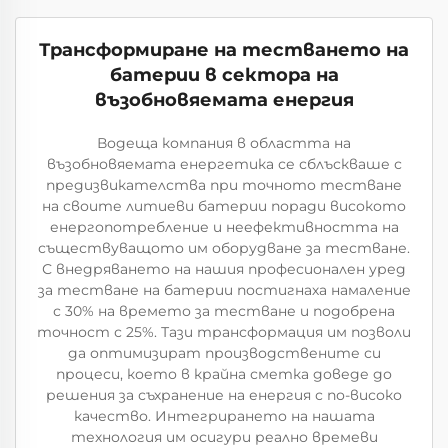
Трансформиране на тестването на
батерии в сектора на
възобновяемата енергия
Водеща компания в областта на
възобновяемата енергетика се сблъскваше с
предизвикателства при точното тестване
на своите литиеви батерии поради високото
енергопотребление и неефективността на
съществуващото им оборудване за тестване.
С внедряването на нашия професионален уред
за тестване на батерии постигнаха намаление
с 30% на времето за тестване и подобрена
точност с 25%. Тази трансформация им позволи
да оптимизират производствените си
процеси, което в крайна сметка доведе до
решения за съхранение на енергия с по-високо
качество. Интегрирането на нашата
технология им осигури реално времеви