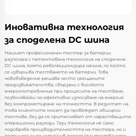
Иновативна технология
за споделена DC шина
Нашият професионален тестер за батерии
разполага с патентована технология на споделена
DC шина, която революционизира начина, по който
се извършва тестването на батерии. Това
нововъведение решава често срещаните
предизвикателства, свързани с високото
енергопотребление при процесите на тестване,
позволявайки по-ефективно използване на енергия
без компрометиране на точността. В резултат на
това клиентите могат да провеждат обширни
тестове, без да се притесняват от нарастващите
операционни разходи. Тази технология не само
подобрява производителността на тестера, но и
допринася за по-устойчив подход към тестването