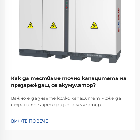
Как да тестваме точно капацитета на
презареждащ се акумулатор?
Важно е да знаете колко капацитет може да
съхрани презареждащ се акумулатор.
Различните презареждащи се акумулатори
съхраняват различни количества енергия,
ВИЖТЕ ПОВЕЧЕ
затова определянето на точното количество
енергия, което могат да предоставят за
захранване на устройство, е от съществено