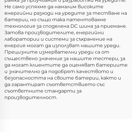
рамка за проучвания и разработки на уредите.
Не само успяхме да намалим високите
енергийни разходи на уредите за тестване на
батерии, но също така патентовахме
технология за споделена DC шина за приемане.
Затова производителите, енергийни
лаборатории и системи за съхранение на
енергия могат да използват нашите уреди.
Прецизните измервателни уреди са от
съществено значение за нашите тестери, за
да могат клиентите да оценяват батериите
и значително да подобрят качеството и
безопасността на своите батерии, както и
да гарантират съответствието със
съответните стандарти за
производителност.