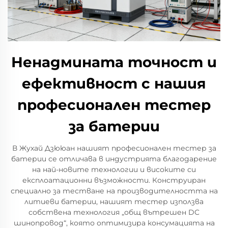
Ненадмината точност и
ефективност с нашия
професионален тестер
за батерии
В Жухай Дзююан нашият професионален тестер за
батерии се отличава в индустрията благодарение
на най-новите технологии и високите си
експлоатационни възможности. Конструиран
специално за тестване на производителността на
литиеви батерии, нашият тестер използва
собствена технология „общ вътрешен DC
шинопровод“, която оптимизира консумацията на