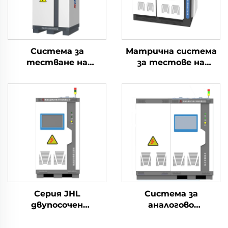
Система за
Матрична система
тестване на
за тестове на
електрическите
маршрутизиране на
характеристики на
енергийни
литиеви батерии
съхранения тип
(60V)
Back-to-Back (2×2.5
MW)
Серия JHL
Система за
двупосочен
аналогово
програмируем
захранване от
източник на
мрежата JHT серия