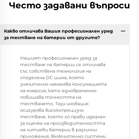
Често задавани въпроси
Какво отличава Вашия професионален уред
за тестване на батерии от другите?
Нашият професионален уред за
тестване на батерии се отличава
със собствена технология на
споделена DC шина, която
значително намалява консумацията
на енергия, като едновременно
повишава точността на
тестването. Тази иновация
осигурява високопрецизно
тестване, което го прави идеален
за оценка на производителността
на литиеви батерии в различни
приложения, включително системи