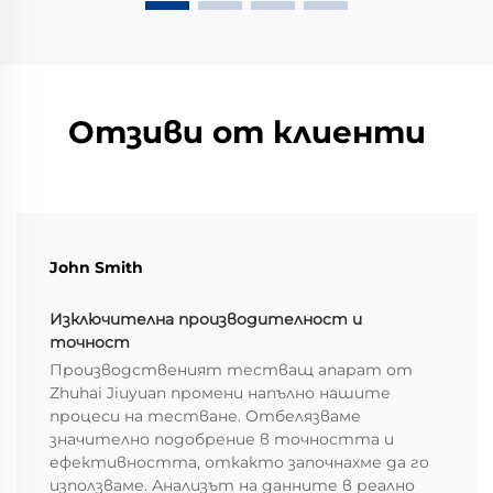
значение. Това също ви показва колко...
Отзиви от клиенти
John Smith
Изключителна производителност и
точност
Производственият тестващ апарат от
Zhuhai Jiuyuan промени напълно нашите
процеси на тестване. Отбелязваме
значително подобрение в точността и
ефективността, откакто започнахме да го
използваме. Анализът на данните в реално