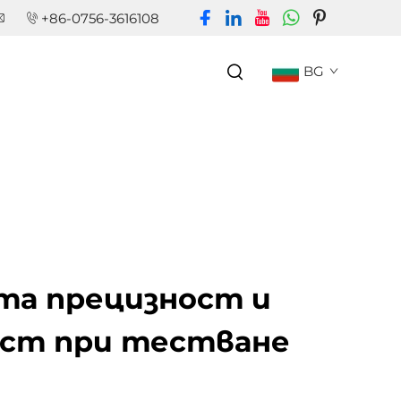
+86-0756-3616108
BG
та прецизност и
ст при тестване
и