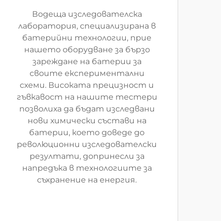
Водеща изследователска
лаборатория, специализирана в
батерийни технологии, прие
нашето оборудване за бързо
зареждане на батерии за
своите експериментални
схеми. Високата прецизност и
гъвкавост на нашите тестери
позволиха да бъдат изследвани
нови химически състави на
батерии, което доведе до
революционни изследователски
резултати, допринесли за
напредъка в технологиите за
съхранение на енергия.