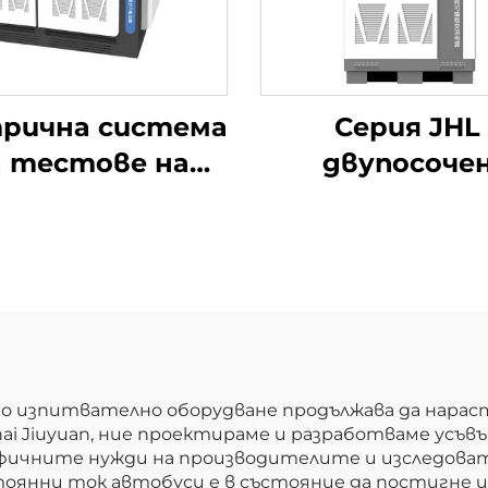
рична система
Серия JHL
а тестове на
двупосоче
ршрутизиране
програмиру
а енергийни
източник н
хранения тип
променлив т
k-to-Back (2×2.5
(BPAC)
MW)
 изпитвателно оборудване продължава да нараст
uhai Jiuyuan, ние проектираме и разработваме ус
цифичните нужди на производителите и изследо
тоянни ток автобуси е в състояние да постигне 