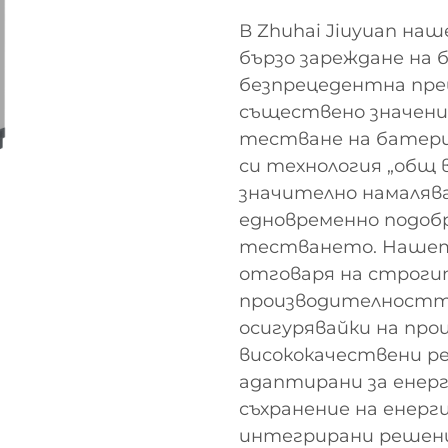
В Zhuhai Jiuyuan на
бързо зареждане на 
безпрецедентна пре
съществено значени
тестване на батери
си технология „общ
значително намалява
едновременно подоб
тестването. Нашето
отговаря на строги
производителностт
осигурявайки на пр
висококачествени ре
адаптирани за енер
съхранение на енер
интегрирани решени