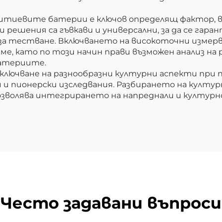
итиевите батерии е ключов определящ фактор, 
 решения са гъвкави и универсални, за да се гар
за тестване. Включването на високоточни измер
реме, като по този начин прави възможен анализ н
батериите.
лючване на разнообразни културни аспекти при
и пионерски изследвания. Разбирането на култур
озволява интегрирането на напреднали и културн
Често задавани въпроси