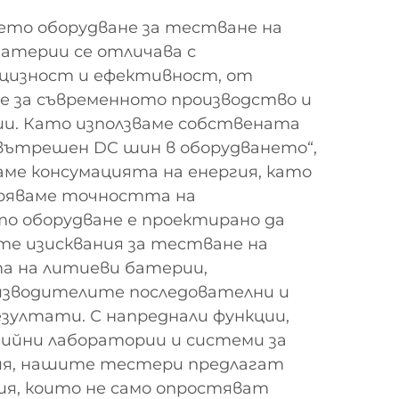
шето оборудване за тестване на
батерии се отличава с
цизност и ефективност, от
е за съвременното производство и
и. Като използваме собствената
 вътрешен DC шин в оборудването“,
ме консумацията на енергия, като
ряваме точността на
 оборудване е проектирано да
те изисквания за тестване на
а на литиеви батерии,
оизводителите последователни и
зултати. С напреднали функции,
гийни лаборатории и системи за
гия, нашите тестери предлагат
я, които не само опростяват