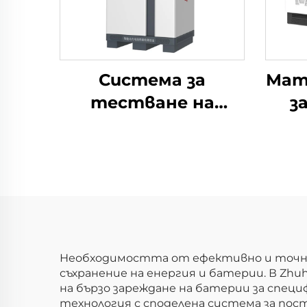
Система за
Мат
тестване на
з
електрическите
ма
характеристики
н
на литиеви
съ
батерии (60V)
Bac
Необходимостта от ефективно и точно
съхранение на енергия и батерии. В Zh
на бързо зареждане на батерии за спе
технология с споделена система за пос