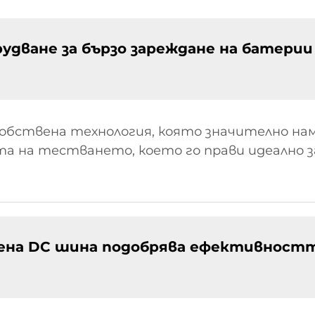
удване за бързо зареждане на батерии
обствена технология, която значително на
а на тестването, което го прави идеално 
лена DC шина подобрява ефективност