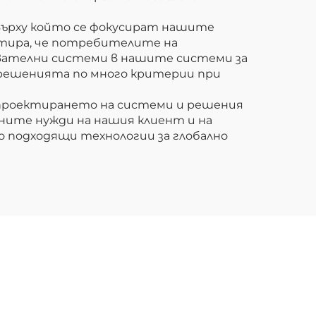
върху който се фокусират нашите
антира, че потребителите на
вателни системи в нашите системи за
а решенията по много критерии при
 проектирането на системи и решения
ните нужди на нашия клиент и на
о подходящи технологии за глобално