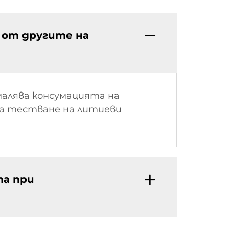
 от другите на
малява консумацията на
за тестване на литиеви
та при