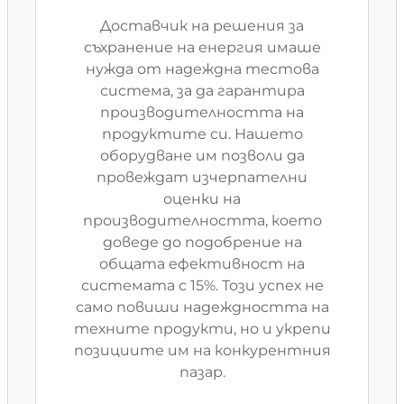
Доставчик на решения за
съхранение на енергия имаше
нужда от надеждна тестова
система, за да гарантира
производителността на
продуктите си. Нашето
оборудване им позволи да
провеждат изчерпателни
оценки на
производителността, което
доведе до подобрение на
общата ефективност на
системата с 15%. Този успех не
само повиши надеждността на
техните продукти, но и укрепи
позициите им на конкурентния
пазар.