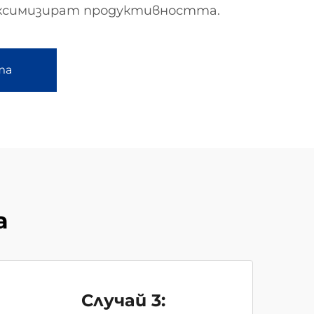
аксимизират продуктивността.
та
а
Случай 3: