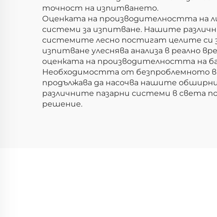
точност на изпитването.
Оценката на производителността на л
системи за изпитване. Нашите различни
системите лесно постигат целите си 
изпитване улеснява анализа в реално в
оценката на производителността на 
Необходимостта от безпроблемното вк
продължава да насочва нашите обширни 
различните пазарни системи в света п
решение.