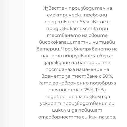
Известен производител на
електрически превозни
средства се сблъскваше с
предизвикателства при
тестването на своите
висококапацитетни литиеви
батерии. Чрез внедряването на
нашето оборудване за бързо
зареждане на батерии, те
постигнаха намаление на
времето за тестване с 30%,
като едновременно подобриха
точността с 25%. Това
подобрение им позволи да
ускорят производствения си
цикъл и да повишат
отговорността си към пазара.