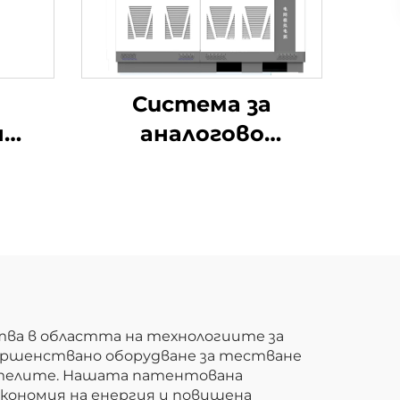
Система за
н
аналогово
ем
захранване от
а
мрежата JHT серия
ок
ва в областта на технологиите за
ъвършенствано оборудване за тестване
вателите. Нашата патентована
икономия на енергия и повишена