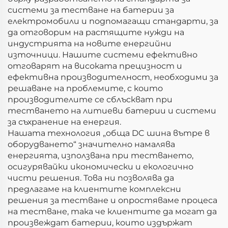
системи за тестване на батерии за
електромобили и подпомагащи стандарти, за
да отговорим на растящите нужди на
индустрията на новите енергийни
източници. Нашите системи ефективно
отговарят на високата прецизност и
ефективна производителност, необходими за
решаване на проблемите, с които
производителите се сблъскват при
тестването на литиеви батерии и системи
за съхранение на енергия.
Нашата технология „обща DC шина вътре в
оборудването“ значително намалява
енергията, използвана при тестването,
осигурявайки икономически и екологично
чисти решения. Това ни позволява да
предлагаме на клиентите комплексни
решения за тестване и опростяваме процеса
на тестване, така че клиентите да могат да
произвеждат батерии, които издържат