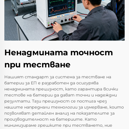
Ненадмината точност
при тестване
Нашият стандарт за система за тестване на
батерии за ЕП е разработен да осигурява
ненадмината прецизност, като гарантира всички
тестове на батерии да дават точни и надеждни
резултати. Тази прецизност се постига чрез
нашите напреднали технологии за измерване, които
позволяват детайлен анализ на показателите за
производителност на батериите. Като
минимизираме грешките при тестването, ние