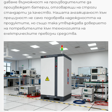
даваме възможност на производителите да
произвеждат батерии, отговарящи на строги
стандарти за качество. Нашата ангажираност към
прецизност не само подобрява надеждността на
продуктите, но също така утвърждава доверието
на потребителите към технологията на
електрическите превозни средства.