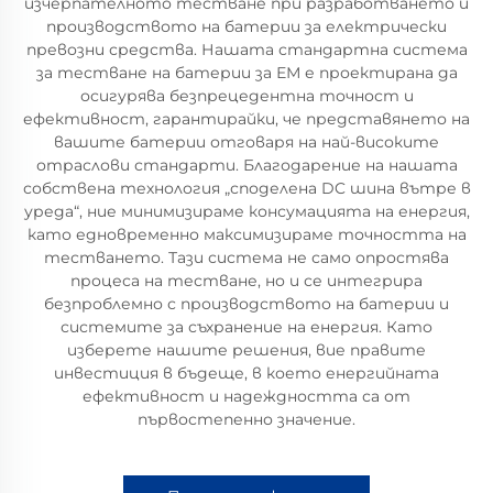
изчерпателното тестване при разработването и
производството на батерии за електрически
превозни средства. Нашата стандартна система
за тестване на батерии за ЕМ е проектирана да
осигурява безпрецедентна точност и
ефективност, гарантирайки, че представянето на
вашите батерии отговаря на най-високите
отраслови стандарти. Благодарение на нашата
собствена технология „споделена DC шина вътре в
уреда“, ние минимизираме консумацията на енергия,
като едновременно максимизираме точността на
тестването. Тази система не само опростява
процеса на тестване, но и се интегрира
безпроблемно с производството на батерии и
системите за съхранение на енергия. Като
изберете нашите решения, вие правите
инвестиция в бъдеще, в което енергийната
ефективност и надеждността са от
първостепенно значение.