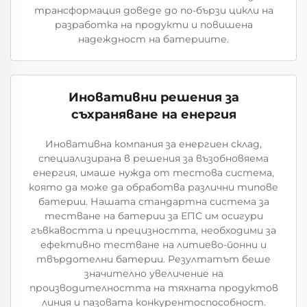
трансформация доведе до по-бързи цикли на
разработка на продукти и повишена
надеждност на батериите.
Иновативни решения за
съхраняване на енергия
Иновативна компания за енергиен склад,
специализирана в решения за възобновяема
енергия, имаше нужда от тестова система,
която да може да обработва различни типове
батерии. Нашата стандартна система за
тестване на батерии за ЕПС им осигури
гъвкавостта и прецизността, необходими за
ефективно тестване на литиево-йонни и
твърдотелни батерии. Резултатът беше
значително увеличение на
производителността на тяхната продуктов
линия и пазовата конкурентоспособност.