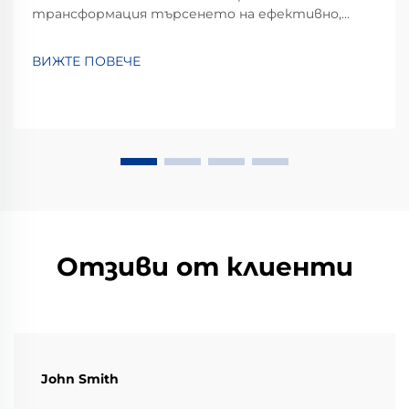
трансформация търсенето на ефективно,
гъвкаво и прецизно оборудване за тестване на
мощността бързо нараства – особено в
ВИЖТЕ ПОВЕЧЕ
области като новите енергийни източници и
електрическите превозни средства.
Програмируем двупосочен AC източник на
мощност...
Отзиви от клиенти
John Smith