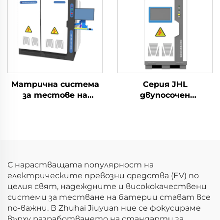
(60V)
Матрична система
Серия JHL
за тестове на
двупосочен
маршрутизиране на
програмируем
енергийни
източник на
съхранения тип
променлив ток
Back-to-Back (3×2.5
(BPAC)
MW)
С нарастващата популярност на
електрическите превозни средства (EV) по
целия свят, надеждните и висококачествени
системи за тестване на батерии стават все
по-важни. В Zhuhai Jiuyuan ние се фокусираме
върху разработването на стандарти за