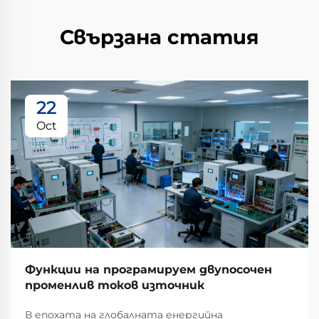
Свързана статия
22
Oct
Функции на програмируем двупосочен
променлив токов източник
В епохата на глобалната енергийна