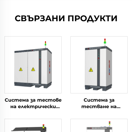
СВЪРЗАНИ ПРОДУКТИ
Система за тестове
Система за
на електрически
тестване на
параметри на
електрическите
литиеви батерии
характеристики на
(750V)
литиеви батерии