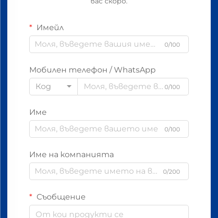
вас скоро.
Имейл
0/100
Мобилен телефон / WhatsApp
Код
0/100
Име
0/100
Име на компанията
0/200
Съобщение