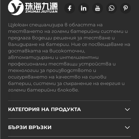
Цзююан специализира в областта на
тестването на големи батерийни системи и
предлага водещи решения за тестване и
валидиране на батерии. Ние се посвещаваме на
доставката на високоточни,
автоматизирани и интелигентни
професионални тестващи устройства и
технологии за производството и
осигуряването на качество на силови
батерии, системи за съхранение на енергия и
големи батерийни блокове.
КАТЕГОРИЯ НА ПРОДУКТА
БЪРЗИ ВРЪЗКИ