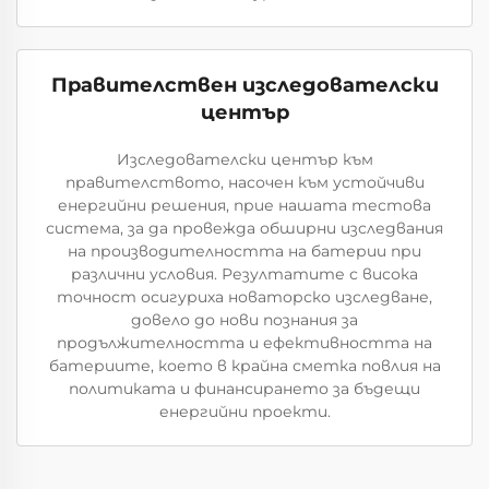
Правителствен изследователски
център
Изследователски център към
правителството, насочен към устойчиви
енергийни решения, прие нашата тестова
система, за да провежда обширни изследвания
на производителността на батерии при
различни условия. Резултатите с висока
точност осигуриха новаторско изследване,
довело до нови познания за
продължителността и ефективността на
батериите, което в крайна сметка повлия на
политиката и финансирането за бъдещи
енергийни проекти.