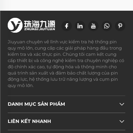
Jiuyuan chuyên về lĩnh vực kiểm tra hệ thống pin
quy mô lớn, cung cấp các giải pháp hàng đầu trong
kiểm tra và xác thực pin. Chúng tôi cam kết cung
cấp thiết bị và công nghệ kiểm tra chuyên nghiệp có
độ chính xác cao, tự động hóa và thông minh cho
quá trình sản xuất và đảm bảo chất lượng của pin
động lực, hệ thống lưu trữ năng lượng và cụm pin
quy mô lớn.
DANH MỤC SẢN PHẨM
LIÊN KẾT NHANH