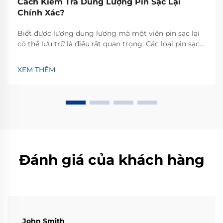
Cách Kiểm Tra Dung Lượng Pin Sạc Lại
Chính Xác?
Biết được lượng dung lượng mà một viên pin sạc lại
có thể lưu trữ là điều rất quan trọng. Các loại pin sạc
lại khác nhau sẽ lưu trữ lượng năng lượng khác nhau,
do đó việc xác định chính xác lượng điện năng mà
XEM THÊM
chúng có thể cung cấp để vận hành thiết bị là yếu tố
then chốt. Nó cũng cho bạn biết...
Đánh giá của khách hàng
John Smith