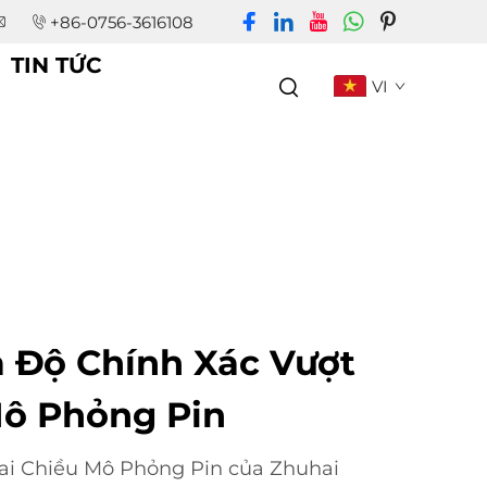
+86-0756-3616108
TIN TỨC
VI
à Độ Chính Xác Vượt
Mô Phỏng Pin
i Chiều Mô Phỏng Pin của Zhuhai