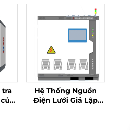
 tra
Hệ Thống Nguồn
 của
Điện Lưới Giả Lập
00V)
Dòng JHT