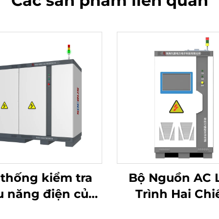
Các sản phẩm liên quan
thống kiểm tra
Bộ Nguồn AC 
u năng điện của
Trình Hai Chi
 Lithium (1500V)
Dòng JHL (BP