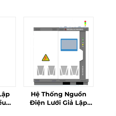
Lập
Hệ Thống Nguồn
ều
Điện Lưới Giả Lập
AC)
Dòng JHT