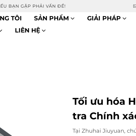
NẾU BẠN GẶP PHẢI VẤN ĐỀ!
NG TÔI
SẢN PHẨM
GIẢI PHÁP
LIÊN HỆ
Tối ưu hóa H
tra Chính xá
Tại Zhuhai Jiuyuan, ch