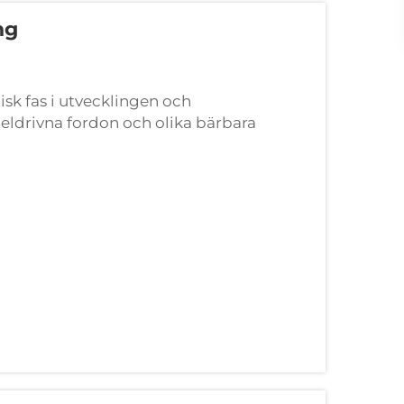
ng
isk fas i utvecklingen och
 eldrivna fordon och olika bärbara
ten, tillförlitligheten och prestandan hos