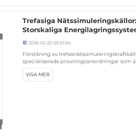
Trefasiga Nätssimuleringskällor
Storskaliga Energilagringssyst
2026-02-22 09:32:04
Förståning av trefasnätssimuleringskraftkäll
specialiserade provningsanordningar som är
elnätsrelaterade elektriska förhållanden i ett
VISA MER
för att tillföra re...