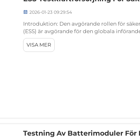
2026-01-23 09:29:54
Introduktion: Den avgörande rollen för säke
(ESS) är avgörande för den globala införande
nätstabilitet samt integrering av sol- och vi
VISA MER
såsom termisk genomgång eller kortslutning
Testning Av Batterimoduler För 