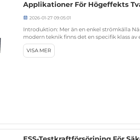
Applikationer För Högeffekts Tv
2026-01-27 09:05:01
Introduktion: Mer än en enkel strömkälla Nä
modern teknik finns det en specifik klass av
mångsidighet och sofistikering: högeffekts tv
VISA MER
från traditionella kraftförsörjningar...
ESS-Testkraftförsörjning För Sä