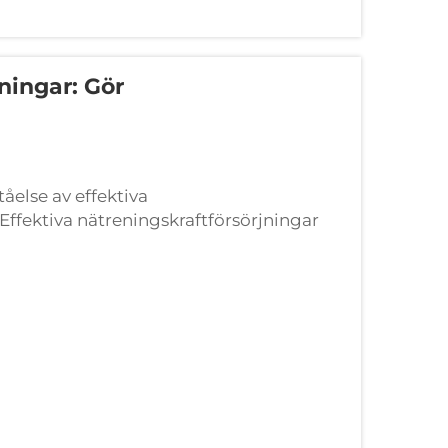
ningar: Gör
tåelse av effektiva
 Effektiva nätreningskraftförsörjningar
v elkvaliteten och minskning av ene...