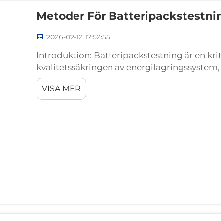
Metoder För Batteripackstestni
2026-02-12 17:52:55
Introduktion: Batteripackstestning är en krit
kvalitetssäkringen av energilagringssystem,
elektroniska enheter. Att säkerställa säkerhe
VISA MER
batteripack ...