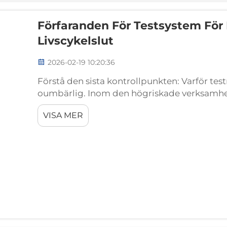
Förfaranden För Testsystem För
Livscykelslut
2026-02-19 10:20:36
Förstå den sista kontrollpunkten: Varför testn
oumbärlig. Inom den högriskade verksamhe
stationära energilagringsystem utgör batter
VISA MER
komponent. Dess prestanda, säkerhet och...