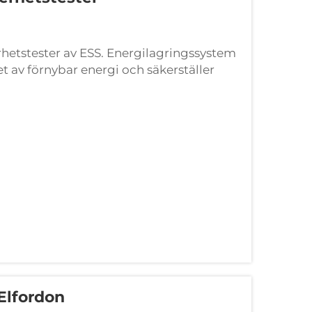
rhetstester av ESS. Energilagringssystem
t av förnybar energi och säkerställer
ndkraft. Dock finns det säkerhetsrisker,
...
Elfordon