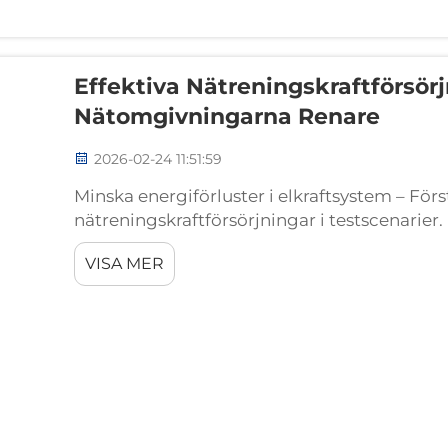
Effektiva Nätreningskraftförsörj
Nätomgivningarna Renare
2026-02-24 11:51:59
Minska energiförluster i elkraftsystem – Förs
nätreningskraftförsörjningar i testscenarier.
diskuteras ofta i samband med förbättring a
VISA MER