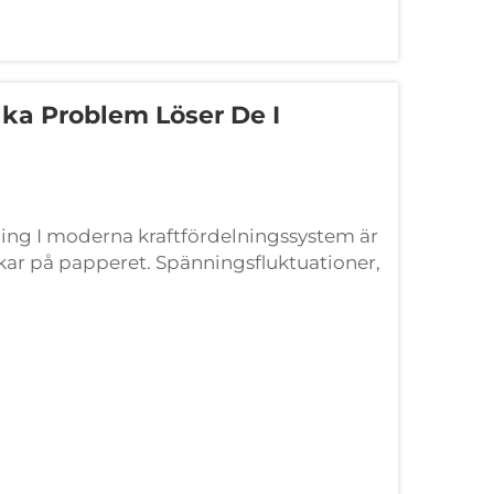
lka Problem Löser De I
ning I moderna kraftfördelningssystem är
erkar på papperet. Spänningsfluktuationer,
törning och transienta fenomen...