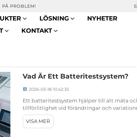
 PÅ PROBLEM!
UKTER
LÖSNING
NYHETER
T
KONTAKT
Vad Är Ett Batteritestsystem?
2026-03-18 10:42:35
Ett batteritestsystem hjälper till att mäta o
tillförlitlighet vid förändringar och variatione
validera batterier som används i eldrivna f
VISA MER
industriell utrustning...