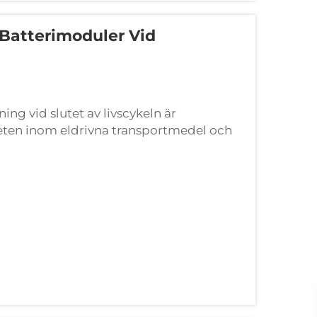
 Batterimoduler Vid
ing vid slutet av livscykeln är
ten inom eldrivna transportmedel och
imodulen en kritisk och värdefull