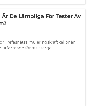
: Är De Lämpliga För Tester Av
em?
or Trefasnätssimuleringskraftkällor är
 utformade för att återge
 laboratorium eller en provmiljö. Istället