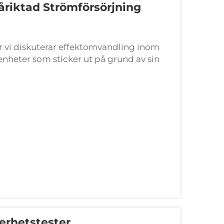
åriktad Strömförsörjning
r vi diskuterar effektomvandling inom
 enheter som sticker ut på grund av sin
åriktade kraftförsörjningar. Till skillnad
kerhetstester