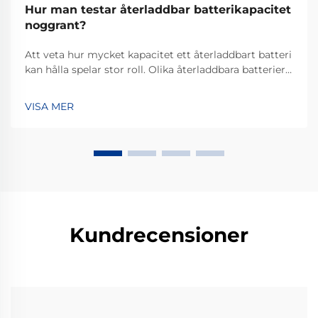
Hur man testar återladdbar batterikapacitet
noggrant?
Att veta hur mycket kapacitet ett återladdbart batteri
kan hålla spelar stor roll. Olika återladdbara batterier
lagrar olika mängder energi, så att ta reda på exakt
hur mycket effekt de kan leverera för att driva en
VISA MER
enhet är en nyckelpunkt. Det visar också dig hur...
Kundrecensioner