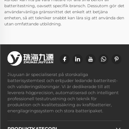
batteritestning, oavsett specifik bransch. Dessutom gör det
användarvänliga gränssnittet det enkelt att betjäna
enheten, så att tekniker snabbt kan lära sig att använda den
utan omfattande utbildning.
Jiuyuan är specialiserat på storskaliga
batterisystemtest och erbjuder ledande batteritest-
och valideringslösningar. Vi är dedikerade till att
leverera högprecision, automatiserad och intelligent
professionell testutrustning och teknik för
produktion och kvalitetssäkring av kraftbatterier,
energilagringssystem och stora batteripaket.
PRODUKTKATEGORI