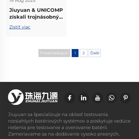
19 Aug 2025
Jiuyuan & UNICOMP
získali trojnásobný
titul na 4. veľtrhu
Zistiť viac
EESA China Energy
Storage
Predchádzajúci
1
2
Ďalší
Jiuyuan sa špecializuje na oblasť testovania
rozsiahlych batériových systémov a poskytuje vedúce
riešenia pre testovanie a overovanie batérií.
Zameriavame sa na dodávanie vysoko presných,