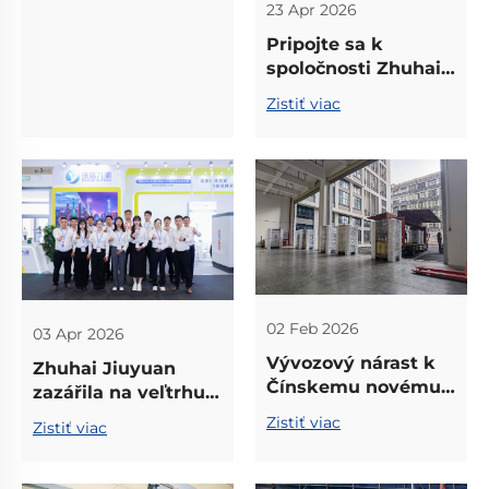
23 Apr 2026
Pripojte sa k
spoločnosti Zhuhai
Jiuyuan na 18.
Zistiť viac
čínskom
medzinárodnom
veľtrhu batérií (CIBF
2026)
02 Feb 2026
03 Apr 2026
Vývozový nárast k
Zhuhai Jiuyuan
Čínskemu novému
zazářila na veľtrhu
roku 2026:
ESIE 2026
Zistiť viac
Zistiť viac
Spoločnosť Zhuhai
pokročilými
Jiuyuan dodáva
riešeniami pre
pokročilé systémy
testovanie úložných