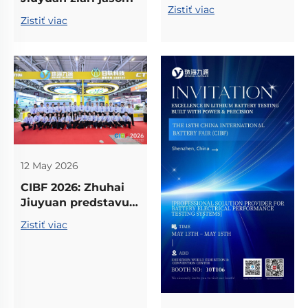
výstave SNEC 2026
Zistiť viac
v Šanghaji
Zistiť viac
testovacie
zariadenia pre
batérie na konci
životnosti (EOL)
novej generácie a
riešenia pre
ukladanie energie
12 May 2026
CIBF 2026: Zhuhai
Jiuyuan predstavuje
riešenia pre
Zistiť viac
testovanie
batériových
klastrou a balíkov
(PACK) na báze lítia