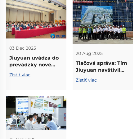
na testovanie
systémov energie
batérií po celom
svete
03 Dec 2025
20 Aug 2025
Jiuyuan uvádza do
Tlačová správa: Tím
prevádzky nové
Jiuyuan navštívil
zariadenie v Žužou,
Zistiť viac
sídlo UNICOMP, aby
ktoré otvára novú
Zistiť viac
posilnil priemyselnú
éru testovania
výmenu a
úložiska energie s
spoluprácu
najmodernejšími
technológiami