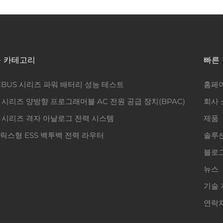
 카테고리
빠른
CBUS 시리즈 파워 배터리 성능 테스트
홈페
L 시리즈 양방향 프로그래머블 AC 전원 공급 장치(BPAC)
회사 
T 시리즈 격자 아날로그 전력 시스템
제품
릭스형 ESS 백투백 전력 라우터
솔루
블로
뉴스
기술 
연락