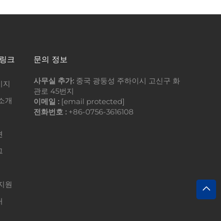
 링크
문의 정보
사무실 추가:
중국 광둥성 주하이시 고신구 화
이지
관로 45번지
소개
이메일 :
[email protected]
전화번호 :
+86-0756-3616108
션
그
지원
처